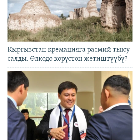
Кыргызстан кремацияга расмий тыюу
салды. Өлкөдө көрүстөн жетиштүүбү?