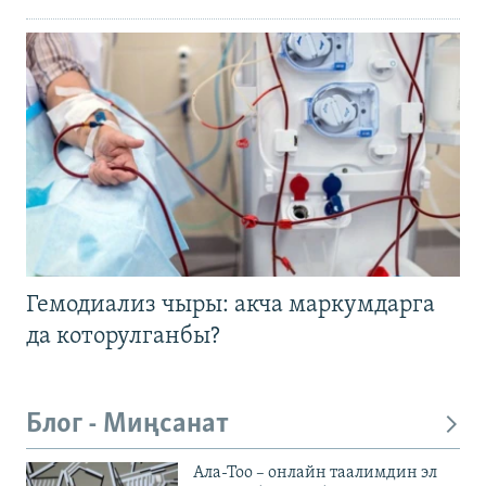
Гемодиализ чыры: акча маркумдарга
да которулганбы?
Блог - Миңсанат
Ала-Тоо – онлайн таалимдин эл