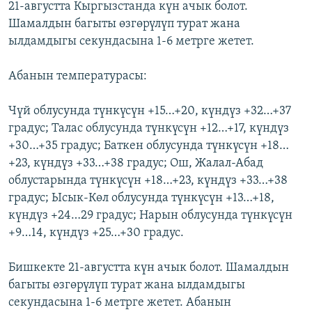
21-августта Кыргызстанда күн ачык болот.
ОНЛАЙН ШЕРИНЕ
ЭЖЕ-СИҢДИЛЕР
Шамалдын багыты өзгөрүлүп турат жана
АЗАТТЫК+
ылдамдыгы секундасына 1-6 метрге жетет.
ЫҢГАЙСЫЗ СУРООЛОР
Абанын температурасы:
ЭЕ/АРнун бардык сайттары
Чүй облусунда түнкүсүн +15…+20, күндүз +32…+37
градус; Талас облусунда түнкүсүн +12…+17, күндүз
+30…+35 градус; Баткен облусунда түнкүсүн +18…
+23, күндүз +33…+38 градус; Ош, Жалал-Абад
облустарында түнкүсүн +18…+23, күндүз +33…+38
градус; Ысык-Көл облусунда түнкүсүн +13…+18,
күндүз +24…29 градус; Нарын облусунда түнкүсүн
+9…14, күндүз +25…+30 градус.
Бишкекте 21-августта күн ачык болот. Шамалдын
багыты өзгөрүлүп турат жана ылдамдыгы
секундасына 1-6 метрге жетет. Абанын