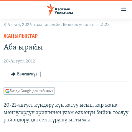
Линктер
Мазмунга
өтүңүз
8-Август, 2026-жыл, ишемби, Бишкек убактысы 21:25
Навигацияга
ЖАҢЫЛЫКТАР
өтүңүз
ЖАҢЫЛЫКТАР
КЫРГЫЗСТАН
Издөөгө
Аба ырайы
салыңыз
ДҮЙНӨ
КЫРГЫЗСТАН
20-Август, 2012
УКРАИНА
САЯСАТ
ДҮЙНӨ
АТАЙЫН ИЛИКТӨӨ
ЭКОНОМИКА
БОРБОР АЗИЯ
Бөлүшүңүз
ТВ ПРОГРАММАЛАР
МАДАНИЯТ
Бизди Google'дан табыңыз
ПОДКАСТ
БҮГҮН АЗАТТЫКТА
20-21-август күндөрү күн катуу ысып, кар жана
ӨЗГӨЧӨ ПИКИР
ЭКСПЕРТТЕР ТАЛДАЙТ
мөңгүлөрдүн эришинен улам өлкөнүн бийик тоолуу
БИЗ ЖАНА ДҮЙНӨ
райондорунда сел жүрүшү ыктымал.
Русский
ДАНИСТЕ