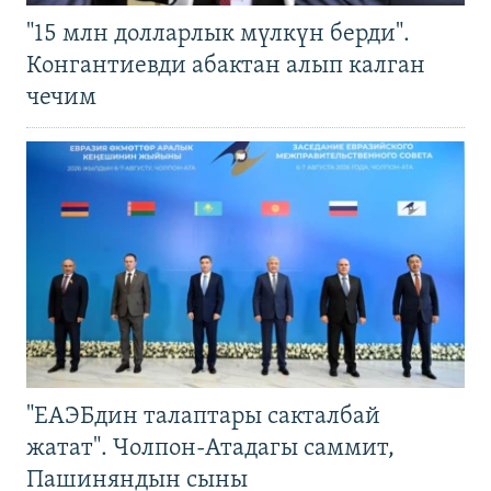
"15 млн долларлык мүлкүн берди".
Конгантиевди абактан алып калган
чечим
"ЕАЭБдин талаптары сакталбай
жатат". Чолпон-Атадагы саммит,
Пашиняндын сыны