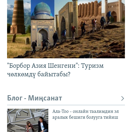
"Борбор Азия Шенгени": Туризм
чөлкөмдү байытабы?
Блог - Миңсанат
Ала-Тоо – онлайн таалимдин эл
аралык бешиги болууга тийиш