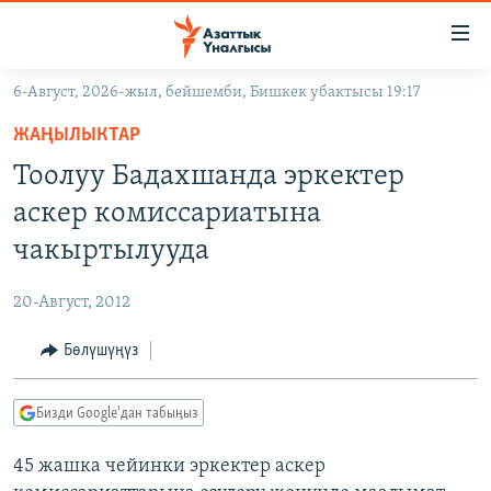
Линктер
Мазмунга
өтүңүз
6-Август, 2026-жыл, бейшемби, Бишкек убактысы 19:17
Навигацияга
ЖАҢЫЛЫКТАР
өтүңүз
ЖАҢЫЛЫКТАР
КЫРГЫЗСТАН
Издөөгө
Тоолуу Бадахшанда эркектер
салыңыз
ДҮЙНӨ
КЫРГЫЗСТАН
аскер комиссариатына
УКРАИНА
САЯСАТ
ДҮЙНӨ
чакыртылууда
АТАЙЫН ИЛИКТӨӨ
ЭКОНОМИКА
БОРБОР АЗИЯ
20-Август, 2012
ТВ ПРОГРАММАЛАР
МАДАНИЯТ
Бөлүшүңүз
ПОДКАСТ
БҮГҮН АЗАТТЫКТА
ӨЗГӨЧӨ ПИКИР
ЭКСПЕРТТЕР ТАЛДАЙТ
Бизди Google'дан табыңыз
БИЗ ЖАНА ДҮЙНӨ
Русский
45 жашка чейинки эркектер аскер
ДАНИСТЕ