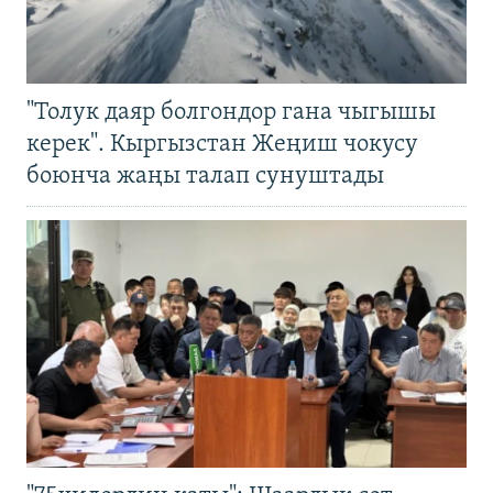
"Толук даяр болгондор гана чыгышы
керек". Кыргызстан Жеңиш чокусу
боюнча жаңы талап сунуштады