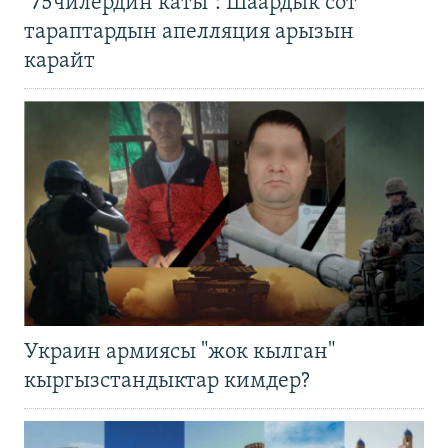
"75чилердин каты": Шаардык сот
тараптардын апелляция арызын
карайт
Украин армиясы "жок кылган"
кыргызстандыктар кимдер?