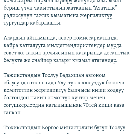
комиссариаттарына өзүлөрү жөнүндө маалымат
ОНЛАЙН ШЕРИНЕ
ЭЖЕ-СИҢДИЛЕР
бериш үчүн чакыртылып жатканын “Азаттык”
радиосунун тажик кызматына жергиликтүү
АЗАТТЫК+
тургундар кабарлашты.
ЫҢГАЙСЫЗ СУРООЛОР
Алардын айтымында, аскер комиссариатында
кайра катталууга милдеттендирилгендер мурда
ЭЕ/АРнун бардык сайттары
совет же тажик армиясынын катарында десанттык
бөлүктө же снайпер катары кызмат өтөгөндөр.
Тажикстандын Тоолуу Бадахшан автоном
облусунда өткөн айда Улуттук коопсуздук боюнча
комитеттин жергиликтүү башчысы киши колдуу
болгондон кийин өкмөттүк күчтөр менен
согушкерлердин кагылышынан 70тей киши каза
тапкан.
Тажикстандын Коргоо министрлиги бүгүн Тоолуу