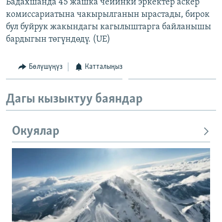
Бадахшанда 45 жашка чейинки эркектер аскер
комиссариатына чакырылганын ырастады, бирок
бул буйрук жакындагы кагылыштарга байланышы
бардыгын төгүндөдү. (UE)
Бөлүшүңүз
Катталыңыз
Дагы кызыктуу баяндар
Окуялар