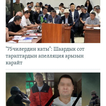
"75чилердин каты": Шаардык сот
тараптардын апелляция арызын
карайт