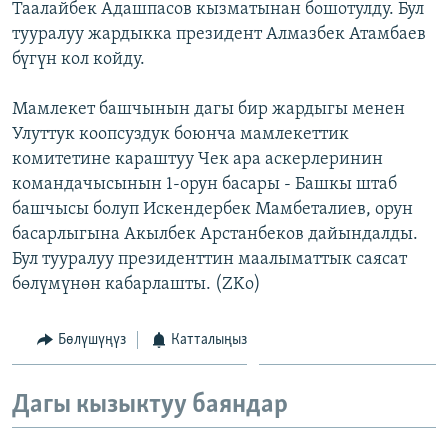
Таалайбек Адашпасов кызматынан бошотулду. Бул
ОНЛАЙН ШЕРИНЕ
ЭЖЕ-СИҢДИЛЕР
тууралуу жардыкка президент Алмазбек Атамбаев
АЗАТТЫК+
бүгүн кол койду.
ЫҢГАЙСЫЗ СУРООЛОР
Мамлекет башчынын дагы бир жардыгы менен
Улуттук коопсуздук боюнча мамлекеттик
ЭЕ/АРнун бардык сайттары
комитетине караштуу Чек ара аскерлеринин
командачысынын 1-орун басары - Башкы штаб
башчысы болуп Искендербек Мамбеталиев, орун
басарлыгына Акылбек Арстанбеков дайындалды.
Бул тууралуу президенттин маалыматтык саясат
бөлүмүнөн кабарлашты. (ZKo)
Бөлүшүңүз
Катталыңыз
Дагы кызыктуу баяндар