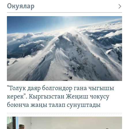
Окуялар
"Толук даяр болгондор гана чыгышы
керек". Кыргызстан Жеңиш чокусу
боюнча жаңы талап сунуштады