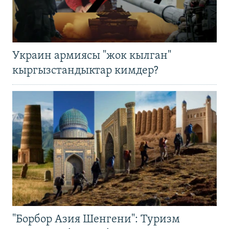
Украин армиясы "жок кылган"
кыргызстандыктар кимдер?
"Борбор Азия Шенгени": Туризм