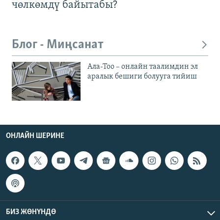
чөлкөмдү байытабы?
Блог - Миңсанат
Ала-Тоо – онлайн таалимдин эл
аралык бешиги болууга тийиш
ОНЛАЙН ШЕРИНЕ
БИЗ ЖӨНҮНДӨ