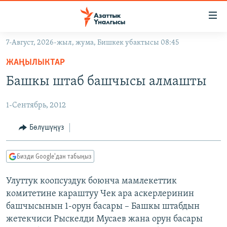
Линктер
Мазмунга
өтүңүз
7-Август, 2026-жыл, жума, Бишкек убактысы 08:45
Навигацияга
ЖАҢЫЛЫКТАР
өтүңүз
ЖАҢЫЛЫКТАР
КЫРГЫЗСТАН
Издөөгө
Башкы штаб башчысы алмашты
салыңыз
ДҮЙНӨ
КЫРГЫЗСТАН
1-Сентябрь, 2012
УКРАИНА
САЯСАТ
ДҮЙНӨ
АТАЙЫН ИЛИКТӨӨ
ЭКОНОМИКА
БОРБОР АЗИЯ
Бөлүшүңүз
ТВ ПРОГРАММАЛАР
МАДАНИЯТ
Бизди Google'дан табыңыз
ПОДКАСТ
БҮГҮН АЗАТТЫКТА
Улуттук коопсуздук боюнча мамлекеттик
ӨЗГӨЧӨ ПИКИР
ЭКСПЕРТТЕР ТАЛДАЙТ
комитетине караштуу Чек ара аскерлеринин
БИЗ ЖАНА ДҮЙНӨ
башчысынын 1-орун басары – Башкы штабдын
Русский
жетекчиси Рыскелди Мусаев жана орун басары
ДАНИСТЕ