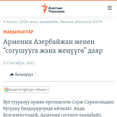
Линктер
Мазмунга
өтүңүз
9-Август, 2026-жыл, жекшемби, Бишкек убактысы 04:59
Навигацияга
ЖАҢЫЛЫКТАР
өтүңүз
ЖАҢЫЛЫКТАР
КЫРГЫЗСТАН
Издөөгө
Армения Азербайжан менен
салыңыз
ДҮЙНӨ
КЫРГЫЗСТАН
“согушууга жана жеңүүгө” даяр
УКРАИНА
САЯСАТ
ДҮЙНӨ
2-Сентябрь, 2012
АТАЙЫН ИЛИКТӨӨ
ЭКОНОМИКА
БОРБОР АЗИЯ
ТВ ПРОГРАММАЛАР
Бөлүшүңүз
МАДАНИЯТ
ПОДКАСТ
БҮГҮН АЗАТТЫКТА
Бизди Google'дан табыңыз
ӨЗГӨЧӨ ПИКИР
ЭКСПЕРТТЕР ТАЛДАЙТ
Бул тууралуу армян президенти Серж Саркисяндын
БИЗ ЖАНА ДҮЙНӨ
Русский
бүгүнкү билдирүүсүндө айтылат. Анда
ДАНИСТЕ
белгиленгендей, Армения согушту каалабайт,