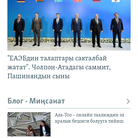
"ЕАЭБдин талаптары сакталбай
жатат". Чолпон-Атадагы саммит,
Пашиняндын сыны
Блог - Миңсанат
Ала-Тоо – онлайн таалимдин эл
аралык бешиги болууга тийиш