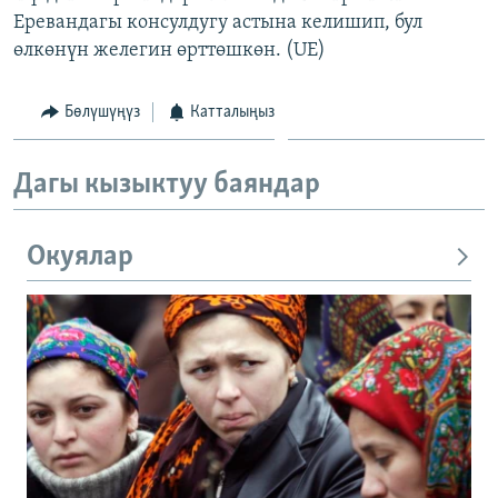
Еревандагы консулдугу астына келишип, бул
өлкөнүн желегин өрттөшкөн. (UE)
Бөлүшүңүз
Катталыңыз
Дагы кызыктуу баяндар
Окуялар