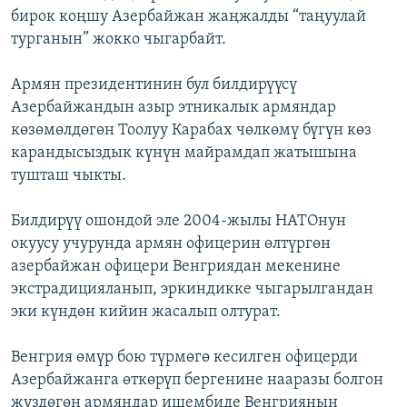
бирок коңшу Азербайжан жаңжалды “таңуулай
ОНЛАЙН ШЕРИНЕ
ЭЖЕ-СИҢДИЛЕР
турганын” жокко чыгарбайт.
АЗАТТЫК+
ЫҢГАЙСЫЗ СУРООЛОР
Армян президентинин бул билдирүүсү
Азербайжандын азыр этникалык армяндар
көзөмөлдөгөн Тоолуу Карабах чөлкөмү бүгүн көз
ЭЕ/АРнун бардык сайттары
карандысыздык күнүн майрамдап жатышына
тушташ чыкты.
Билдирүү ошондой эле 2004-жылы НАТОнун
окуусу учурунда армян офицерин өлтүргөн
азербайжан офицери Венгриядан мекенине
экстрадицияланып, эркиндикке чыгарылгандан
эки күндөн кийин жасалып олтурат.
Венгрия өмүр бою түрмөгө кесилген офицерди
Азербайжанга өткөрүп бергенине нааразы болгон
жүздөгөн армяндар ишембиде Венгриянын