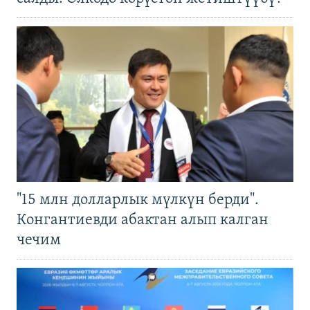
"15 млн долларлык мүлкүн берди".
Конгантиевди абактан алып калган
чечим