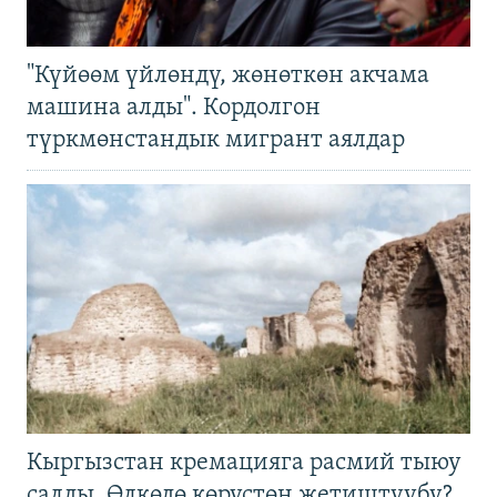
"Күйөөм үйлөндү, жөнөткөн акчама
машина алды". Кордолгон
түркмөнстандык мигрант аялдар
Кыргызстан кремацияга расмий тыюу
салды. Өлкөдө көрүстөн жетиштүүбү?