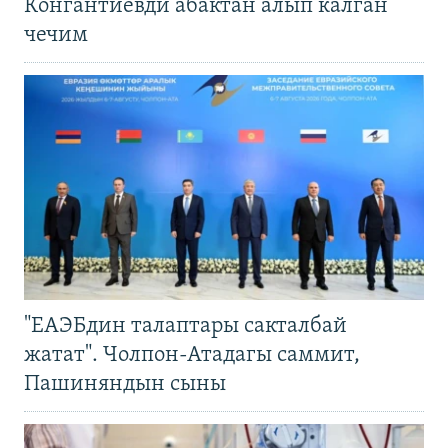
Конгантиевди абактан алып калган
чечим
"ЕАЭБдин талаптары сакталбай
жатат". Чолпон-Атадагы саммит,
Пашиняндын сыны