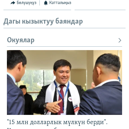
Бөлүшүңүз
Катталыңыз
Дагы кызыктуу баяндар
Окуялар
"15 млн долларлык мүлкүн берди".