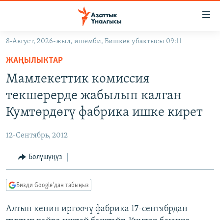
Линктер
Мазмунга
өтүңүз
8-Август, 2026-жыл, ишемби, Бишкек убактысы 09:11
Навигацияга
ЖАҢЫЛЫКТАР
өтүңүз
ЖАҢЫЛЫКТАР
КЫРГЫЗСТАН
Издөөгө
Мамлекеттик комиссия
салыңыз
ДҮЙНӨ
КЫРГЫЗСТАН
текшерерде жабылып калган
УКРАИНА
САЯСАТ
ДҮЙНӨ
Кумтөрдөгү фабрика ишке кирет
АТАЙЫН ИЛИКТӨӨ
ЭКОНОМИКА
БОРБОР АЗИЯ
12-Сентябрь, 2012
ТВ ПРОГРАММАЛАР
МАДАНИЯТ
Бөлүшүңүз
ПОДКАСТ
БҮГҮН АЗАТТЫКТА
ӨЗГӨЧӨ ПИКИР
ЭКСПЕРТТЕР ТАЛДАЙТ
Бизди Google'дан табыңыз
БИЗ ЖАНА ДҮЙНӨ
Русский
Алтын кенин иргөөчү фабрика 17-сентябрдан
ДАНИСТЕ