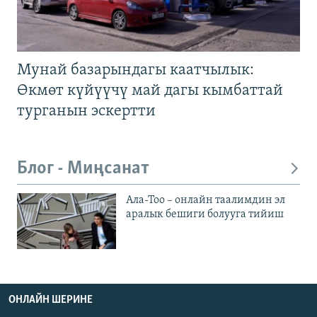
Мунай базарындагы каатчылык:
Өкмөт күйүүчү май дагы кымбаттай
турганын эскертти
Блог - Миңсанат
Ала-Тоо – онлайн таалимдин эл
аралык бешиги болууга тийиш
ОНЛАЙН ШЕРИНЕ