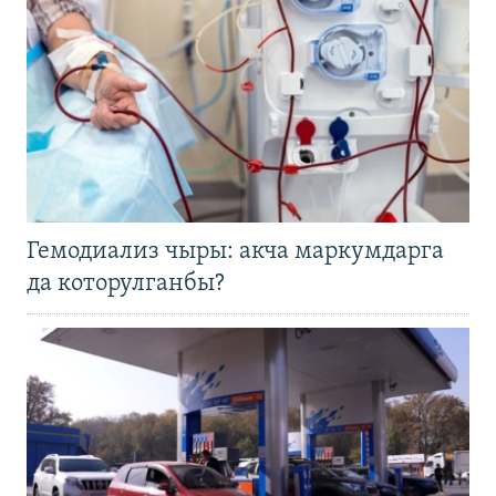
Гемодиализ чыры: акча маркумдарга
да которулганбы?