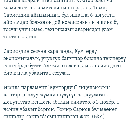
тартып кайра иштей баштайт. Кумтөр боюнча
ОНЛАЙН ШЕРИНЕ
ЭЖЕ-СИҢДИЛЕР
мамлекеттик комиссиянын төрагасы Темир
Сариевдин айтымында, бул ишкана 6-августта,
АЗАТТЫК+
айрымдар болжогондой комиссиянын ишине бут
ЫҢГАЙСЫЗ СУРООЛОР
тосуш үчүн эмес, техникалык авариядан улам
токтоп калган.
ЭЕ/АРнун бардык сайттары
Сариевдин сөзүнө караганда, Кумтөрдү
экономикалык, укуктук багыттар боюнча текшерүү
сентябрда бүтөт. Ал эми экологиялык анализ дагы
бир канча убакытка созулат.
Июнда парламент "Кумтөрдүн" лицензиясын
кайтарып алуу мүмкүнчүлүгүн талкуулаган.
Депутаттар кендеги абалды иликтөөгө 1-ноябрга
чейин убакыт берген. Темир Сариев бул мөөнөт
сакталар-сакталбасын тактаган жок. (BkA)