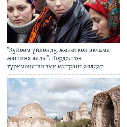
"Күйөөм үйлөндү, жөнөткөн акчама
машина алды". Кордолгон
түркмөнстандык мигрант аялдар