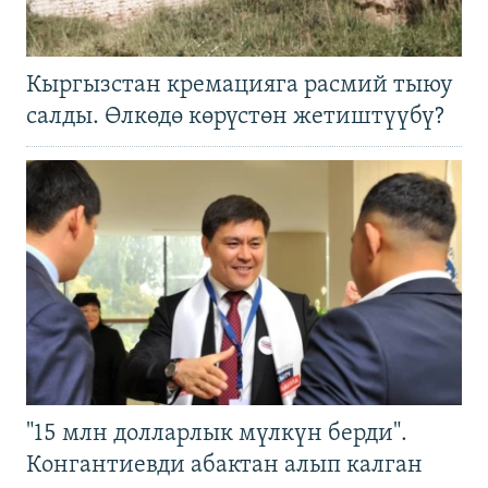
Кыргызстан кремацияга расмий тыюу
салды. Өлкөдө көрүстөн жетиштүүбү?
"15 млн долларлык мүлкүн берди".
Конгантиевди абактан алып калган