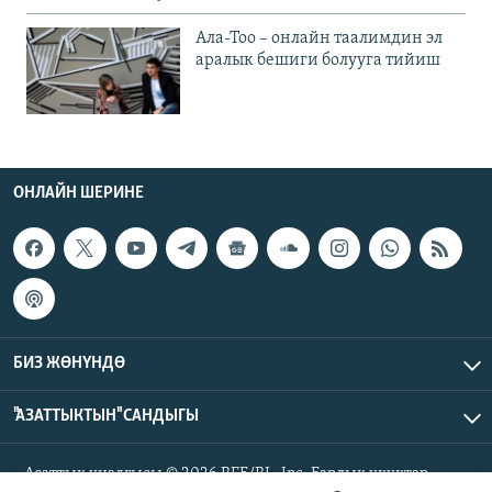
Ала-Тоо – онлайн таалимдин эл
аралык бешиги болууга тийиш
ОНЛАЙН ШЕРИНЕ
БИЗ ЖӨНҮНДӨ
"АЗАТТЫКТЫН" САНДЫГЫ
Азаттык үналгысы © 2026 RFE/RL, Inc. Бардык укуктар