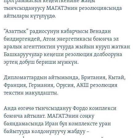
программасын кеңейткенине жаңы
ОНЛАЙН ШЕРИНЕ
ЭЖЕ-СИҢДИЛЕР
тынчсыздануусу МАГАТЭнин резолюциясында
айтылары күтүлүүдө.
АЗАТТЫК+
ЫҢГАЙСЫЗ СУРООЛОР
“Азаттык” радиосунун кабарчысы Венадан
билдиргендей, Атом энергетикасы боюнча эл
аралык агенттиктин учурда жыйын куруп жаткан
ЭЕ/АРнун бардык сайттары
Башкаруучулар кеңеши резолюция долбооруна
эртең добуш бериши мүмкүн.
Дипломаттардын айтымында, Британия, Кытай,
Франция, Германия, Орусия, АКШ резолюция
текстин макулдашты.
Анда өзгөчө тынчсыздануу Фордо комплекси
боюнча айтылат. МАГАТЭнин соңку
баяндамасында Иран бул комплексте уран
байытууда колдонулуучу жабдуу –