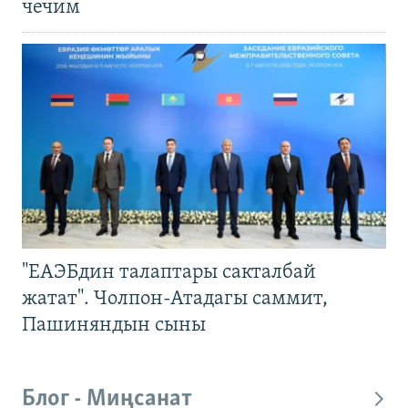
чечим
"ЕАЭБдин талаптары сакталбай
жатат". Чолпон-Атадагы саммит,
Пашиняндын сыны
Блог - Миңсанат