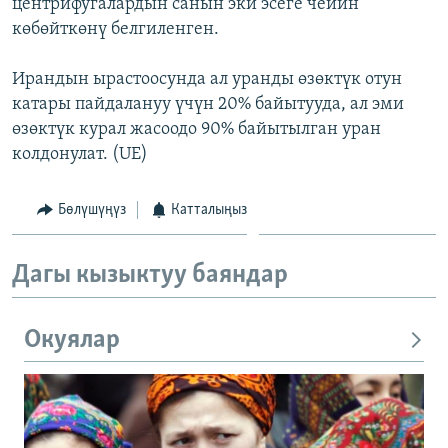
центрифугалардын санын эки эсеге чейин
көбөйткөнү белгиленген.
Ирандын ырастоосунда ал уранды өзөктүк отун
катары пайдалануу үчүн 20% байытууда, ал эми
өзөктүк курал жасоодо 90% байытылган уран
колдонулат. (UE)
Бөлүшүңүз
Катталыңыз
Дагы кызыктуу баяндар
Окуялар