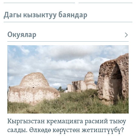
Дагы кызыктуу баяндар
Окуялар
Кыргызстан кремацияга расмий тыюу
салды. Өлкөдө көрүстөн жетиштүүбү?