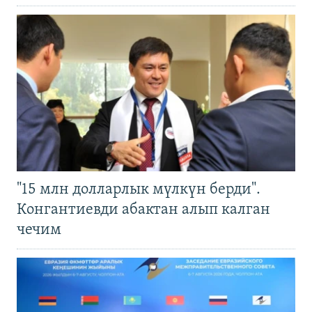
"15 млн долларлык мүлкүн берди".
Конгантиевди абактан алып калган
чечим