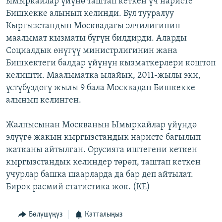
ымыркайлар үйүнө таштап кеткен үч наристе
ОНЛАЙН ШЕРИНЕ
ЭЖЕ-СИҢДИЛЕР
Бишкекке алынып келинди. Бул тууралуу
Кыргызстандын Москвадагы элчилигинин
АЗАТТЫК+
маалымат кызматы бүгүн билдирди. Аларды
ЫҢГАЙСЫЗ СУРООЛОР
Социалдык өнүгүү министрлигинин жана
Бишкектеги балдар үйүнүн кызматкерлери коштоп
келишти. Маалыматка ылайык, 2011-жылы эки,
ЭЕ/АРнун бардык сайттары
үстүбүздөгү жылы 9 бала Москвадан Бишкекке
алынып келинген.
Жалпысынан Москванын Ымыркайлар үйүндө
элүүгө жакын кыргызстандык наристе багылып
жатканы айтылган. Орусияга иштегени кеткен
кыргызстандык келиндер төрөп, таштап кеткен
учурлар башка шаарларда да бар деп айтылат.
Бирок расмий статистика жок. (КЕ)
Бөлүшүңүз
Катталыңыз