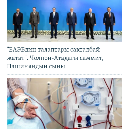
"ЕАЭБдин талаптары сакталбай
жатат". Чолпон-Атадагы саммит,
Пашиняндын сыны