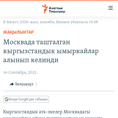
Линктер
Мазмунга
өтүңүз
8-Август, 2026-жыл, ишемби, Бишкек убактысы 14:48
Навигацияга
ЖАҢЫЛЫКТАР
өтүңүз
ЖАҢЫЛЫКТАР
КЫРГЫЗСТАН
Издөөгө
Москвада ташталган
салыңыз
ДҮЙНӨ
КЫРГЫЗСТАН
кыргызстандык ымыркайлар
УКРАИНА
САЯСАТ
ДҮЙНӨ
алынып келинди
АТАЙЫН ИЛИКТӨӨ
ЭКОНОМИКА
БОРБОР АЗИЯ
14-Сентябрь, 2012
ТВ ПРОГРАММАЛАР
МАДАНИЯТ
Бөлүшүңүз
ПОДКАСТ
БҮГҮН АЗАТТЫКТА
ӨЗГӨЧӨ ПИКИР
ЭКСПЕРТТЕР ТАЛДАЙТ
Бизди Google'дан табыңыз
БИЗ ЖАНА ДҮЙНӨ
Русский
Кыргызстандык ата-энелер Москвадагы
ДАНИСТЕ