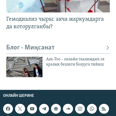
Гемодиализ чыры: акча маркумдарга
да которулганбы?
Блог - Миңсанат
Ала-Тоо – онлайн таалимдин эл
аралык бешиги болууга тийиш
ОНЛАЙН ШЕРИНЕ