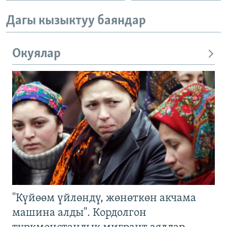
Дагы кызыктуу баяндар
Окуялар
"Күйөөм үйлөндү, жөнөткөн акчама
машина алды". Кордолгон