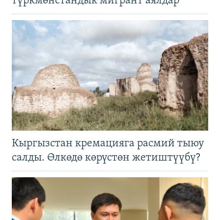
түркмөнстандык мигрант аялдар
Кыргызстан кремацияга расмий тыюу
салды. Өлкөдө көрүстөн жетиштүүбү?