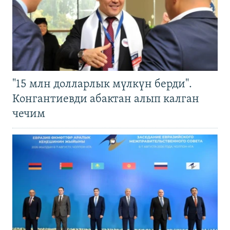
"15 млн долларлык мүлкүн берди".
Конгантиевди абактан алып калган
чечим