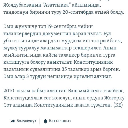
Жолдубаеванын “Азаттыкка” айтымында,
ОНЛАЙН ШЕРИНЕ
ЭЖЕ-СИҢДИЛЕР
тандоонун биринчи туру 20-сентябрда өтмөй болду.
АЗАТТЫК+
ЫҢГАЙСЫЗ СУРООЛОР
Эми жумушчу топ 19-сентябрга чейин
талапкерлердин документин карап чыгат. Бул
убакыт ичинде алардын мурдагы иш тажрыйбасы,
ЭЕ/АРнун бардык сайттары
мүлкү тууралуу маалыматтар текшерилет. Анын
жыйынтыгында кайсы талапкер биринчи турга
катышууга болору аныкталат. Конституциялык
палатанын судьялыгына 35 талапкер арыз берген.
Эми алар 3 турдун негизинде иргелип алынат.
2010-жылы кабыл алынган Баш мыйзамга ылайык,
Конституциялык сот жоюлуп, анын ордуна Жогорку
Сот алдында Конституциялык палата түзүлгөн. (КЕ)
Бөлүшүңүз
Катталыңыз