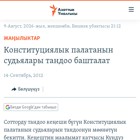
Линктер
Мазмунга
өтүңүз
9-Август, 2026-жыл, жекшемби, Бишкек убактысы 21:12
Навигацияга
ЖАҢЫЛЫКТАР
өтүңүз
ЖАҢЫЛЫКТАР
КЫРГЫЗСТАН
Издөөгө
Конституциялык палатанын
салыңыз
ДҮЙНӨ
КЫРГЫЗСТАН
судьялары тандоо башталат
УКРАИНА
САЯСАТ
ДҮЙНӨ
14-Сентябрь, 2012
АТАЙЫН ИЛИКТӨӨ
ЭКОНОМИКА
БОРБОР АЗИЯ
ТВ ПРОГРАММАЛАР
Бөлүшүңүз
МАДАНИЯТ
ПОДКАСТ
БҮГҮН АЗАТТЫКТА
Бизди Google'дан табыңыз
ӨЗГӨЧӨ ПИКИР
ЭКСПЕРТТЕР ТАЛДАЙТ
Сотторду тандоо кеңеши бүгүн Конституциялык
БИЗ ЖАНА ДҮЙНӨ
Русский
палатанын судьяларын тандоонун мөөнөтүн
ДАНИСТЕ
бекитти. Кеңештин маалымат катчысы Кундуз