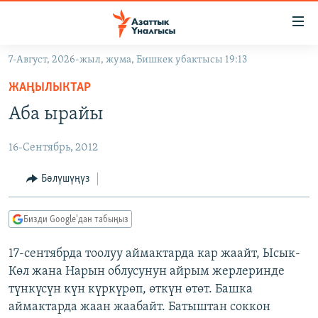
Линктер
Мазмунга
өтүңүз
7-Август, 2026-жыл, жума, Бишкек убактысы 19:13
Навигацияга
ЖАҢЫЛЫКТАР
өтүңүз
ЖАҢЫЛЫКТАР
КЫРГЫЗСТАН
Издөөгө
Аба ырайы
салыңыз
ДҮЙНӨ
КЫРГЫЗСТАН
16-Сентябрь, 2012
УКРАИНА
САЯСАТ
ДҮЙНӨ
АТАЙЫН ИЛИКТӨӨ
ЭКОНОМИКА
БОРБОР АЗИЯ
Бөлүшүңүз
ТВ ПРОГРАММАЛАР
МАДАНИЯТ
Бизди Google'дан табыңыз
ПОДКАСТ
БҮГҮН АЗАТТЫКТА
17-сентябрда тоолуу аймактарда кар жаайт, Ысык-
ӨЗГӨЧӨ ПИКИР
ЭКСПЕРТТЕР ТАЛДАЙТ
Көл жана Нарын облусунун айрым жерлеринде
БИЗ ЖАНА ДҮЙНӨ
түнкүсүн күн күркүрөп, өткүн өтөт. Башка
Русский
аймактарда жаан жаабайт. Батыштан соккон
ДАНИСТЕ