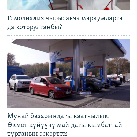
Гемодиализ чыры: акча маркумдарга
да которулганбы?
Мунай базарындагы каатчылык:
Өкмөт күйүүчү май дагы кымбаттай
турганын эскертти