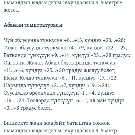
шамалдын ылдамдыгы секундасына 4-9 метрге
ОНЛАЙН ШЕРИНЕ
ЭЖЕ-СИҢДИЛЕР
жетет.
АЗАТТЫК+
Абанын температурасы:
ЫҢГАЙСЫЗ СУРООЛОР
Чүй облусунда түнкүсүн +8...+13, күндүз +23...+28;
ЭЕ/АРнун бардык сайттары
Талас облусунда түнкүсүн +4...+9, күндүз +22...+27;
Баткенде түнкүсүн +9...+14, күндүз +23...+28 градус;
Ош жана Жалал-Абад облустарында түнкүсүн
+11...+16, күндүз +25...+30 градус жылуу болот;
Ысык-Көлдө түнкүсүн +6...+11, күндүз +17...+22;
Нарында түнкүсүн +2...+7, күндүз +19...+24;
Суусамыр өрөөнүндө түнкүсүн -1...+4, күндүз
+19...+24; Тоолордо түнкүсүн -6...-1, ал эми күндүз
+3...+8 градус болот.
Бишкекте жаан жаабайт, батыштан соккон
шамалдын ылдамдыгы секундасына 4-9 метр