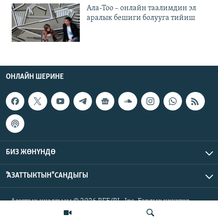
Ала-Тоо – онлайн таалимдин эл
аралык бешиги болууга тийиш
ОНЛАЙН ШЕРИНЕ
БИЗ ЖӨНҮНДӨ
"АЗАТТЫКТЫН" САНДЫГЫ
Азаттык үналгысы © 2026 RFE/RL, Inc. Бардык укуктар
корголгон.