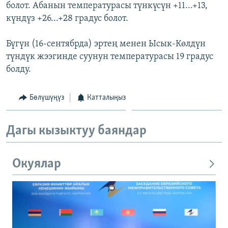
болот. Абанын температурасы түнкүсүн +11...+13,
күндүз +26...+28 градус болот.
Бүгүн (16-сентябрда) эртең менен Ысык-Көлдүн
түндүк жээгинде суунун температурасы 19 градус
болду.
Бөлүшүңүз
Катталыңыз
Дагы кызыктуу баяндар
Окуялар