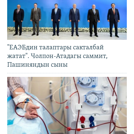
"ЕАЭБдин талаптары сакталбай
жатат". Чолпон-Атадагы саммит,
Пашиняндын сыны