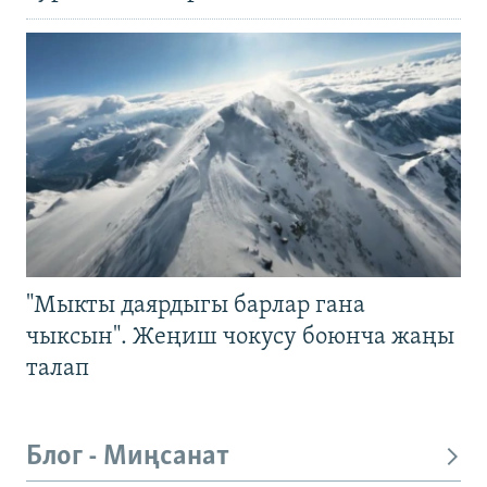
"Мыкты даярдыгы барлар гана
чыксын". Жеңиш чокусу боюнча жаңы
талап
Блог - Миңсанат