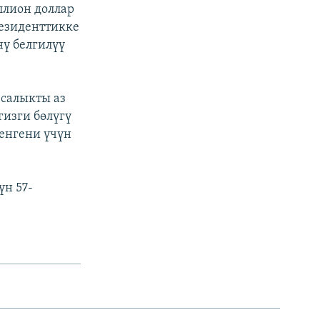
ллион доллар
резиденттикке
ү белгилүү
 салыкты аз
гизги бөлүгү
енгени үчүн
үн 57-