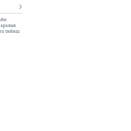
айн
 аралык
га тийиш