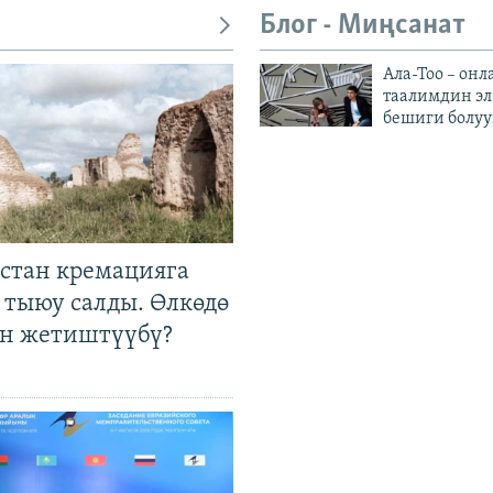
Блог - Миңсанат
Ала-Тоо – онл
таалимдин эл
бешиги болуу
стан кремацияга
 тыюу салды. Өлкөдө
өн жетиштүүбү?