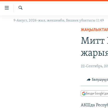
Линктер
Мазмунга
өтүңүз
Издөө
9-Август, 2026-жыл, жекшемби, Бишкек убактысы 11:49
ЖАҢЫЛЫКТАР
Навигацияга
өтүңүз
ЖАҢЫЛЫКТА
КЫРГЫЗСТАН
Издөөгө
Митт 
ДҮЙНӨ
КЫРГЫЗСТАН
салыңыз
УКРАИНА
САЯСАТ
ДҮЙНӨ
жары
АТАЙЫН ИЛИКТӨӨ
ЭКОНОМИКА
БОРБОР АЗИЯ
ТВ ПРОГРАММАЛАР
МАДАНИЯТ
22-Сентябрь, 2
ПОДКАСТ
БҮГҮН АЗАТТЫКТА
Бөлүшүңү
ӨЗГӨЧӨ ПИКИР
ЭКСПЕРТТЕР ТАЛДАЙТ
БИЗ ЖАНА ДҮЙНӨ
Бизди Google'д
ДАНИСТЕ
АКШда Респуб