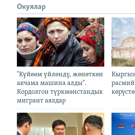
Окуялар
"Күйөөм үйлөндү, жөнөткөн
Кыргыз
акчама машина алды".
расмий
Кордолгон түркмөнстандык
көрүст
мигрант аялдар