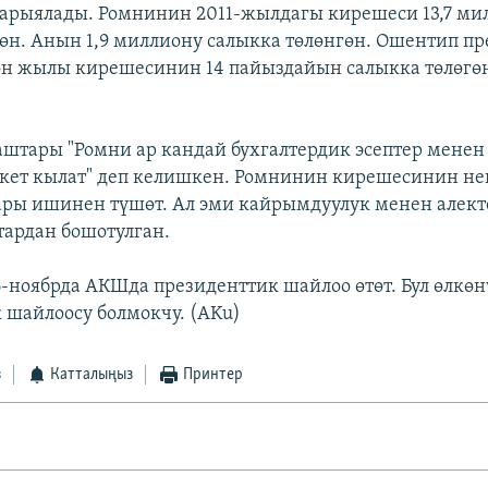
рыялады. Ромнинин 2011-жылдагы кирешеси 13,7 ми
гөн. Анын 1,9 миллиону салыкка төлөнгөн. Ошентип п
өн жылы кирешесинин 14 пайыздайын салыкка төлөгөн
штары "Ромни ар кандай бухгалтердик эсептер менен
акет кылат" деп келишкен. Ромнинин кирешесинин не
ары ишинен түшөт. Ал эми кайрымдуулук менен алект
ардан бошотулган.
-ноябрда АКШда президенттик шайлоо өтөт. Бул өлкөн
 шайлоосу болмокчу. (AKu)
з
Катталыңыз
Принтер