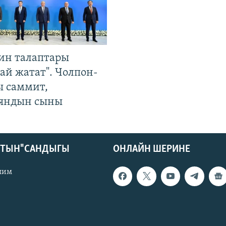
ин талаптары
ай жатат". Чолпон-
ы саммит,
яндын сыны
КТЫН" САНДЫГЫ
ОНЛАЙН ШЕРИНЕ
лим