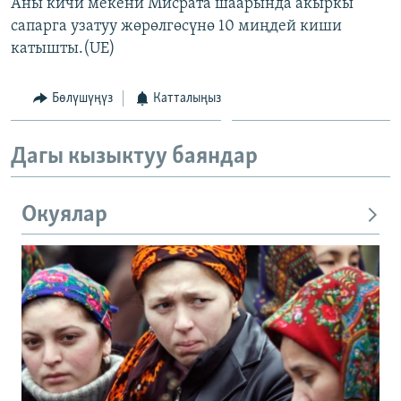
Аны кичи мекени Мисрата шаарында акыркы
сапарга узатуу жөрөлгөсүнө 10 миңдей киши
катышты.(UE)
Бөлүшүңүз
Катталыңыз
Дагы кызыктуу баяндар
Окуялар