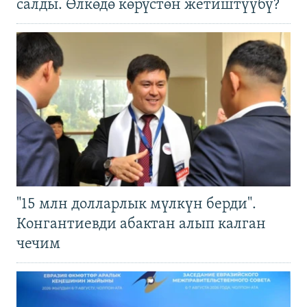
салды. Өлкөдө көрүстөн жетиштүүбү?
"15 млн долларлык мүлкүн берди".
Конгантиевди абактан алып калган
чечим