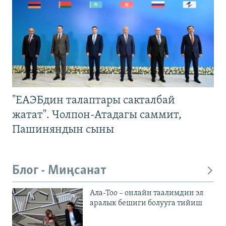
"ЕАЭБдин талаптары сакталбай
жатат". Чолпон-Атадагы саммит,
Пашиняндын сыны
Блог - Миңсанат
Ала-Тоо – онлайн таалимдин эл
аралык бешиги болууга тийиш