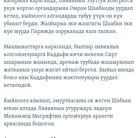
кабарына караганда, Ливиянын Улуттук конгресси
ОНЛАЙН ШЕРИНЕ
ЭЖЕ-СИҢДИЛЕР
укук коргоо органдарына Омран Шаабанды уурдап
кетип, кыйноого алгандарды табуу үчүн он күн
АЗАТТЫК+
убакыт берди. Жыйырма эки жаштагы Шаабан эки
ЫҢГАЙСЫЗ СУРООЛОР
күн мурда Парижде ооруканада каза тапкан.
Маалыматтарга караганда, былтыр ливиялык
ЭЕ/АРнун бардык сайттары
козголоңчуларга Каддафи кичи мекени Сирт
шаарынын жанында, дренаж трубада жашырынып
жатканын ушул жигит айтып берген. Быйыл июлда
болсо аны Каддафинин жактоочулары уурдап
кеткендей.
Кыйноого алынып, омурткасына ок жеген Шабаан
өткөн аптада Ливиянын утурумдук лидери
Мохаммед Магрифтин ортомчулук аракети
аркасында бошогон.