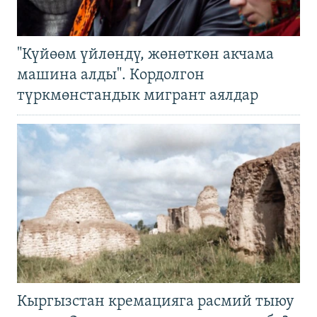
"Күйөөм үйлөндү, жөнөткөн акчама
машина алды". Кордолгон
түркмөнстандык мигрант аялдар
Кыргызстан кремацияга расмий тыюу