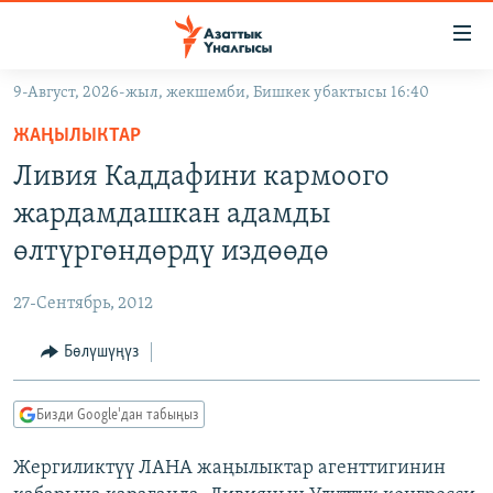
Линктер
Мазмунга
өтүңүз
9-Август, 2026-жыл, жекшемби, Бишкек убактысы 16:40
Навигацияга
ЖАҢЫЛЫКТАР
өтүңүз
ЖАҢЫЛЫКТАР
КЫРГЫЗСТАН
Издөөгө
Ливия Каддафини кармоого
салыңыз
ДҮЙНӨ
КЫРГЫЗСТАН
жардамдашкан адамды
УКРАИНА
САЯСАТ
ДҮЙНӨ
өлтүргөндөрдү издөөдө
АТАЙЫН ИЛИКТӨӨ
ЭКОНОМИКА
БОРБОР АЗИЯ
27-Сентябрь, 2012
ТВ ПРОГРАММАЛАР
МАДАНИЯТ
Бөлүшүңүз
ПОДКАСТ
БҮГҮН АЗАТТЫКТА
ӨЗГӨЧӨ ПИКИР
ЭКСПЕРТТЕР ТАЛДАЙТ
Бизди Google'дан табыңыз
БИЗ ЖАНА ДҮЙНӨ
Русский
Жергиликтүү ЛАНА жаңылыктар агенттигинин
ДАНИСТЕ