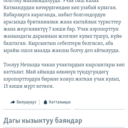
болгону маалымдалууда. Учак баш калаа
ОНЛАЙН ШЕРИНЕ
ЭЖЕ-СИҢДИЛЕР
Катмандудан көтөрүлгөндөн көп узабай кулаган.
Кабарларга караганда, набыт болгондордун
АЗАТТЫК+
арасында британиялык жана кытайлык туристтер
ЫҢГАЙСЫЗ СУРООЛОР
жана жергиликтүү 7 киши бар. Учак аэропорттун
жанындагы дарыянын жээгине кулап түшүп, күйө
баштаган. Кырсыктын себептери белгисиз, аба
ЭЕ/АРнун бардык сайттары
ырайы ошол маалда жакшы болчу деп айтылууда.
Тоолуу Непалда чакан учактардын кырсыктары көп
катталат. Май айында өлкөнүн түндүгүндөгү
аэропорттордун бирине конуп жаткан учак кулап,
15 киши мүрт кеткен.
Бөлүшүңүз
Катталыңыз
Дагы кызыктуу баяндар