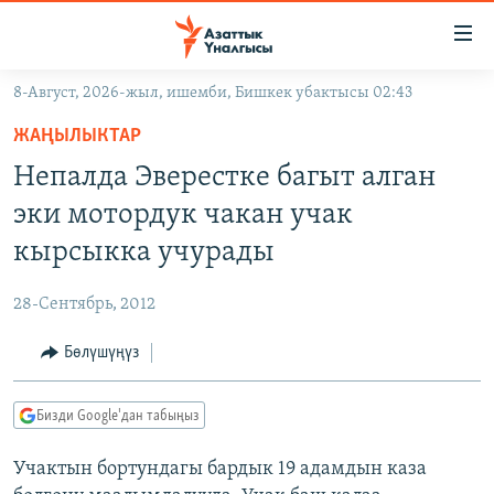
Линктер
Мазмунга
өтүңүз
8-Август, 2026-жыл, ишемби, Бишкек убактысы 02:43
Навигацияга
ЖАҢЫЛЫКТАР
өтүңүз
ЖАҢЫЛЫКТАР
КЫРГЫЗСТАН
Издөөгө
Непалда Эверестке багыт алган
салыңыз
ДҮЙНӨ
КЫРГЫЗСТАН
эки мотордук чакан учак
УКРАИНА
САЯСАТ
ДҮЙНӨ
кырсыкка учурады
АТАЙЫН ИЛИКТӨӨ
ЭКОНОМИКА
БОРБОР АЗИЯ
28-Сентябрь, 2012
ТВ ПРОГРАММАЛАР
МАДАНИЯТ
Бөлүшүңүз
ПОДКАСТ
БҮГҮН АЗАТТЫКТА
ӨЗГӨЧӨ ПИКИР
ЭКСПЕРТТЕР ТАЛДАЙТ
Бизди Google'дан табыңыз
БИЗ ЖАНА ДҮЙНӨ
Русский
Учактын бортундагы бардык 19 адамдын каза
ДАНИСТЕ