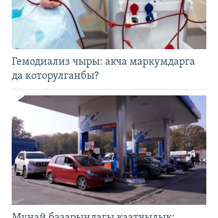
Гемодиализ чыры: акча маркумдарга
да которулганбы?
Мунай базарындагы каатчылык: