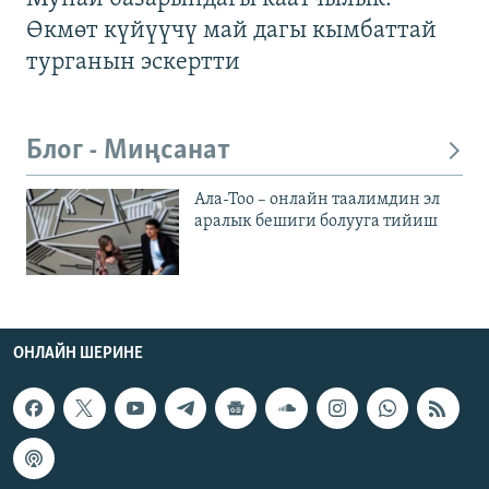
Өкмөт күйүүчү май дагы кымбаттай
турганын эскертти
Блог - Миңсанат
Ала-Тоо – онлайн таалимдин эл
аралык бешиги болууга тийиш
ОНЛАЙН ШЕРИНЕ