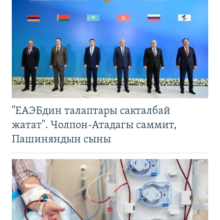
"ЕАЭБдин талаптары сакталбай
жатат". Чолпон-Атадагы саммит,
Пашиняндын сыны