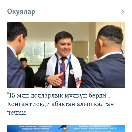
Окуялар
"15 млн долларлык мүлкүн берди".
Конгантиевди абактан алып калган
чечим