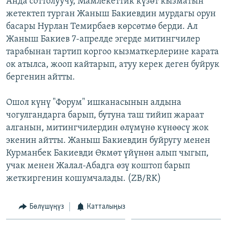
Анда соттолуучу, Мамлекеттик күзөт кызматын
ОНЛАЙН ШЕРИНЕ
ЭЖЕ-СИҢДИЛЕР
жетектеп турган Жаныш Бакиевдин мурдагы орун
басары Нурлан Темирбаев көрсөтмө берди. Ал
АЗАТТЫК+
Жаныш Бакиев 7-апрелде эгерде митингчилер
ЫҢГАЙСЫЗ СУРООЛОР
тарабынан тартип коргоо кызматкерлерине карата
ок атылса, жооп кайтарып, атуу керек деген буйрук
бергенин айтты.
ЭЕ/АРнун бардык сайттары
Ошол күнү "Форум" ишканасынын алдына
чогулгандарга барып, бутуна таш тийип жараат
алганын, митингчилердин өлүмүнө күнөөсү жок
экенин айтты. Жаныш Бакиевдин буйругу менен
Курманбек Бакиевди Өкмөт үйүнөн алып чыгып,
учак менен Жалал-Абадга өзү коштоп барып
жеткиргенин кошумчалады. (ZB/RK)
Бөлүшүңүз
Катталыңыз