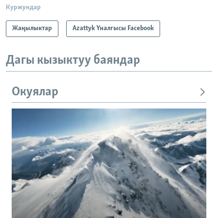
Куржундар
Жаңылыктар
Azattyk Үналгысы Facebook
Дагы кызыктуу баяндар
Окуялар