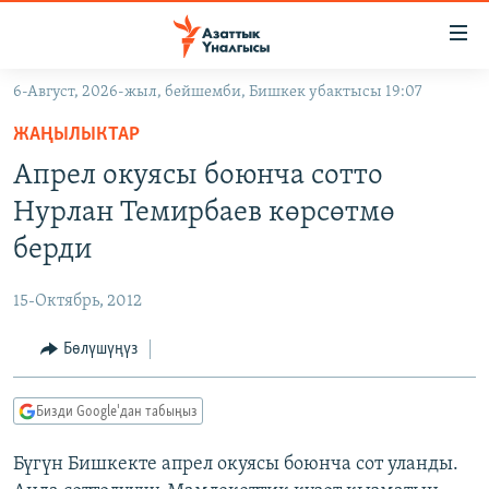
Линктер
Мазмунга
өтүңүз
6-Август, 2026-жыл, бейшемби, Бишкек убактысы 19:07
Навигацияга
ЖАҢЫЛЫКТАР
өтүңүз
ЖАҢЫЛЫКТАР
КЫРГЫЗСТАН
Издөөгө
Апрел окуясы боюнча сотто
салыңыз
ДҮЙНӨ
КЫРГЫЗСТАН
Нурлан Темирбаев көрсөтмө
УКРАИНА
САЯСАТ
ДҮЙНӨ
берди
АТАЙЫН ИЛИКТӨӨ
ЭКОНОМИКА
БОРБОР АЗИЯ
15-Октябрь, 2012
ТВ ПРОГРАММАЛАР
МАДАНИЯТ
Бөлүшүңүз
ПОДКАСТ
БҮГҮН АЗАТТЫКТА
ӨЗГӨЧӨ ПИКИР
ЭКСПЕРТТЕР ТАЛДАЙТ
Бизди Google'дан табыңыз
БИЗ ЖАНА ДҮЙНӨ
Русский
Бүгүн Бишкекте апрел окуясы боюнча сот уланды.
ДАНИСТЕ