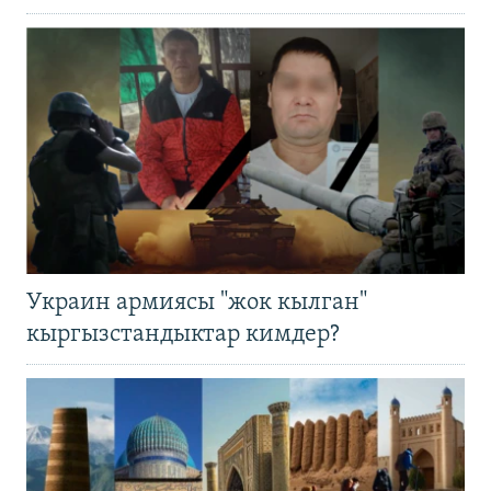
Украин армиясы "жок кылган"
кыргызстандыктар кимдер?