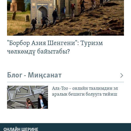
"Борбор Азия Шенгени": Туризм
чөлкөмдү байытабы?
Блог - Миңсанат
Ала-Тоо – онлайн таалимдин эл
аралык бешиги болууга тийиш
ОНЛАЙН ШЕРИНЕ