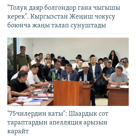
"Толук даяр болгондор гана чыгышы
керек". Кыргызстан Жеңиш чокусу
боюнча жаңы талап сунуштады
"75чилердин каты": Шаардык сот
тараптардын апелляция арызын
карайт