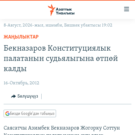
Линктер
Мазмунга
өтүңүз
8-Август, 2026-жыл, ишемби, Бишкек убактысы 19:02
Навигацияга
ЖАҢЫЛЫКТАР
өтүңүз
ЖАҢЫЛЫКТАР
КЫРГЫЗСТАН
Издөөгө
Бекназаров Конституциялык
салыңыз
ДҮЙНӨ
КЫРГЫЗСТАН
палатанын судьялыгына өтпөй
УКРАИНА
САЯСАТ
ДҮЙНӨ
калды
АТАЙЫН ИЛИКТӨӨ
ЭКОНОМИКА
БОРБОР АЗИЯ
16-Октябрь, 2012
ТВ ПРОГРАММАЛАР
МАДАНИЯТ
Бөлүшүңүз
ПОДКАСТ
БҮГҮН АЗАТТЫКТА
ӨЗГӨЧӨ ПИКИР
ЭКСПЕРТТЕР ТАЛДАЙТ
Бизди Google'дан табыңыз
БИЗ ЖАНА ДҮЙНӨ
Русский
Саясатчы Азимбек Бекназаров Жогорку Соттун
ДАНИСТЕ