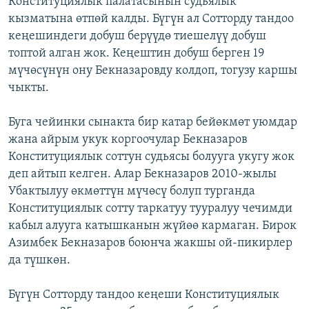
Конституциялык палатасынын судьялык
ОНЛАЙН ШЕРИНЕ
ЭЖЕ-СИҢДИЛЕР
кызматына өтпөй калды. Бүгүн ал Сотторду тандоо
кеңешиндеги добуш берүүдө тиешелүү добуш
АЗАТТЫК+
топтой алган жок. Кеңештин добуш берген 19
ЫҢГАЙСЫЗ СУРООЛОР
мүчөсүнүн ону Бекназаровду колдоп, тогузу каршы
чыкты.
ЭЕ/АРнун бардык сайттары
Буга чейинки сынакта бир катар бейөкмөт уюмдар
жана айрым укук коргоочулар Бекназаров
Конституциялык соттун судьясы болууга укугу жок
деп айтып келген. Алар Бекназаров 2010-жылы
Убактылуу өкмөттүн мүчөсү болуп турганда
Конституциялык сотту таркатуу тууралуу чечимди
кабыл алууга катышканын жүйөө кармаган. Бирок
Азимбек Бекназаров боюнча жакшы ой-пикирлер
да түшкөн.
Бүгүн Сотторду тандоо кеңеши Конституциялык