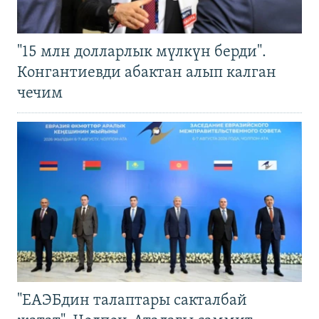
"15 млн долларлык мүлкүн берди".
Конгантиевди абактан алып калган
чечим
"ЕАЭБдин талаптары сакталбай