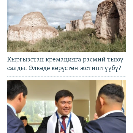
Кыргызстан кремацияга расмий тыюу
салды. Өлкөдө көрүстөн жетиштүүбү?