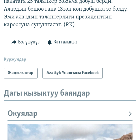
палатага 25 талапкер боюнча добуш берди.
Алардын бешөө гана 13төн көп добушка ээ болду.
Эми алардын талапкерлиги президенттин
кароосуна сунушталат. (RK)
Бөлүшүңүз
Катталыңыз
Куржундар
Жаңылыктар
Azattyk Үналгысы Facebook
Дагы кызыктуу баяндар
Окуялар