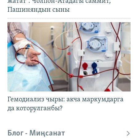
жатат". Чолпон-Атадагы саммит,
Пашиняндын сыны
Гемодиализ чыры: акча маркумдарга
да которулганбы?
Блог - Миңсанат