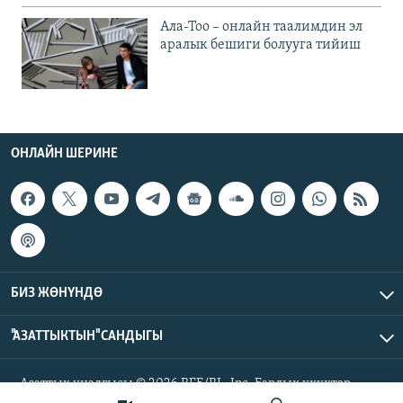
Ала-Тоо – онлайн таалимдин эл
аралык бешиги болууга тийиш
ОНЛАЙН ШЕРИНЕ
БИЗ ЖӨНҮНДӨ
"АЗАТТЫКТЫН" САНДЫГЫ
Азаттык үналгысы © 2026 RFE/RL, Inc. Бардык укуктар
корголгон.