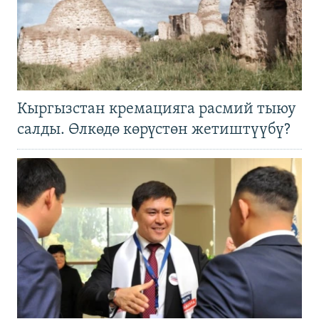
Кыргызстан кремацияга расмий тыюу
салды. Өлкөдө көрүстөн жетиштүүбү?