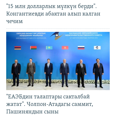
"15 млн долларлык мүлкүн берди".
Конгантиевди абактан алып калган
чечим
"ЕАЭБдин талаптары сакталбай
жатат". Чолпон-Атадагы саммит,
Пашиняндын сыны