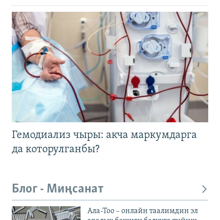
Гемодиализ чыры: акча маркумдарга
да которулганбы?
Блог - Миңсанат
Ала-Тоо – онлайн таалимдин эл