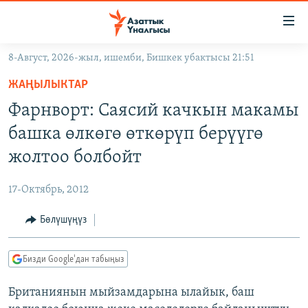
Линктер
Мазмунга
өтүңүз
8-Август, 2026-жыл, ишемби, Бишкек убактысы 21:51
Навигацияга
ЖАҢЫЛЫКТАР
өтүңүз
ЖАҢЫЛЫКТАР
КЫРГЫЗСТАН
Издөөгө
Фарнворт: Саясий качкын макамы
салыңыз
ДҮЙНӨ
КЫРГЫЗСТАН
башка өлкөгө өткөрүп берүүгө
УКРАИНА
САЯСАТ
ДҮЙНӨ
жолтоо болбойт
АТАЙЫН ИЛИКТӨӨ
ЭКОНОМИКА
БОРБОР АЗИЯ
17-Октябрь, 2012
ТВ ПРОГРАММАЛАР
МАДАНИЯТ
Бөлүшүңүз
ПОДКАСТ
БҮГҮН АЗАТТЫКТА
ӨЗГӨЧӨ ПИКИР
ЭКСПЕРТТЕР ТАЛДАЙТ
Бизди Google'дан табыңыз
БИЗ ЖАНА ДҮЙНӨ
Русский
Британиянын мыйзамдарына ылайык, баш
ДАНИСТЕ