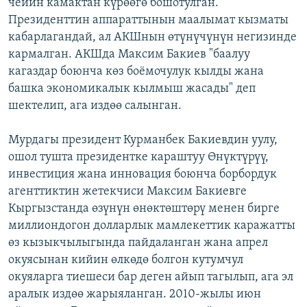
чейин камактан күрөөгө бошотулган.
Президенттин аппараттынын маалымат кызматы
кабарлагандай, ал АКШнын өтүнүчүнүн негизинде
кармалган. АКШда Максим Бакиев "баалуу
кагаздар боюнча көз боёмочулук кылды жана
башка экономикалык кылмыш жасады" деп
шектелип, ага издөө салынган.
Мурдагы президент Курманбек Бакиевдин уулу,
ошол тушта президентке караштуу Өнүктүрүү,
инвестиция жана инновация боюнча борбордук
агенттиктин жетекчиси Максим Бакиевге
Кыргызстанда өзүнүн өнөктөштөрү менен бирге
миллиондогон долларлык мамлекеттик каражатты
өз кызыкчылыгында пайдаланган жана апрел
окуясынан кийин өлкөдө болгон кутумчул
окуяларга тиешеси бар деген айып тагылып, ага эл
аралык издөө жарыяланган. 2010-жылы июн