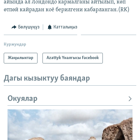
айында ал Лондондо кармалганы айтылып, көп
өтпөй кайрадан коё берилгени кабарланган.(RK)
Бөлүшүңүз
Катталыңыз
Куржундар
Жаңылыктар
Azattyk Үналгысы Facebook
Дагы кызыктуу баяндар
Окуялар