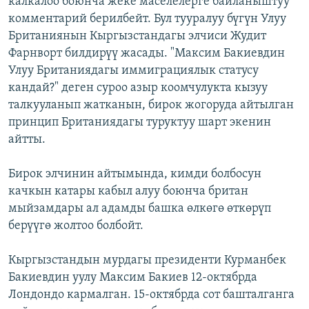
калкалоо боюнча жеке маселелерге байланыштуу
ОНЛАЙН ШЕРИНЕ
ЭЖЕ-СИҢДИЛЕР
комментарий берилбейт. Бул тууралуу бүгүн Улуу
Британиянын Кыргызстандагы элчиси Жудит
АЗАТТЫК+
Фарнворт билдирүү жасады. "Максим Бакиевдин
ЫҢГАЙСЫЗ СУРООЛОР
Улуу Британиядагы иммиграциялык статусу
кандай?" деген суроо азыр коомчулукта кызуу
талкууланып жатканын, бирок жогоруда айтылган
ЭЕ/АРнун бардык сайттары
принцип Британиядагы туруктуу шарт экенин
айтты.
Бирок элчинин айтымында, кимди болбосун
качкын катары кабыл алуу боюнча британ
мыйзамдары ал адамды башка өлкөгө өткөрүп
берүүгө жолтоо болбойт.
Кыргызстандын мурдагы президенти Курманбек
Бакиевдин уулу Максим Бакиев 12-октябрда
Лондондо кармалган. 15-октябрда сот башталганга