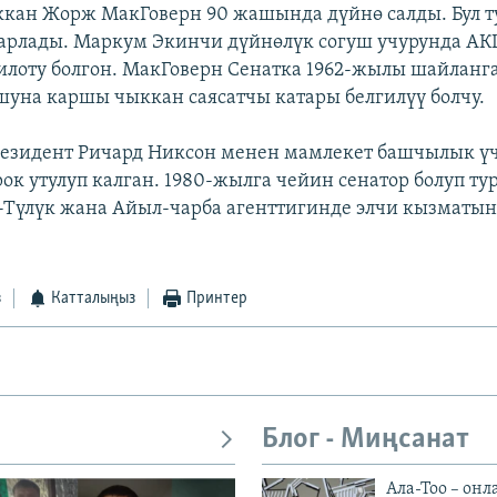
кан Жорж МакГоверн 90 жашында дүйнө салды. Бул т
барлады. Маркум Экинчи дүйнөлүк согуш учурунда А
илоту болгон. МакГоверн Сенатка 1962-жылы шайланга
шуна каршы чыккан саясатчы катары белгилүү болчу.
езидент Ричард Никсон менен мамлекет башчылык үч
ок утулуп калган. 1980-жылга чейин сенатор болуп ту
Түлүк жана Айыл-чарба агенттигинде элчи кызматын
з
Катталыңыз
Принтер
Блог - Миңсанат
Ала-Тоо – онл