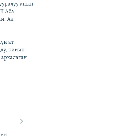
ууралуу анын
КШ Аба
н. Ал
үн ат
рду, кийин
 аркалаган
айн