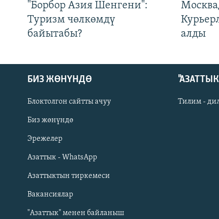
"Борбор Азия Шенгени":
Москва
Туризм чөлкөмдү
Курьер
байытабы?
алды
БИЗ ЖӨНҮНДӨ
"АЗАТТЫ
Блоктолгон сайтты ачуу
Тилим - ди
Биз жөнүндө
Русский
Эрежелер
Азаттык - WhatsApp
ОНЛАЙН ШЕРИНЕ
Азаттыктын тиркемеси
Вакансиялар
"Азаттык" менен байланыш