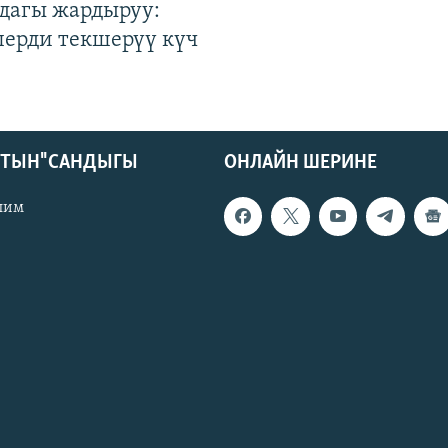
дагы жардыруу:
лерди текшерүү күч
КТЫН" САНДЫГЫ
ОНЛАЙН ШЕРИНЕ
лим