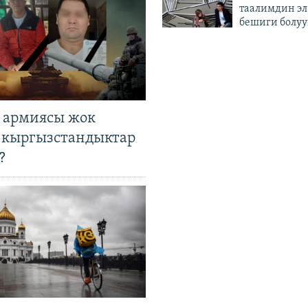
таалимдин эл
бешиги болуу
 армиясы жок
 кыргызстандыктар
?