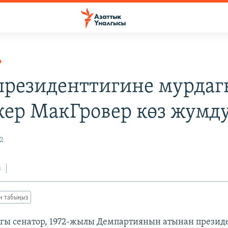
Р
резиденттигине мурдаг
кер МакГровер көз жумд
2
з
ан табыңыз
гы сенатор, 1972-жылы Демпартиянын атынан презид