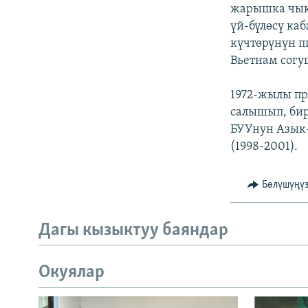
ЭЖЕ-СИҢДИЛЕР
жарышка чык
үй-бүлөсү ка
АЗАТТЫК+
күчтөрүнүн п
ЫҢГАЙСЫЗ СУРООЛОР
Вьетнам согу
1972-жылы пр
салышып, бир
БУУнун Азык-
(1998-2001).
Бөлүшүңү
Дагы кызыктуу баяндар
Окуялар