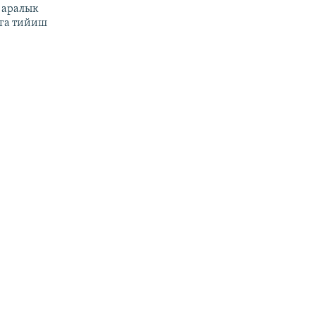
 аралык
га тийиш