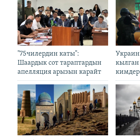
"75чилердин каты":
Украин
Шаардык сот тараптардын
кылган
апелляция арызын карайт
кимдер