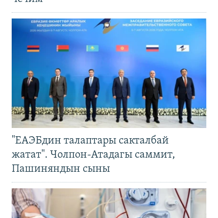
"ЕАЭБдин талаптары сакталбай
жатат". Чолпон-Атадагы саммит,
Пашиняндын сыны