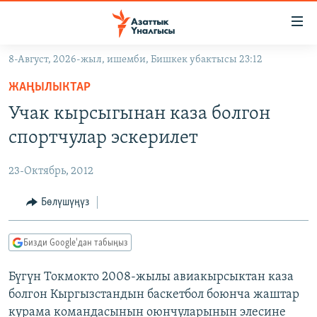
Линктер
Мазмунга
өтүңүз
8-Август, 2026-жыл, ишемби, Бишкек убактысы 23:12
Навигацияга
ЖАҢЫЛЫКТАР
өтүңүз
ЖАҢЫЛЫКТАР
КЫРГЫЗСТАН
Издөөгө
Учак кырсыгынан каза болгон
салыңыз
ДҮЙНӨ
КЫРГЫЗСТАН
спортчулар эскерилет
УКРАИНА
САЯСАТ
ДҮЙНӨ
23-Октябрь, 2012
АТАЙЫН ИЛИКТӨӨ
ЭКОНОМИКА
БОРБОР АЗИЯ
ТВ ПРОГРАММАЛАР
Бөлүшүңүз
МАДАНИЯТ
ПОДКАСТ
БҮГҮН АЗАТТЫКТА
Бизди Google'дан табыңыз
ӨЗГӨЧӨ ПИКИР
ЭКСПЕРТТЕР ТАЛДАЙТ
Бүгүн Токмокто 2008-жылы авиакырсыктан каза
БИЗ ЖАНА ДҮЙНӨ
Русский
болгон Кыргызстандын баскетбол боюнча жаштар
ДАНИСТЕ
курама командасынын оюнчуларынын элесине