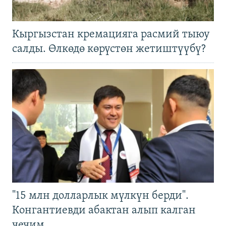
Кыргызстан кремацияга расмий тыюу
салды. Өлкөдө көрүстөн жетиштүүбү?
"15 млн долларлык мүлкүн берди".
Конгантиевди абактан алып калган
чечим