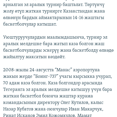
арналган эл аралык турнир башталат. Төртүнчү
ОНЛАЙН ШЕРИНЕ
ЭЖЕ-СИҢДИЛЕР
жолу өтүп жаткан турнирге Казакстандан жана
АЗАТТЫК+
өлкөнүн бардык аймактарынын 14-16 жаштагы
ЫҢГАЙСЫЗ СУРООЛОР
баскетболчулар катышат.
Уюштуруучулардын маалымдашынча, турнир эл
ЭЕ/АРнун бардык сайттары
аралык мелдешке бара жатып каза болгон жаш
баскетболчуларды эскерүү жана баскетболду өлкөдө
жайылтуу максатын көздөйт.
2008-жылы 24-августта “Манас” аэропортуна
жакын жерде “Боинг-737” учагы кырсыкка учурап,
70 адам каза болгон. Каза болгондор арасында
Тегеранга эл аралык мелдешке катышуу үчүн бара
жаткан баскетбол боюнча жаштар курама
командасынын директору Олег Кутилов, калыс
Назар Кубатов жана оюнчулар Иван Макарчук,
Ринат Исханов Эмил Кожомкулов, Мамат