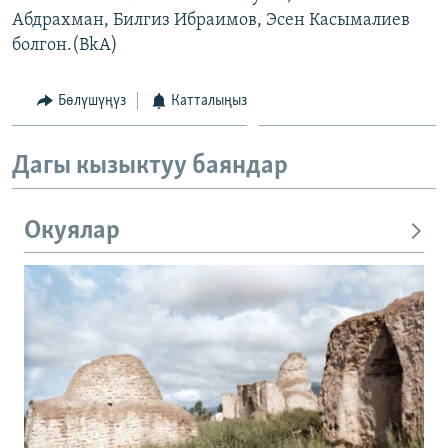
Абдрахман, Билгиз Ибраимов, Эсен Касымалиев
болгон.(BkA)
Бөлүшүңүз
Катталыңыз
Дагы кызыктуу баяндар
Окуялар