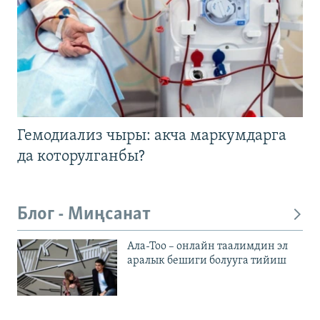
Гемодиализ чыры: акча маркумдарга
да которулганбы?
Блог - Миңсанат
Ала-Тоо – онлайн таалимдин эл
аралык бешиги болууга тийиш