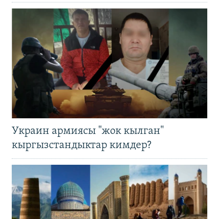
Украин армиясы "жок кылган"
кыргызстандыктар кимдер?