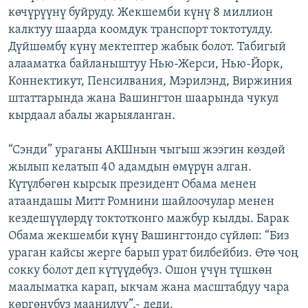
көчүрүүнү буйруду. Жекшемби күнү 8 миллион
ОНЛАЙН ШЕРИНЕ
ЭЖЕ-СИҢДИЛЕР
калктуу шаарда коомдук транспорт токтотулду.
АЗАТТЫК+
Дүйшөмбү күнү мектептер жабык болот. Табигый
ЫҢГАЙСЫЗ СУРООЛОР
алааматка байланыштуу Нью-Жерси, Нью-Йорк,
Коннектикут, Пенсилвания, Мэрилэнд, Виржиния
штаттарында жана Вашингтон шаарында чукул
ЭЕ/АРнун бардык сайттары
кырдаал абалы жарыяланган.
“Сэнди” ураганы АКШнын чыгыш жээгин көздөй
жылып келатып 40 адамдын өмүрүн алган.
Күтүлбөгөн кырсык президент Обама менен
атаандашы Митт Ромнини шайлоочулар менен
кездешүүлөрдү токтотконго мажбур кылды. Барак
Обама жекшемби күнү Вашингтондо сүйлөп: “Биз
ураган кайсы жерге барып урат билбейбиз. Өтө чоң
сокку болот деп күтүүдөбүз. Ошон үчүн түшкөн
маалыматка карап, ыкчам жана масштабдуу чара
көргөнүбүз маанилүү”,- деди.