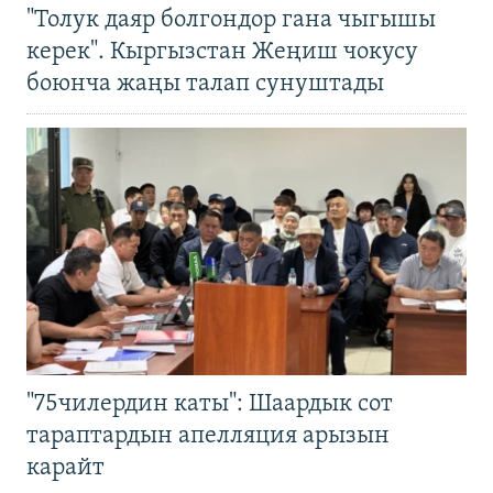
"Толук даяр болгондор гана чыгышы
керек". Кыргызстан Жеңиш чокусу
боюнча жаңы талап сунуштады
"75чилердин каты": Шаардык сот
тараптардын апелляция арызын
карайт