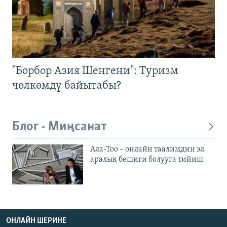
"Борбор Азия Шенгени": Туризм
чөлкөмдү байытабы?
Блог - Миңсанат
Ала-Тоо – онлайн таалимдин эл
аралык бешиги болууга тийиш
ОНЛАЙН ШЕРИНЕ