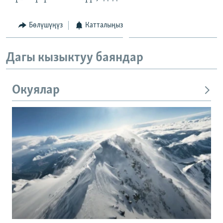
Бөлүшүңүз
Катталыңыз
Дагы кызыктуу баяндар
Окуялар