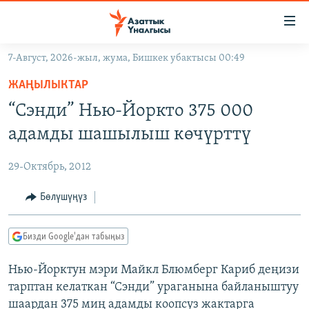
Линктер
Мазмунга
өтүңүз
7-Август, 2026-жыл, жума, Бишкек убактысы 00:49
Навигацияга
ЖАҢЫЛЫКТАР
өтүңүз
ЖАҢЫЛЫКТАР
КЫРГЫЗСТАН
Издөөгө
“Сэнди” Нью-Йоркто 375 000
салыңыз
ДҮЙНӨ
КЫРГЫЗСТАН
адамды шашылыш көчүрттү
УКРАИНА
САЯСАТ
ДҮЙНӨ
29-Октябрь, 2012
АТАЙЫН ИЛИКТӨӨ
ЭКОНОМИКА
БОРБОР АЗИЯ
ТВ ПРОГРАММАЛАР
Бөлүшүңүз
МАДАНИЯТ
ПОДКАСТ
БҮГҮН АЗАТТЫКТА
Бизди Google'дан табыңыз
ӨЗГӨЧӨ ПИКИР
ЭКСПЕРТТЕР ТАЛДАЙТ
Нью-Йорктун мэри Майкл Блюмберг Кариб деңизи
БИЗ ЖАНА ДҮЙНӨ
Русский
тарптан келаткан “Сэнди” ураганына байланыштуу
ДАНИСТЕ
шаардан 375 миң адамды коопсуз жактарга