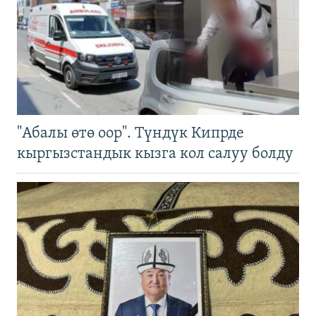
"Абалы өтө оор". Түндүк Кипрде
кыргызстандык кызга кол салуу болду