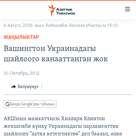
Линктер
Мазмунга
өтүңүз
6-Август, 2026-жыл, бейшемби, Бишкек убактысы 05:01
Навигацияга
ЖАҢЫЛЫКТАР
өтүңүз
ЖАҢЫЛЫКТАР
КЫРГЫЗСТАН
Издөөгө
Вашингтон Украинадагы
салыңыз
ДҮЙНӨ
КЫРГЫЗСТАН
шайлоого канааттанган жок
УКРАИНА
САЯСАТ
ДҮЙНӨ
31-Октябрь, 2012
АТАЙЫН ИЛИКТӨӨ
ЭКОНОМИКА
БОРБОР АЗИЯ
ТВ ПРОГРАММАЛАР
Бөлүшүңүз
МАДАНИЯТ
ПОДКАСТ
БҮГҮН АЗАТТЫКТА
Бизди Google'дан табыңыз
ӨЗГӨЧӨ ПИКИР
ЭКСПЕРТТЕР ТАЛДАЙТ
АКШнын мамкатчысы Хиллари Клинтон
БИЗ ЖАНА ДҮЙНӨ
Русский
жекшемби күнкү Украинадагы парламенттик
ДАНИСТЕ
шайлоону “артка кетенчиктөө” деп баалап, өлкө