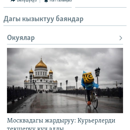
Бөлүшүңүз
Катталыңыз
Дагы кызыктуу баяндар
Окуялар
Москвадагы жардыруу: Курьерлерди
текшерүү күч алды