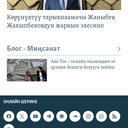
Көрүнүктүү тарыхнаамачы Жаныбек
Жакыпбековдун жаркын элесине
Блог - Миңсанат
Ала-Тоо – онлайн таалимдин эл
аралык бешиги болууга тийиш
ОНЛАЙН ШЕРИНЕ