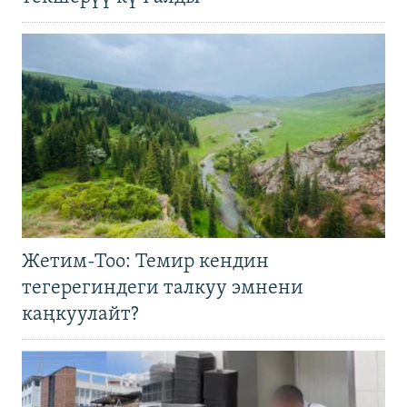
Жетим-Тоо: Темир кендин
тегерегиндеги талкуу эмнени
каңкуулайт?