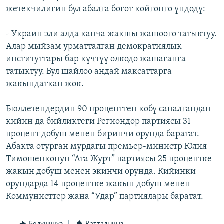
жетекчилигин бул абалга бөгөт койгонго үндөдү:
ОНЛАЙН ШЕРИНЕ
ЭЖЕ-СИҢДИЛЕР
АЗАТТЫК+
- Украин эли алда канча жакшы жашоого татыктуу.
ЫҢГАЙСЫЗ СУРООЛОР
Алар мыйзам урматталган демократиялык
институттары бар күчтүү өлкөдө жашаганга
татыктуу. Бул шайлоо андай максаттарга
ЭЕ/АРнун бардык сайттары
жакындаткан жок.
Бюллетендердин 90 проценттен көбү саналгандан
кийин да бийликтеги Региондор партиясы 31
процент добуш менен биринчи орунда баратат.
Абакта отурган мурдагы премьер-министр Юлия
Тимошенконун “Ата Журт” партиясы 25 процентке
жакын добуш менен экинчи орунда. Кийинки
орундарда 14 процентке жакын добуш менен
Коммунисттер жана “Удар” партиялары баратат.