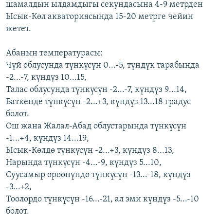
шамалдын ылдамдыгы секундасына 4-9 метрден
ОНЛАЙН ШЕРИНЕ
ЭЖЕ-СИҢДИЛЕР
Ысык-Көл акваториясында 15-20 метрге чейин
АЗАТТЫК+
жетет.
ЫҢГАЙСЫЗ СУРООЛОР
Абанын температурасы:
Чүй облусунда түнкүсүн 0...-5, түндүк тарабында
ЭЕ/АРнун бардык сайттары
-2...-7, күндүз 10...15,
Талас облусунда түнкүсүн -2...-7, күндүз 9...14,
Баткенде түнкүсүн -2...+3, күндүз 13...18 градус
болот.
Ош жана Жалал-Абад облустарында түнкүсүн
-1...+4, күндүз 14...19,
Ысык-Көлдө түнкүсүн -2...+3, күндүз 8...13,
Нарында түнкүсүн -4...-9, күндүз 5...10,
Суусамыр өрөөнүндө түнкүсүн -13...-18, күндүз
-3...+2,
Тоолордо түнкүсүн -16...-21, ал эми күндүз -5...-10
болот.