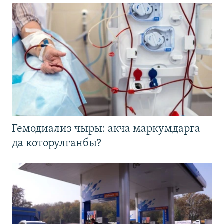
Гемодиализ чыры: акча маркумдарга
да которулганбы?