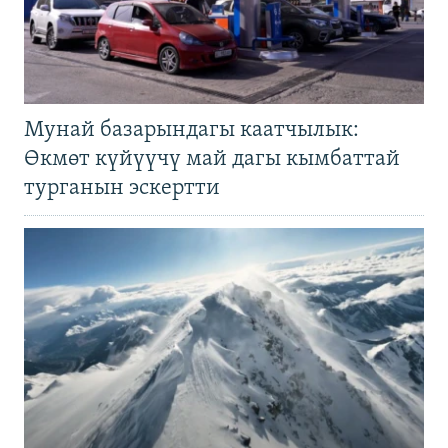
Мунай базарындагы каатчылык:
Өкмөт күйүүчү май дагы кымбаттай
турганын эскертти