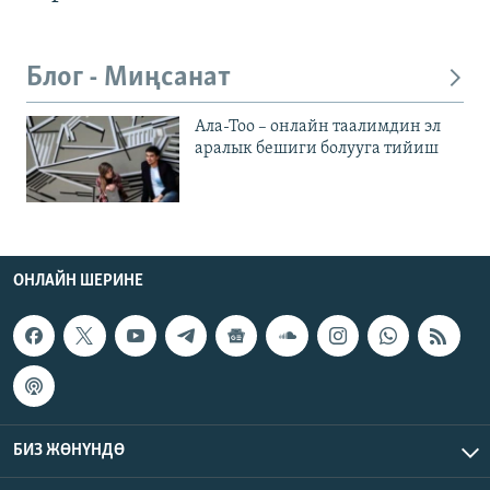
Блог - Миңсанат
Ала-Тоо – онлайн таалимдин эл
аралык бешиги болууга тийиш
ОНЛАЙН ШЕРИНЕ
БИЗ ЖӨНҮНДӨ