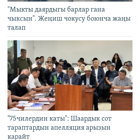
"Мыкты даярдыгы барлар гана
чыксын". Жеңиш чокусу боюнча жаңы
талап
"75чилердин каты": Шаардык сот
тараптардын апелляция арызын
карайт