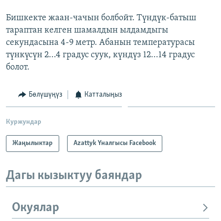
Бишкекте жаан-чачын болбойт. Түндүк-батыш
тараптан келген шамалдын ылдамдыгы
секундасына 4-9 метр. Абанын температурасы
түнкүсүн 2...4 градус суук, күндүз 12...14 градус
болот.
Бөлүшүңүз
Катталыңыз
Куржундар
Жаңылыктар
Azattyk Үналгысы Facebook
Дагы кызыктуу баяндар
Окуялар