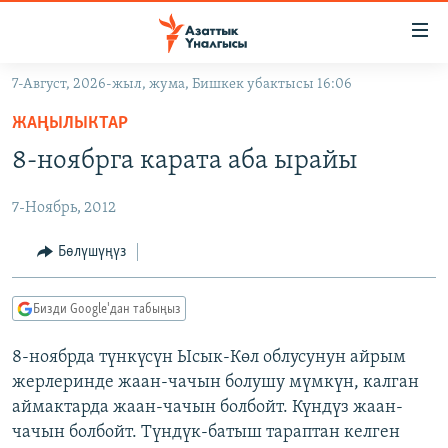
Линктер
Мазмунга
өтүңүз
7-Август, 2026-жыл, жума, Бишкек убактысы 16:06
Навигацияга
ЖАҢЫЛЫКТАР
өтүңүз
ЖАҢЫЛЫКТАР
КЫРГЫЗСТАН
Издөөгө
8-ноябрга карата аба ырайы
салыңыз
ДҮЙНӨ
КЫРГЫЗСТАН
7-Ноябрь, 2012
УКРАИНА
САЯСАТ
ДҮЙНӨ
АТАЙЫН ИЛИКТӨӨ
ЭКОНОМИКА
БОРБОР АЗИЯ
Бөлүшүңүз
ТВ ПРОГРАММАЛАР
МАДАНИЯТ
Бизди Google'дан табыңыз
ПОДКАСТ
БҮГҮН АЗАТТЫКТА
8-ноябрда түнкүсүн Ысык-Көл облусунун айрым
ӨЗГӨЧӨ ПИКИР
ЭКСПЕРТТЕР ТАЛДАЙТ
жерлеринде жаан-чачын болушу мүмкүн, калган
БИЗ ЖАНА ДҮЙНӨ
аймактарда жаан-чачын болбойт. Күндүз жаан-
Русский
чачын болбойт. Түндүк-батыш тараптан келген
ДАНИСТЕ