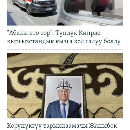
"Абалы өтө оор". Түндүк Кипрде
кыргызстандык кызга кол салуу болду
Көрүнүктүү тарыхнаамачы Жаныбек