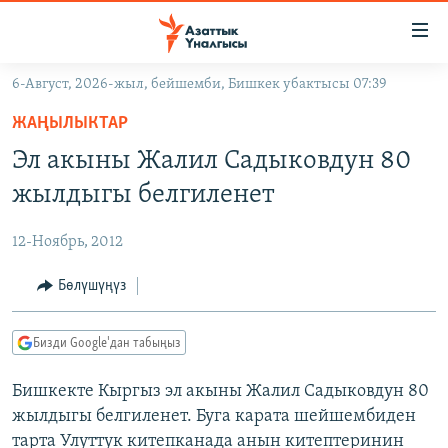
Линктер
Мазмунга
өтүңүз
6-Август, 2026-жыл, бейшемби, Бишкек убактысы 07:39
Навигацияга
ЖАҢЫЛЫКТАР
өтүңүз
ЖАҢЫЛЫКТАР
КЫРГЫЗСТАН
Издөөгө
Эл акыны Жалил Садыковдун 80
салыңыз
ДҮЙНӨ
КЫРГЫЗСТАН
жылдыгы белгиленет
УКРАИНА
САЯСАТ
ДҮЙНӨ
12-Ноябрь, 2012
АТАЙЫН ИЛИКТӨӨ
ЭКОНОМИКА
БОРБОР АЗИЯ
ТВ ПРОГРАММАЛАР
Бөлүшүңүз
МАДАНИЯТ
ПОДКАСТ
БҮГҮН АЗАТТЫКТА
Бизди Google'дан табыңыз
ӨЗГӨЧӨ ПИКИР
ЭКСПЕРТТЕР ТАЛДАЙТ
Бишкекте Кыргыз эл акыны Жалил Садыковдун 80
БИЗ ЖАНА ДҮЙНӨ
Русский
жылдыгы белгиленет. Буга карата шейшембиден
ДАНИСТЕ
тарта Улуттук китепканада анын китептеринин