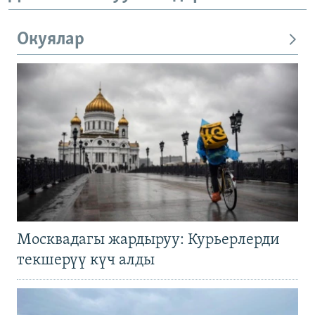
Окуялар
Москвадагы жардыруу: Курьерлерди
текшерүү күч алды