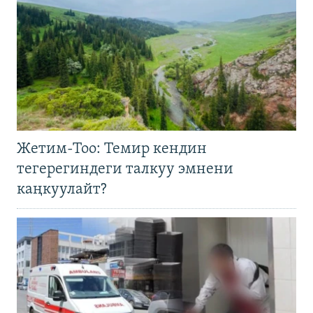
Жетим-Тоо: Темир кендин
тегерегиндеги талкуу эмнени
каңкуулайт?