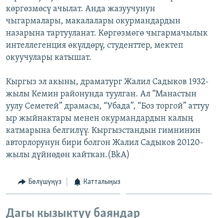
көргөзмөсү ачылат. Анда жазуучунун
ОНЛАЙН ШЕРИНЕ
ЭЖЕ-СИҢДИЛЕР
чыгармалары, макалалары окурмандардын
АЗАТТЫК+
назарына тартууланат. Көргөзмөгө чыгармачылык
ЫҢГАЙСЫЗ СУРООЛОР
интеллегенция өкүлдөрү, студенттер, мектеп
окуучулары катышат.
ЭЕ/АРнун бардык сайттары
Кыргыз эл акыны, драматург Жалил Садыков 1932-
жылы Кемин районунда туулган. Ал “Манастын
уулу Семетей” драмасы, “Убада”, “Боз торгой” аттуу
ыр жыйнактары менен окурмандардын калың
катмарына белгилүү. Кыргызстандын гимнинин
авторлорунун бири болгон Жалил Садыков 20120-
жылы дүйнөдөн кайткан.(BkA)
Бөлүшүңүз
Катталыңыз
Дагы кызыктуу баяндар