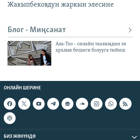
Жакыпбековдун жаркын элесине
Блог - Миңсанат
Ала-Тоо – онлайн таалимдин эл
аралык бешиги болууга тийиш
ОНЛАЙН ШЕРИНЕ
БИЗ ЖӨНҮНДӨ