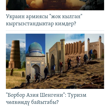
Украин армиясы "жок кылган"
кыргызстандыктар кимдер?
"Борбор Азия Шенгени": Туризм
чөлкөмдү байытабы?