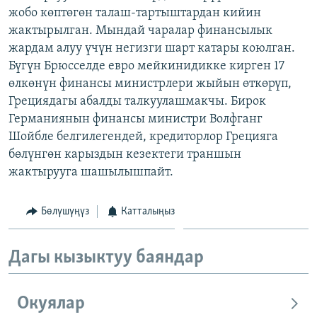
жобо көптөгөн талаш-тартыштардан кийин
ОНЛАЙН ШЕРИНЕ
ЭЖЕ-СИҢДИЛЕР
жактырылган. Мындай чаралар финансылык
АЗАТТЫК+
жардам алуу үчүн негизги шарт катары коюлган.
ЫҢГАЙСЫЗ СУРООЛОР
Бүгүн Брюсселде евро мейкинидикке кирген 17
өлкөнүн финансы министрлери жыйын өткөрүп,
Грециядагы абалды талкуулашмакчы. Бирок
ЭЕ/АРнун бардык сайттары
Германиянын финансы министри Волфганг
Шойбле белгилегендей, кредиторлор Грецияга
бөлүнгөн карыздын кезектеги траншын
жактырууга шашылышпайт.
Бөлүшүңүз
Катталыңыз
Дагы кызыктуу баяндар
Окуялар