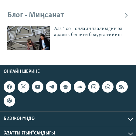
Блог - Миңсанат
Ала-Тоо – онлайн таалимдин эл
аралык бешиги болууга тийиш
ОНЛАЙН ШЕРИНЕ
БИЗ ЖӨНҮНДӨ
"АЗАТТЫКТЫН" САНДЫГЫ