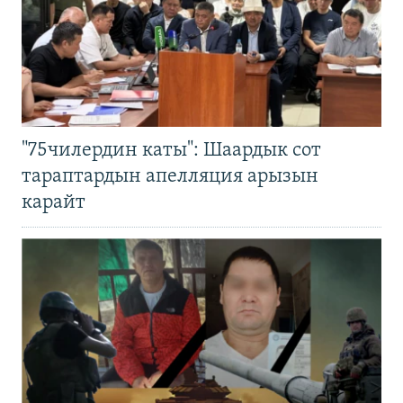
"75чилердин каты": Шаардык сот
тараптардын апелляция арызын
карайт