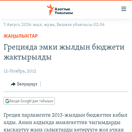
Линктер
Мазмунга
өтүңүз
7-Август, 2026-жыл, жума, Бишкек убактысы 02:06
Навигацияга
ЖАҢЫЛЫКТАР
өтүңүз
ЖАҢЫЛЫКТАР
КЫРГЫЗСТАН
Издөөгө
Грецияда эмки жылдын бюджети
салыңыз
ДҮЙНӨ
КЫРГЫЗСТАН
жактырылды
УКРАИНА
САЯСАТ
ДҮЙНӨ
12-Ноябрь, 2012
АТАЙЫН ИЛИКТӨӨ
ЭКОНОМИКА
БОРБОР АЗИЯ
ТВ ПРОГРАММАЛАР
Бөлүшүңүз
МАДАНИЯТ
ПОДКАСТ
БҮГҮН АЗАТТЫКТА
Бизди Google'дан табыңыз
ӨЗГӨЧӨ ПИКИР
ЭКСПЕРТТЕР ТАЛДАЙТ
Греция парламенти 2013-жылдын бюджетин кабыл
БИЗ ЖАНА ДҮЙНӨ
Русский
алды. Анын алдында мамлекеттик чыгымдарды
ДАНИСТЕ
кыскартуу жана салыктарды көтөрүүгө жол ачкан