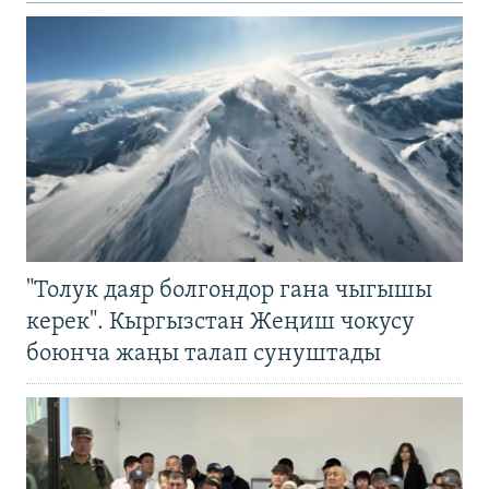
"Толук даяр болгондор гана чыгышы
керек". Кыргызстан Жеңиш чокусу
боюнча жаңы талап сунуштады