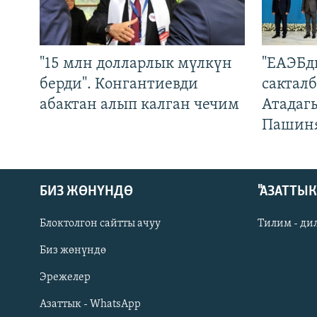
"15 млн долларлык мүлкүн
"ЕАЭБд
берди". Конгантиевди
сакталб
абактан алып калган чечим
Атадаг
Пашин
БИЗ ЖӨНҮНДӨ
"АЗАТТЫ
Блоктолгон сайтты ачуу
Тилим - ди
Биз жөнүндө
Русский
Эрежелер
Азаттык - WhatsApp
ОНЛАЙН ШЕРИНЕ