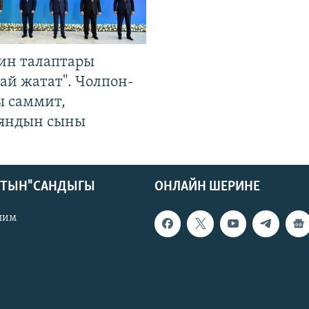
ин талаптары
ай жатат". Чолпон-
ы саммит,
яндын сыны
КТЫН" САНДЫГЫ
ОНЛАЙН ШЕРИНЕ
лим