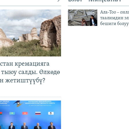
Ала-Тоо – онл
таалимдин эл
бешиги болуу
стан кремацияга
 тыюу салды. Өлкөдө
өн жетиштүүбү?