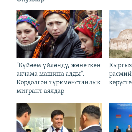
"Күйөөм үйлөндү, жөнөткөн
Кыргыз
акчама машина алды".
расмий
Кордолгон түркмөнстандык
көрүст
мигрант аялдар