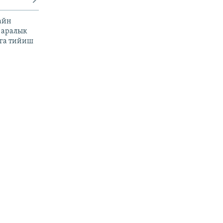
айн
 аралык
га тийиш