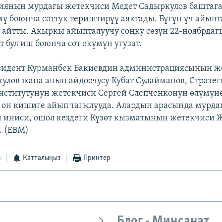
иянын мурдагы жетекчиси Медет Садыркулов баштага
ү боюнча соттук териштирүү аяктады. Бүгүн үч айыпт
 айтты. Акыркы айыпталуучу соңку сөзүн 22-ноябрдаг
т бул иш боюнча сот өкүмүн угузат.
зидент Курманбек Бакиевдин администрациясынын ж
улов жана анын айдоочусу Кубат Сулайманов, Страте
нститутунун жетекчиси Сергей Слепченконун өлүмүн
он кишиге айып тагылууда. Алардын арасында мурда
н иниси, ошол кездеги Күзөт кызматынын жетекчиси
. (EBM)
з
Катталыңыз
Принтер
Блог - Миңсанат