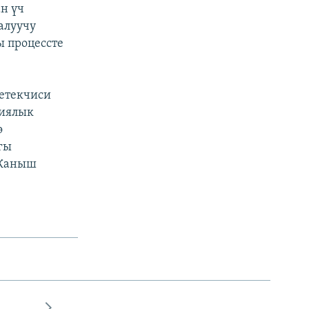
н үч
алуучу
ы процессте
етекчиси
гиялык
ө
гы
 Жаныш