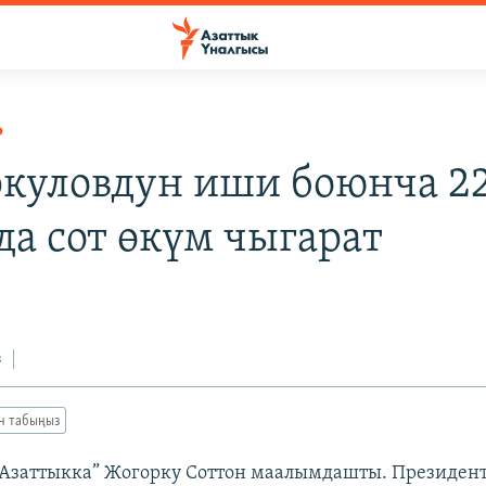
Р
куловдун иши боюнча 2
да сот өкүм чыгарат
з
ан табыңыз
 “Азаттыкка” Жогорку Соттон маалымдашты. Президен