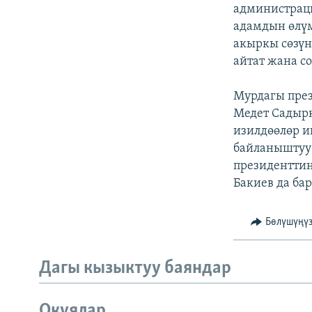
ЭЖЕ-СИҢДИЛЕР
администрац
адамдын өлүм
АЗАТТЫК+
акыркы сөзүн
ЫҢГАЙСЫЗ СУРООЛОР
айтат жана со
Мурдагы пре
Медет Садырк
изилдөөлөр и
байланыштуу 
президентти
Бакиев да бар
Бөлүшүңү
Дагы кызыктуу баяндар
Окуялар