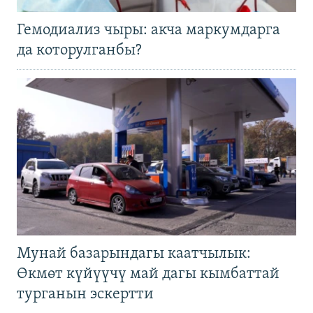
Гемодиализ чыры: акча маркумдарга
да которулганбы?
Мунай базарындагы каатчылык:
Өкмөт күйүүчү май дагы кымбаттай
турганын эскертти