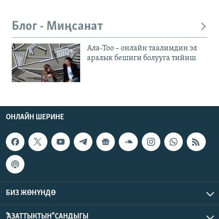
Блог - Миңсанат
Ала-Тоо – онлайн таалимдин эл
аралык бешиги болууга тийиш
ОНЛАЙН ШЕРИНЕ
БИЗ ЖӨНҮНДӨ
"АЗАТТЫКТЫН" САНДЫГЫ