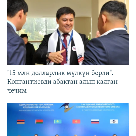
"15 млн долларлык мүлкүн берди".
Конгантиевди абактан алып калган
чечим