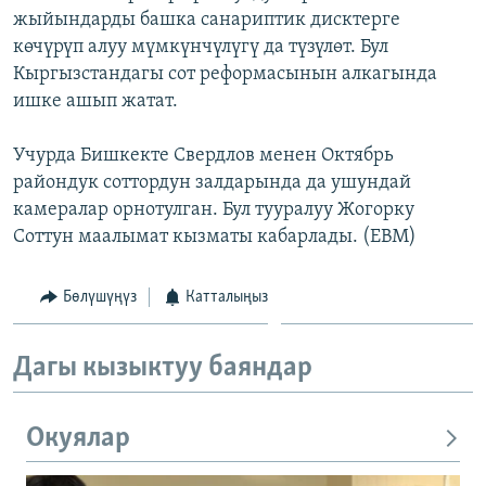
жыйындарды башка санариптик дисктерге
ОНЛАЙН ШЕРИНЕ
ЭЖЕ-СИҢДИЛЕР
көчүрүп алуу мүмкүнчүлүгү да түзүлөт. Бул
АЗАТТЫК+
Кыргызстандагы сот реформасынын алкагында
ЫҢГАЙСЫЗ СУРООЛОР
ишке ашып жатат.
Учурда Бишкекте Свердлов менен Октябрь
ЭЕ/АРнун бардык сайттары
райондук соттордун залдарында да ушундай
камералар орнотулган. Бул тууралуу Жогорку
Соттун маалымат кызматы кабарлады. (EBM)
Бөлүшүңүз
Катталыңыз
Дагы кызыктуу баяндар
Окуялар