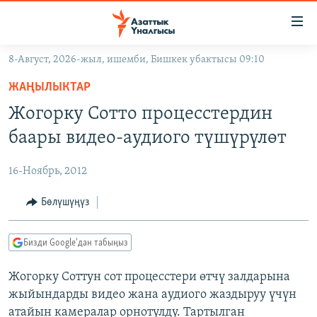
Линктер
Мазмунга
өтүңүз
8-Август, 2026-жыл, ишемби, Бишкек убактысы 09:10
Навигацияга
ЖАҢЫЛЫКТАР
өтүңүз
ЖАҢЫЛЫКТАР
КЫРГЫЗСТАН
Издөөгө
Жогорку Сотто процесстердин
салыңыз
ДҮЙНӨ
КЫРГЫЗСТАН
баары видео-аудиого түшүрүлөт
УКРАИНА
САЯСАТ
ДҮЙНӨ
16-Ноябрь, 2012
АТАЙЫН ИЛИКТӨӨ
ЭКОНОМИКА
БОРБОР АЗИЯ
ТВ ПРОГРАММАЛАР
Бөлүшүңүз
МАДАНИЯТ
ПОДКАСТ
БҮГҮН АЗАТТЫКТА
Бизди Google'дан табыңыз
ӨЗГӨЧӨ ПИКИР
ЭКСПЕРТТЕР ТАЛДАЙТ
Жогорку Соттун сот процесстери өтчү залдарына
БИЗ ЖАНА ДҮЙНӨ
Русский
жыйындарды видео жана аудиого жаздыруу үчүн
ДАНИСТЕ
атайын камералар орнотулду. Тартылган