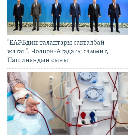
"ЕАЭБдин талаптары сакталбай
жатат". Чолпон-Атадагы саммит,
Пашиняндын сыны