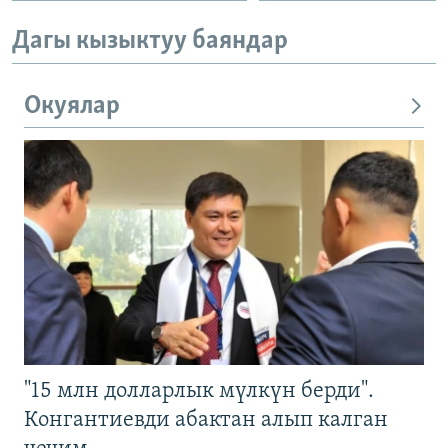
Дагы кызыктуу баяндар
Окуялар
"15 млн долларлык мүлкүн берди".
Конгантиевди абактан алып калган