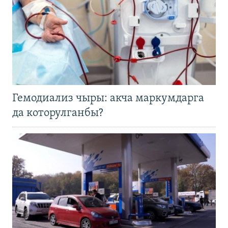
Гемодиализ чыры: акча маркумдарга
да которулганбы?