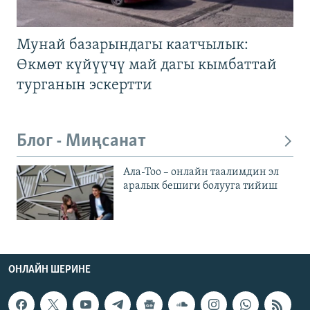
Мунай базарындагы каатчылык:
Өкмөт күйүүчү май дагы кымбаттай
турганын эскертти
Блог - Миңсанат
Ала-Тоо – онлайн таалимдин эл
аралык бешиги болууга тийиш
ОНЛАЙН ШЕРИНЕ