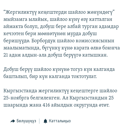
ОНЛАЙН ШЕРИНЕ
ЭЖЕ-СИҢДИЛЕР
“Жергиликтүү кеңештерди шайлоо жөнүндөгү”
АЗАТТЫК+
мыйзамга ылайык, шайлоо күнү өзү катталган
ЫҢГАЙСЫЗ СУРООЛОР
аймакта болуп, добуш бере албай турган адамдар
кечээтен бери мөөнөтүнөн мурда добуш
беришүүдө. Борбордук шайлоо комиссиясынын
ЭЕ/АРнун бардык сайттары
маалыматында, бүгүнкү күнө карата өлкө боюнча
21 адам алдын-ала добуш берүүгө катышкан.
Добуш берүү шайлоо күнүнө тогуз күн калганда
башталып, бир күн калганда токтотулат.
Кыргызстанда жергиликтүү кеңештерге шайлоо
25-ноябрга белгиленген. Ал Кыргызстандын 25
шаарында жана 416 айылдык округунда өтөт.
Бөлүшүңүз
Катталыңыз