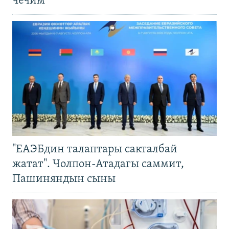
чечим
"ЕАЭБдин талаптары сакталбай
жатат". Чолпон-Атадагы саммит,
Пашиняндын сыны