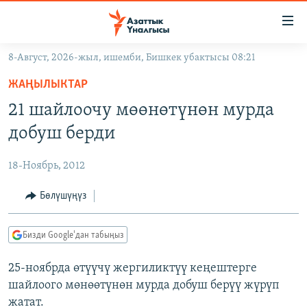
Линктер
Мазмунга
өтүңүз
8-Август, 2026-жыл, ишемби, Бишкек убактысы 08:21
Навигацияга
ЖАҢЫЛЫКТАР
өтүңүз
ЖАҢЫЛЫКТАР
КЫРГЫЗСТАН
Издөөгө
21 шайлоочу мөөнөтүнөн мурда
салыңыз
ДҮЙНӨ
КЫРГЫЗСТАН
добуш берди
УКРАИНА
САЯСАТ
ДҮЙНӨ
18-Ноябрь, 2012
АТАЙЫН ИЛИКТӨӨ
ЭКОНОМИКА
БОРБОР АЗИЯ
ТВ ПРОГРАММАЛАР
Бөлүшүңүз
МАДАНИЯТ
ПОДКАСТ
БҮГҮН АЗАТТЫКТА
Бизди Google'дан табыңыз
ӨЗГӨЧӨ ПИКИР
ЭКСПЕРТТЕР ТАЛДАЙТ
25-ноябрда өтүүчү жергиликтүү кеңештерге
БИЗ ЖАНА ДҮЙНӨ
Русский
шайлоого мөнөөтүнөн мурда добуш берүү жүрүп
ДАНИСТЕ
жатат.