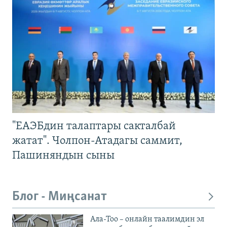
"ЕАЭБдин талаптары сакталбай
жатат". Чолпон-Атадагы саммит,
Пашиняндын сыны
Блог - Миңсанат
Ала-Тоо – онлайн таалимдин эл