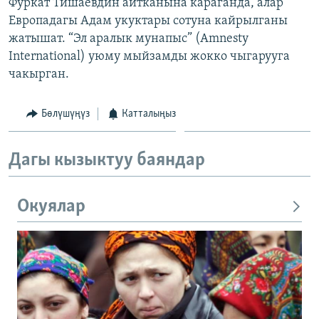
Фуркат Тишаевдин айтканына караганда, алар
Европадагы Адам укуктары сотуна кайрылганы
жатышат. “Эл аралык мунапыс” (Аmnesty
International) уюму мыйзамды жокко чыгарууга
чакырган.
Бөлүшүңүз
Катталыңыз
Дагы кызыктуу баяндар
Окуялар