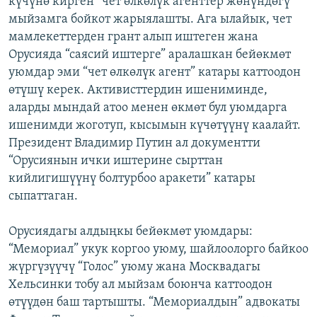
күчүнө кирген “чет өлкөлүк агенттер жөнүндөгү”
ОНЛАЙН ШЕРИНЕ
ЭЖЕ-СИҢДИЛЕР
мыйзамга бойкот жарыялашты. Ага ылайык, чет
мамлекеттерден грант алып иштеген жана
АЗАТТЫК+
Орусияда “саясий иштерге” аралашкан бейөкмөт
ЫҢГАЙСЫЗ СУРООЛОР
уюмдар эми “чет өлкөлүк агент” катары каттоодон
өтүшү керек. Активисттердин ишениминде,
аларды мындай атоо менен өкмөт бул уюмдарга
ЭЕ/АРнун бардык сайттары
ишенимди жоготуп, кысымын күчөтүүнү каалайт.
Президент Владимир Путин ал документти
“Орусиянын ички иштерине сырттан
кийлигишүүнү болтурбоо аракети” катары
сыпаттаган.
Орусиядагы алдыңкы бейөкмөт уюмдары:
“Мемориал” укук коргоо уюму, шайлоолорго байкоо
жүргүзүүчү “Голос” уюму жана Москвадагы
Хельсинки тобу ал мыйзам боюнча каттоодон
өтүүдөн баш тартышты. “Мемориалдын” адвокаты