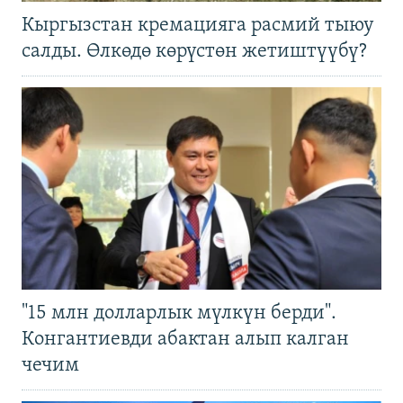
Кыргызстан кремацияга расмий тыюу
салды. Өлкөдө көрүстөн жетиштүүбү?
"15 млн долларлык мүлкүн берди".
Конгантиевди абактан алып калган
чечим