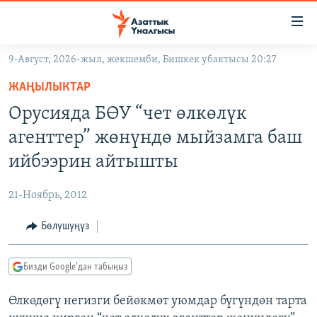
Линктер
Мазмунга
өтүңүз
9-Август, 2026-жыл, жекшемби, Бишкек убактысы 20:27
Навигацияга
ЖАҢЫЛЫКТАР
өтүңүз
ЖАҢЫЛЫКТАР
КЫРГЫЗСТАН
Издөөгө
Орусияда БӨУ “чет өлкөлүк
салыңыз
ДҮЙНӨ
КЫРГЫЗСТАН
агенттер” жөнүндө мыйзамга баш
УКРАИНА
САЯСАТ
ДҮЙНӨ
ийбээрин айтышты
АТАЙЫН ИЛИКТӨӨ
ЭКОНОМИКА
БОРБОР АЗИЯ
21-Ноябрь, 2012
ТВ ПРОГРАММАЛАР
МАДАНИЯТ
Бөлүшүңүз
ПОДКАСТ
БҮГҮН АЗАТТЫКТА
ӨЗГӨЧӨ ПИКИР
ЭКСПЕРТТЕР ТАЛДАЙТ
Бизди Google'дан табыңыз
БИЗ ЖАНА ДҮЙНӨ
Русский
Өлкөдөгү негизги бейөкмөт уюмдар бүгүндөн тарта
ДАНИСТЕ