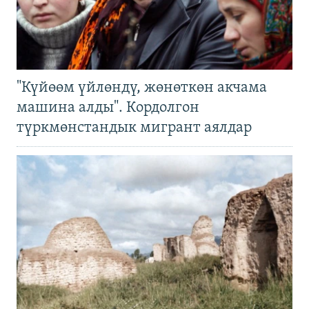
"Күйөөм үйлөндү, жөнөткөн акчама
машина алды". Кордолгон
түркмөнстандык мигрант аялдар