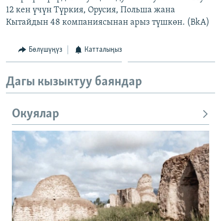
12 кен үчүн Түркия, Орусия, Польша жана
Кытайдын 48 компаниясынан арыз түшкөн. (BkA)
Бөлүшүңүз
Катталыңыз
Дагы кызыктуу баяндар
Окуялар