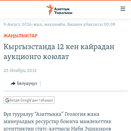
Линктер
Мазмунга
өтүңүз
9-Август, 2026-жыл, жекшемби, Бишкек убактысы 00:08
Навигацияга
ЖАҢЫЛЫКТАР
өтүңүз
ЖАҢЫЛЫКТАР
КЫРГЫЗСТАН
Издөөгө
Кыргызстанда 12 кен кайрадан
салыңыз
ДҮЙНӨ
КЫРГЫЗСТАН
аукционго коюлат
УКРАИНА
САЯСАТ
ДҮЙНӨ
23-Ноябрь, 2012
АТАЙЫН ИЛИКТӨӨ
ЭКОНОМИКА
БОРБОР АЗИЯ
ТВ ПРОГРАММАЛАР
Бөлүшүңүз
МАДАНИЯТ
ПОДКАСТ
БҮГҮН АЗАТТЫКТА
Бизди Google'дан табыңыз
ӨЗГӨЧӨ ПИКИР
ЭКСПЕРТТЕР ТАЛДАЙТ
Бул тууралуу “Азаттыкка” Геология жана
БИЗ ЖАНА ДҮЙНӨ
Русский
минералдык ресурстар боюнча мамлекеттик
ДАНИСТЕ
агенттиктин статс-катчысы Наби Эшназаров