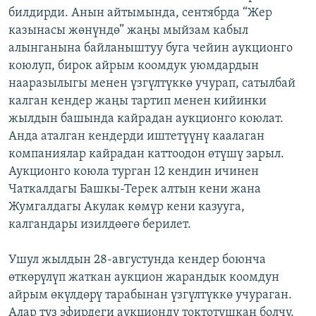
билдирди. Анын айтымында, сентябрда “Жер
ОНЛАЙН ШЕРИНЕ
ЭЖЕ-СИҢДИЛЕР
казынасы жөнүндө” жаңы мыйзам кабыл
АЗАТТЫК+
алынганына байланыштуу буга чейин аукционго
ЫҢГАЙСЫЗ СУРООЛОР
коюлуп, бирок айрым коомдук уюмдардын
нааразылыгы менен үзгүлтүккө учурап, сатылбай
калган кендер жаңы тартип менен кийинки
ЭЕ/АРнун бардык сайттары
жылдын башында кайрадан аукционго коюлат.
Анда аталган кендерди иштетүүнү каалаган
компаниялар кайрадан каттоодон өтүшү зарыл.
Аукционго коюла турган 12 кендин ичинен
Чаткалдагы Башкы-Терек алтын кени жана
Жумгалдагы Акулак көмүр кени казууга,
калгандары изилдөөгө берилет.
Ушул жылдын 28-августунда кендер боюнча
өткөрүлүп жаткан аукцион жарандык коомдун
айрым өкүлдөрү тарабынан үзгүлтүккө учураган.
Алар түз эфирдеги аукционду токтотушкан болчу.