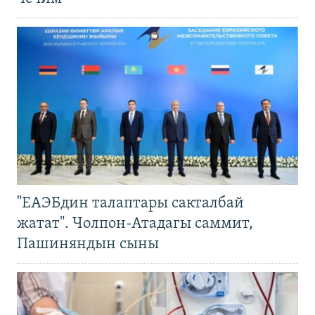
"ЕАЭБдин талаптары сакталбай
жатат". Чолпон-Атадагы саммит,
Пашиняндын сыны