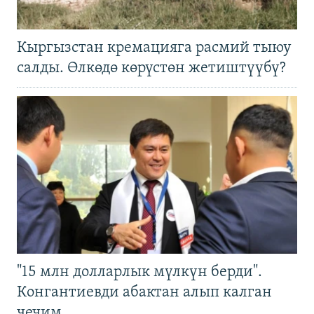
Кыргызстан кремацияга расмий тыюу
салды. Өлкөдө көрүстөн жетиштүүбү?
"15 млн долларлык мүлкүн берди".
Конгантиевди абактан алып калган
чечим