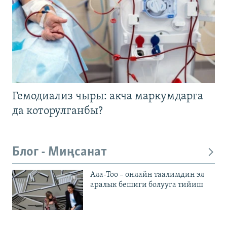
Гемодиализ чыры: акча маркумдарга
да которулганбы?
Блог - Миңсанат
Ала-Тоо – онлайн таалимдин эл
аралык бешиги болууга тийиш