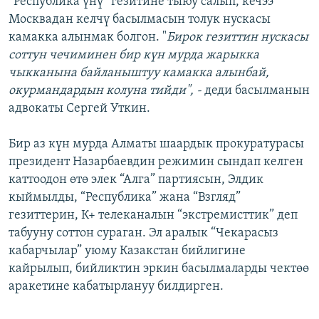
“Республика үнү” гезитине тыюу салып, кечээ
ОНЛАЙН ШЕРИНЕ
ЭЖЕ-СИҢДИЛЕР
Москвадан келчү басылмасын толук нускасы
камакка алынмак болгон. "
Бирок гезиттин нускасы
АЗАТТЫК+
соттун чечиминен бир күн мурда жарыкка
ЫҢГАЙСЫЗ СУРООЛОР
чыкканына байланыштуу камакка алынбай,
окурмандардын колуна тийди", -
деди басылманын
адвокаты Сергей Уткин.
ЭЕ/АРнун бардык сайттары
Бир аз күн мурда Алматы шаардык прокуратурасы
президент Назарбаевдин режимин сындап келген
каттоодон өтө элек “Алга” партиясын, Элдик
кыймылды, “Республика” жана “Взгляд”
гезиттерин, К+ телеканалын “экстремисттик” деп
табууну соттон сураган. Эл аралык “Чекарасыз
кабарчылар” уюму Казакстан бийлигине
кайрылып, бийликтин эркин басылмаларды чектөө
аракетине кабатырлануу билдирген.