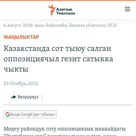
Линктер
Мазмунга
өтүңүз
6-Август, 2026-жыл, бейшемби, Бишкек убактысы 23:21
Навигацияга
ЖАҢЫЛЫКТАР
өтүңүз
ЖАҢЫЛЫКТАР
КЫРГЫЗСТАН
Издөөгө
Казакстанда сот тыюу салган
салыңыз
ДҮЙНӨ
КЫРГЫЗСТАН
оппозициячыл гезит сатыкка
УКРАИНА
САЯСАТ
ДҮЙНӨ
чыкты
АТАЙЫН ИЛИКТӨӨ
ЭКОНОМИКА
БОРБОР АЗИЯ
23-Ноябрь, 2012
ТВ ПРОГРАММАЛАР
МАДАНИЯТ
Бөлүшүңүз
ПОДКАСТ
БҮГҮН АЗАТТЫКТА
ӨЗГӨЧӨ ПИКИР
ЭКСПЕРТТЕР ТАЛДАЙТ
Бизди Google'дан табыңыз
БИЗ ЖАНА ДҮЙНӨ
Русский
Медеу райондук соту оппозициялык маанайдагы
ДАНИСТЕ