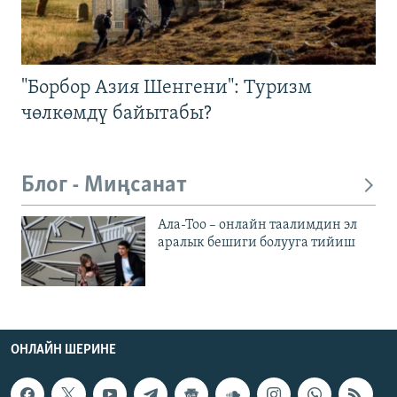
"Борбор Азия Шенгени": Туризм
чөлкөмдү байытабы?
Блог - Миңсанат
Ала-Тоо – онлайн таалимдин эл
аралык бешиги болууга тийиш
ОНЛАЙН ШЕРИНЕ