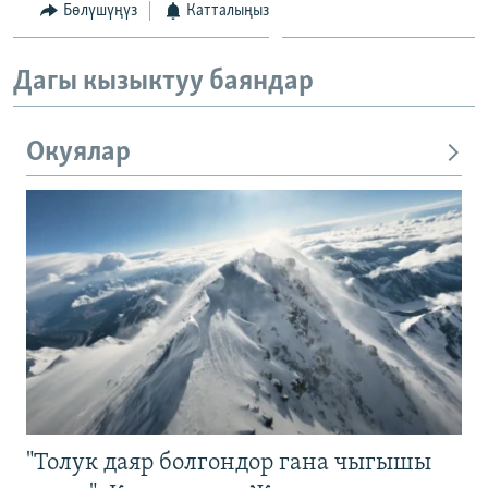
Бөлүшүңүз
Катталыңыз
Дагы кызыктуу баяндар
Окуялар
"Толук даяр болгондор гана чыгышы