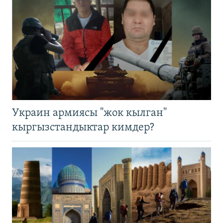
Украин армиясы "жок кылган"
кыргызстандыктар кимдер?