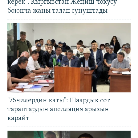
керек". Кыргызстан Жеңиш чокусу
боюнча жаңы талап сунуштады
"75чилердин каты": Шаардык сот
тараптардын апелляция арызын
карайт