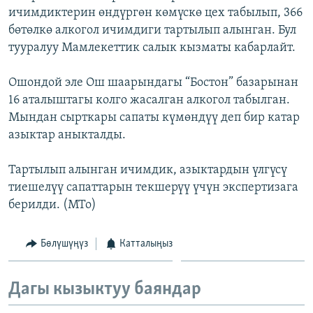
ичимдиктерин өндүргөн көмүскө цех табылып, 366
ОНЛАЙН ШЕРИНЕ
ЭЖЕ-СИҢДИЛЕР
бөтөлкө алкогол ичимдиги тартылып алынган. Бул
АЗАТТЫК+
тууралуу Мамлекеттик салык кызматы кабарлайт.
ЫҢГАЙСЫЗ СУРООЛОР
Ошондой эле Ош шаарындагы “Бостон” базарынан
16 аталыштагы колго жасалган алкогол табылган.
ЭЕ/АРнун бардык сайттары
Мындан сырткары сапаты күмөндүү деп бир катар
азыктар аныкталды.
Тартылып алынган ичимдик, азыктардын үлгүсү
тиешелүү сапаттарын текшерүү үчүн экспертизага
берилди. (МТо)
Бөлүшүңүз
Катталыңыз
Дагы кызыктуу баяндар