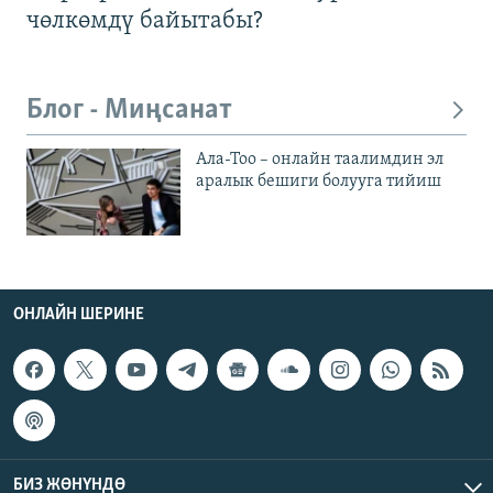
чөлкөмдү байытабы?
Блог - Миңсанат
Ала-Тоо – онлайн таалимдин эл
аралык бешиги болууга тийиш
ОНЛАЙН ШЕРИНЕ
БИЗ ЖӨНҮНДӨ