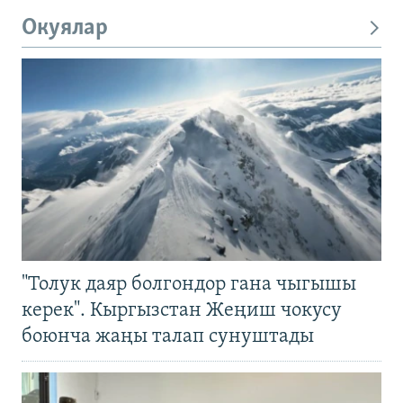
Окуялар
"Толук даяр болгондор гана чыгышы
керек". Кыргызстан Жеңиш чокусу
боюнча жаңы талап сунуштады