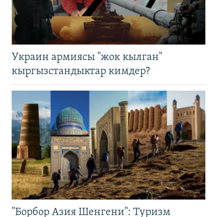
Украин армиясы "жок кылган"
кыргызстандыктар кимдер?
"Борбор Азия Шенгени": Туризм