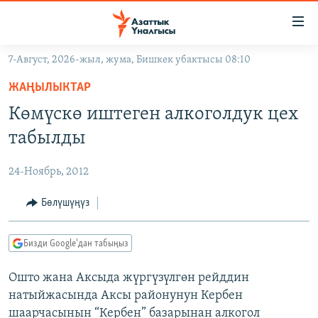
Линктер
Мазмунга
өтүңүз
7-Август, 2026-жыл, жума, Бишкек убактысы 08:10
Навигацияга
ЖАҢЫЛЫКТАР
өтүңүз
ЖАҢЫЛЫКТАР
КЫРГЫЗСТАН
Издөөгө
Көмүскө иштеген алкоголдук цех
салыңыз
ДҮЙНӨ
КЫРГЫЗСТАН
табылды
УКРАИНА
САЯСАТ
ДҮЙНӨ
24-Ноябрь, 2012
АТАЙЫН ИЛИКТӨӨ
ЭКОНОМИКА
БОРБОР АЗИЯ
ТВ ПРОГРАММАЛАР
Бөлүшүңүз
МАДАНИЯТ
ПОДКАСТ
БҮГҮН АЗАТТЫКТА
Бизди Google'дан табыңыз
ӨЗГӨЧӨ ПИКИР
ЭКСПЕРТТЕР ТАЛДАЙТ
Ошто жана Аксыда жүргүзүлгөн рейддин
БИЗ ЖАНА ДҮЙНӨ
Русский
натыйжасында Аксы районунун Кербен
ДАНИСТЕ
шаарчасынын “Кербен” базарынан алкогол