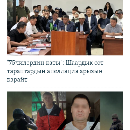
"75чилердин каты": Шаардык сот
тараптардын апелляция арызын
карайт