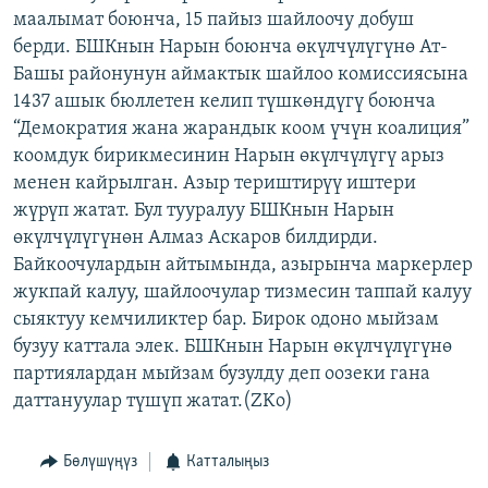
маалымат боюнча, 15 пайыз шайлоочу добуш
ОНЛАЙН ШЕРИНЕ
ЭЖЕ-СИҢДИЛЕР
берди. БШКнын Нарын боюнча өкүлчүлүгүнө Ат-
АЗАТТЫК+
Башы районунун аймактык шайлоо комиссиясына
ЫҢГАЙСЫЗ СУРООЛОР
1437 ашык бюллетен келип түшкөндүгү боюнча
“Демократия жана жарандык коом үчүн коалиция”
коомдук бирикмесинин Нарын өкүлчүлүгү арыз
ЭЕ/АРнун бардык сайттары
менен кайрылган. Азыр териштирүү иштери
жүрүп жатат. Бул тууралуу БШКнын Нарын
өкүлчүлүгүнөн Алмаз Аскаров билдирди.
Байкоочулардын айтымында, азырынча маркерлер
жукпай калуу, шайлоочулар тизмесин таппай калуу
сыяктуу кемчиликтер бар. Бирок одоно мыйзам
бузуу каттала элек. БШКнын Нарын өкүлчүлүгүнө
партиялардан мыйзам бузулду деп оозеки гана
даттануулар түшүп жатат.(ZKo)
Бөлүшүңүз
Катталыңыз