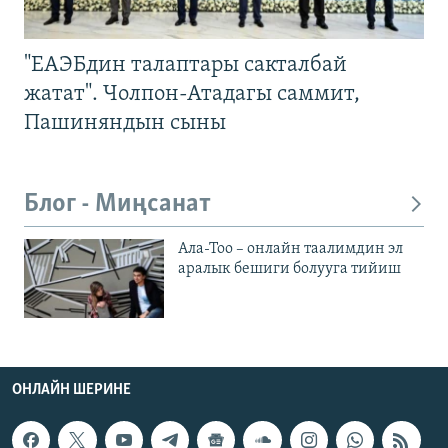
"ЕАЭБдин талаптары сакталбай
жатат". Чолпон-Атадагы саммит,
Пашиняндын сыны
Блог - Миңсанат
Ала-Тоо – онлайн таалимдин эл
аралык бешиги болууга тийиш
ОНЛАЙН ШЕРИНЕ