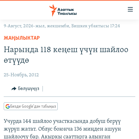
Линктер
Мазмунга
өтүңүз
9-Август, 2026-жыл, жекшемби, Бишкек убактысы 17:24
Навигацияга
ЖАҢЫЛЫКТАР
өтүңүз
ЖАҢЫЛЫКТАР
КЫРГЫЗСТАН
Издөөгө
Нарында 118 кеңеш үчүн шайлоо
салыңыз
ДҮЙНӨ
КЫРГЫЗСТАН
өтүүдө
УКРАИНА
САЯСАТ
ДҮЙНӨ
25-Ноябрь, 2012
АТАЙЫН ИЛИКТӨӨ
ЭКОНОМИКА
БОРБОР АЗИЯ
ТВ ПРОГРАММАЛАР
Бөлүшүңүз
МАДАНИЯТ
ПОДКАСТ
БҮГҮН АЗАТТЫКТА
Бизди Google'дан табыңыз
ӨЗГӨЧӨ ПИКИР
ЭКСПЕРТТЕР ТАЛДАЙТ
Учурда 144 шайлоо участкасында добуш берүү
БИЗ ЖАНА ДҮЙНӨ
Русский
жүрүп жатат. Облус боюнча 136 миңден ашуун
ДАНИСТЕ
шайлоочу бар. Акыркы сааттарга алынган