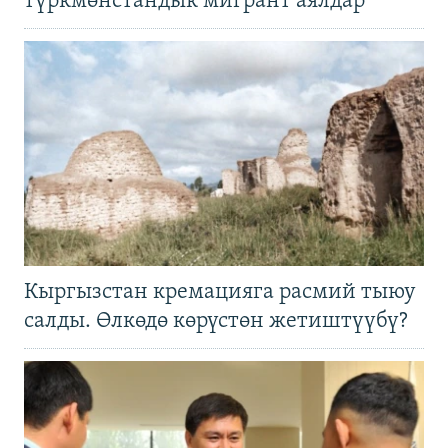
түркмөнстандык мигрант аялдар
Кыргызстан кремацияга расмий тыюу
салды. Өлкөдө көрүстөн жетиштүүбү?