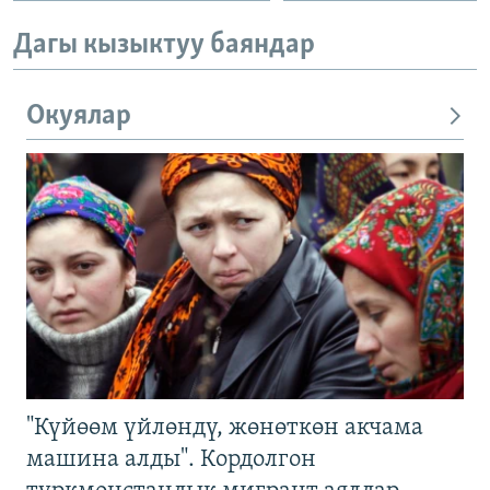
Дагы кызыктуу баяндар
Окуялар
"Күйөөм үйлөндү, жөнөткөн акчама
машина алды". Кордолгон