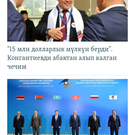
"15 млн долларлык мүлкүн берди".
Конгантиевди абактан алып калган
чечим