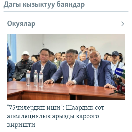
Дагы кызыктуу баяндар
Окуялар
"75чилердин иши": Шаардык сот
апелляциялык арызды кароого
киришти