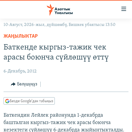
Линктер
Мазмунга
өтүңүз
10-Август, 2026-жыл, дүйшөмбү, Бишкек убактысы 13:50
Навигацияга
ЖАҢЫЛЫКТАР
өтүңүз
ЖАҢЫЛЫКТАР
КЫРГЫЗСТАН
Издөөгө
Баткенде кыргыз-тажик чек
салыңыз
ДҮЙНӨ
КЫРГЫЗСТАН
арасы боюнча сүйлөшүү өттү
УКРАИНА
САЯСАТ
ДҮЙНӨ
6-Декабрь, 2012
АТАЙЫН ИЛИКТӨӨ
ЭКОНОМИКА
БОРБОР АЗИЯ
ТВ ПРОГРАММАЛАР
Бөлүшүңүз
МАДАНИЯТ
ПОДКАСТ
БҮГҮН АЗАТТЫКТА
Бизди Google'дан табыңыз
ӨЗГӨЧӨ ПИКИР
ЭКСПЕРТТЕР ТАЛДАЙТ
Баткендин Лейлек районунда 1-декабрда
БИЗ ЖАНА ДҮЙНӨ
Русский
башталган кыргыз-тажик чек арасы боюнча
ДАНИСТЕ
кезектеги сүйлөшүү 6-декабрда жыйынтыкталды.