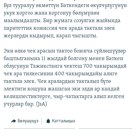
Бул тууралуу өкмөттүн Баткендеги өкүлчүлүгүнүн
ОНЛАЙН ШЕРИНЕ
ЭЖЕ-СИҢДИЛЕР
укук коргоо жана коргонуу бөлүмүнөн
АЗАТТЫК+
маалымдашты. Бир жумага созулган жыйында
ЫҢГАЙСЫЗ СУРООЛОР
паритеттик комиссия чек арада тактала элек
жерлерди кыдырып, карап чыгышты.
ЭЕ/АРнун бардык сайттары
Эки өлкө чек арасын тактоо боюнча сүйлөшүүлөр
башталганына 11 жылдай болгону менен Баткен
облусунун Тажикстанга чектеш 700 чакырымдай
чек ара тилкесинин 400 чакырымдайы алиге
тактала элек. Чек аралардын такталып бүтө
электиги кошуна жашаган эки элди ар кандай
келишпестиктерге, чыр-чатактарга алып келген
учурлар бар. (JsA)
Бөлүшүңүз
Катталыңыз