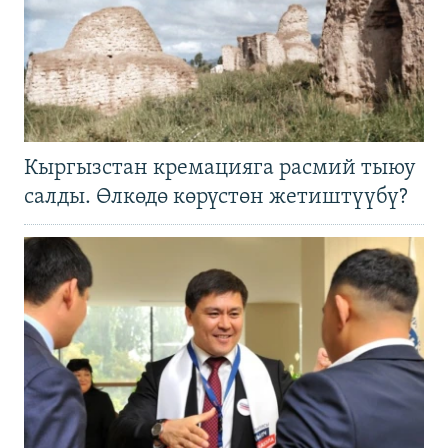
Кыргызстан кремацияга расмий тыюу
салды. Өлкөдө көрүстөн жетиштүүбү?