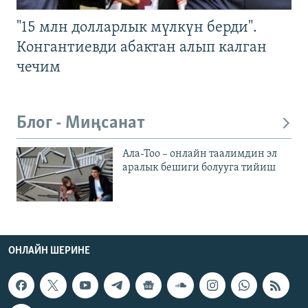
"15 млн долларлык мүлкүн берди".
Конгантиевди абактан алып калган
чечим
Блог - Миңсанат
Ала-Тоо – онлайн таалимдин эл
аралык бешиги болууга тийиш
ОНЛАЙН ШЕРИНЕ