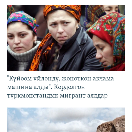
"Күйөөм үйлөндү, жөнөткөн акчама
машина алды". Кордолгон
түркмөнстандык мигрант аялдар