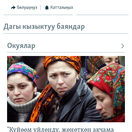
Бөлүшүңүз
Катталыңыз
Дагы кызыктуу баяндар
Окуялар
"Күйөөм үйлөндү, жөнөткөн акчама