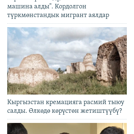
машина алды". Кордолгон
түркмөнстандык мигрант аялдар
Кыргызстан кремацияга расмий тыюу
салды. Өлкөдө көрүстөн жетиштүүбү?