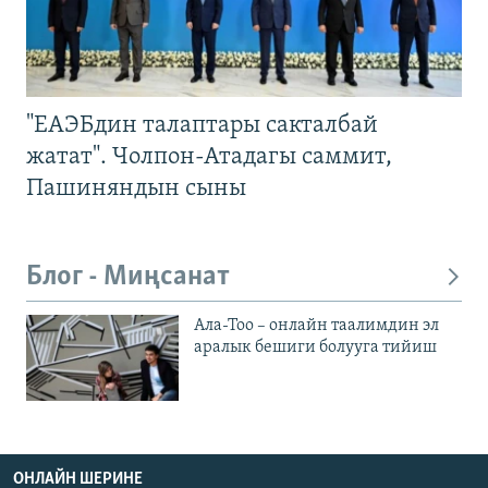
"ЕАЭБдин талаптары сакталбай
жатат". Чолпон-Атадагы саммит,
Пашиняндын сыны
Блог - Миңсанат
Ала-Тоо – онлайн таалимдин эл
аралык бешиги болууга тийиш
ОНЛАЙН ШЕРИНЕ