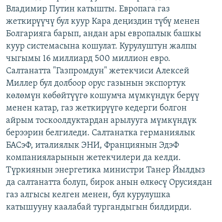
Владимир Путин катышты. Европага газ
ОНЛАЙН ШЕРИНЕ
ЭЖЕ-СИҢДИЛЕР
жеткирүүчү бул куур Кара деңиздин түбү менен
АЗАТТЫК+
Болгарияга барып, андан ары европалык башкы
ЫҢГАЙСЫЗ СУРООЛОР
куур системасына кошулат. Курулуштун жалпы
чыгымы 16 миллиард 500 миллион евро.
Салтанатта "Газпромдун" жетекчиси Алексей
ЭЕ/АРнун бардык сайттары
Миллер бул долбоор орус газынын экспортук
көлөмүн көбөйтүүгө кошумча мүмкүндүк берүү
менен катар, газ жеткирүүгө кедерги болгон
айрым тоскоолдуктардан арылууга мүмкүндүк
берээрин белгиледи. Салтанатка германиялык
БАСэФ, италиялык ЭНИ, Франциянын ЭдэФ
компанияларынын жетекчилери да келди.
Түркиянын энергетика министри Танер Йылдыз
да салтанатта болуп, бирок анын өлкөсү Орусиядан
газ алгысы келген менен, бул курулушка
катышууну каалабай тургандыгын билдирди.