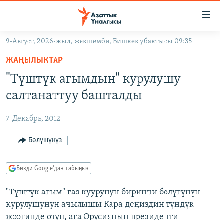
Линктер
Мазмунга
өтүңүз
9-Август, 2026-жыл, жекшемби, Бишкек убактысы 09:35
Навигацияга
ЖАҢЫЛЫКТАР
өтүңүз
ЖАҢЫЛЫКТАР
КЫРГЫЗСТАН
Издөөгө
"Түштүк агымдын" курулушу
салыңыз
ДҮЙНӨ
КЫРГЫЗСТАН
салтанаттуу башталды
УКРАИНА
САЯСАТ
ДҮЙНӨ
7-Декабрь, 2012
АТАЙЫН ИЛИКТӨӨ
ЭКОНОМИКА
БОРБОР АЗИЯ
ТВ ПРОГРАММАЛАР
Бөлүшүңүз
МАДАНИЯТ
ПОДКАСТ
БҮГҮН АЗАТТЫКТА
Бизди Google'дан табыңыз
ӨЗГӨЧӨ ПИКИР
ЭКСПЕРТТЕР ТАЛДАЙТ
"Түштүк агым" газ куурунун биринчи бөлүгүнүн
БИЗ ЖАНА ДҮЙНӨ
Русский
курулушунун ачылышы Кара деңиздин түндүк
ДАНИСТЕ
жээгинде өтүп, ага Орусиянын президенти