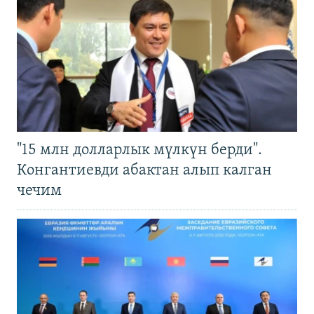
"15 млн долларлык мүлкүн берди".
Конгантиевди абактан алып калган
чечим