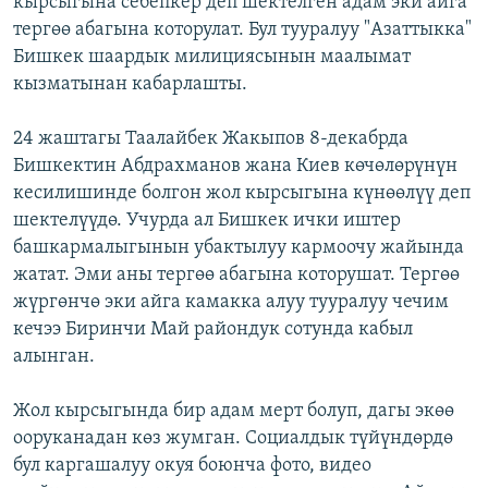
кырсыгына себепкер деп шектелген адам эки айга
ОНЛАЙН ШЕРИНЕ
ЭЖЕ-СИҢДИЛЕР
тергөө абагына которулат. Бул тууралуу "Азаттыкка"
Бишкек шаардык милициясынын маалымат
АЗАТТЫК+
кызматынан кабарлашты.
ЫҢГАЙСЫЗ СУРООЛОР
24 жаштагы Таалайбек Жакыпов 8-декабрда
Бишкектин Абдрахманов жана Киев көчөлөрүнүн
ЭЕ/АРнун бардык сайттары
кесилишинде болгон жол кырсыгына күнөөлүү деп
шектелүүдө. Учурда ал Бишкек ички иштер
башкармалыгынын убактылуу кармоочу жайында
жатат. Эми аны тергөө абагына которушат. Тергөө
жүргөнчө эки айга камакка алуу тууралуу чечим
кечээ Биринчи Май райондук сотунда кабыл
алынган.
Жол кырсыгында бир адам мерт болуп, дагы экөө
ооруканадан көз жумган. Социалдык түйүндөрдө
бул каргашалуу окуя боюнча фото, видео