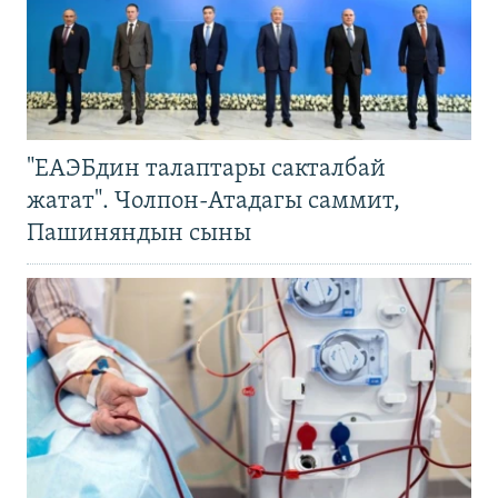
"ЕАЭБдин талаптары сакталбай
жатат". Чолпон-Атадагы саммит,
Пашиняндын сыны