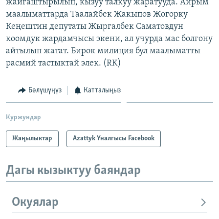
жайгаштырылып, кызуу талкуу жаратууда. Айрым
маалыматтарда Таалайбек Жакыпов Жогорку
Кеңештин депутаты Жыргалбек Саматовдун
коомдук жардамчысы экени, ал учурда мас болгону
айтылып жатат. Бирок милиция бул маалыматты
расмий тастыктай элек. (RK)
Бөлүшүңүз
Катталыңыз
Куржундар
Жаңылыктар
Azattyk Үналгысы Facebook
Дагы кызыктуу баяндар
Окуялар