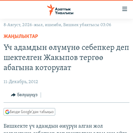
Линктер
Мазмунга
өтүңүз
8-Август, 2026-жыл, ишемби, Бишкек убактысы 03:06
Навигацияга
ЖАҢЫЛЫКТАР
өтүңүз
ЖАҢЫЛЫКТАР
КЫРГЫЗСТАН
Издөөгө
Үч адамдын өлүмүнө себепкер деп
салыңыз
ДҮЙНӨ
КЫРГЫЗСТАН
шектелген Жакыпов тергөө
УКРАИНА
САЯСАТ
ДҮЙНӨ
абагына которулат
АТАЙЫН ИЛИКТӨӨ
ЭКОНОМИКА
БОРБОР АЗИЯ
11-Декабрь, 2012
ТВ ПРОГРАММАЛАР
МАДАНИЯТ
Бөлүшүңүз
ПОДКАСТ
БҮГҮН АЗАТТЫКТА
ӨЗГӨЧӨ ПИКИР
ЭКСПЕРТТЕР ТАЛДАЙТ
Бизди Google'дан табыңыз
БИЗ ЖАНА ДҮЙНӨ
Русский
Бишкекте үч адамдын өмүрүн алган жол
ДАНИСТЕ