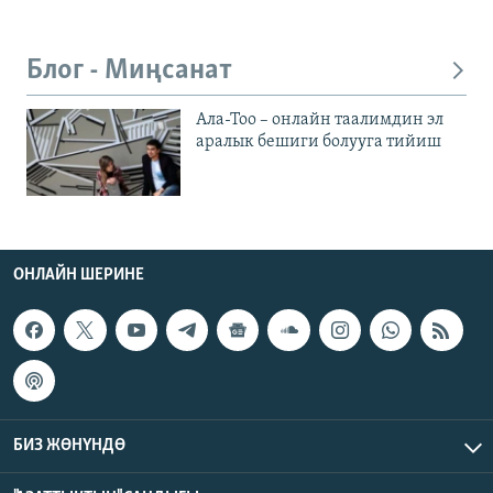
Блог - Миңсанат
Ала-Тоо – онлайн таалимдин эл
аралык бешиги болууга тийиш
ОНЛАЙН ШЕРИНЕ
БИЗ ЖӨНҮНДӨ