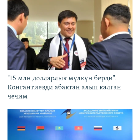
"15 млн долларлык мүлкүн берди".
Конгантиевди абактан алып калган
чечим