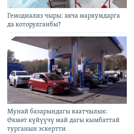
Гемодиализ чыры: акча маркумдарга
да которулганбы?
Мунай базарындагы каатчылык:
Өкмөт күйүүчү май дагы кымбаттай
турганын эскертти