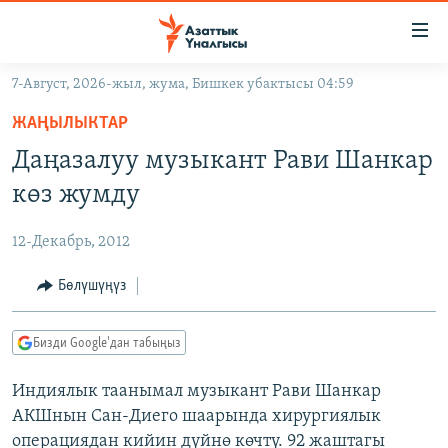
Линктер
Мазмунга
өтүңүз
7-Август, 2026-жыл, жума, Бишкек убактысы 04:59
Навигацияга
ЖАҢЫЛЫКТАР
өтүңүз
ЖАҢЫЛЫКТАР
КЫРГЫЗСТАН
Издөөгө
Даңазалуу музыкант Рави Шанкар
салыңыз
ДҮЙНӨ
КЫРГЫЗСТАН
көз жумду
УКРАИНА
САЯСАТ
ДҮЙНӨ
12-Декабрь, 2012
АТАЙЫН ИЛИКТӨӨ
ЭКОНОМИКА
БОРБОР АЗИЯ
ТВ ПРОГРАММАЛАР
Бөлүшүңүз
МАДАНИЯТ
ПОДКАСТ
БҮГҮН АЗАТТЫКТА
Бизди Google'дан табыңыз
ӨЗГӨЧӨ ПИКИР
ЭКСПЕРТТЕР ТАЛДАЙТ
Индиялык таанымал музыкант Рави Шанкар
БИЗ ЖАНА ДҮЙНӨ
Русский
АКШнын Сан-Диего шаарында хирургиялык
ДАНИСТЕ
операциядан кийин дүйнө көчтү. 92 жаштагы