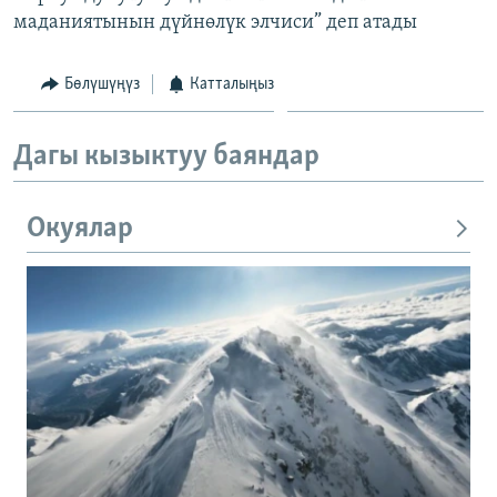
маданиятынын дүйнөлүк элчиси” деп атады
Бөлүшүңүз
Катталыңыз
Дагы кызыктуу баяндар
Окуялар