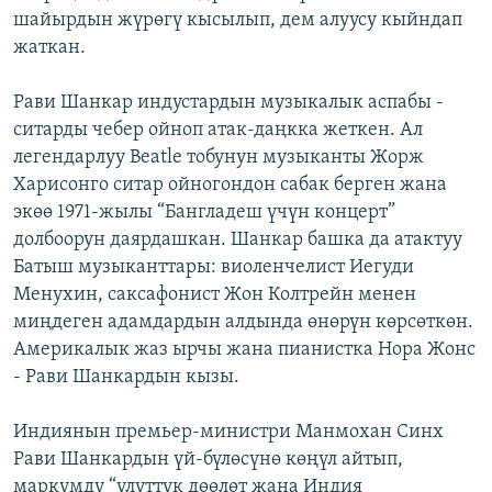
шайырдын жүрөгү кысылып, дем алуусу кыйндап
ОНЛАЙН ШЕРИНЕ
ЭЖЕ-СИҢДИЛЕР
жаткан.
АЗАТТЫК+
ЫҢГАЙСЫЗ СУРООЛОР
Рави Шанкар индустардын музыкалык аспабы -
ситарды чебер ойноп атак-даңкка жеткен. Ал
легендарлуу Beatle тобунун музыканты Жорж
ЭЕ/АРнун бардык сайттары
Харисонго ситар ойногондон сабак берген жана
экөө 1971-жылы “Бангладеш үчүн концерт”
долбоорун даярдашкан. Шанкар башка да атактуу
Батыш музыканттары: виоленчелист Иегуди
Менухин, саксафонист Жон Колтрейн менен
миңдеген адамдардын алдында өнөрүн көрсөткөн.
Америкалык жаз ырчы жана пианистка Нора Жонс
- Рави Шанкардын кызы.
Индиянын премьер-министри Манмохан Синх
Рави Шанкардын үй-бүлөсүнө көңүл айтып,
маркумду “улуттук дөөлөт жана Индия