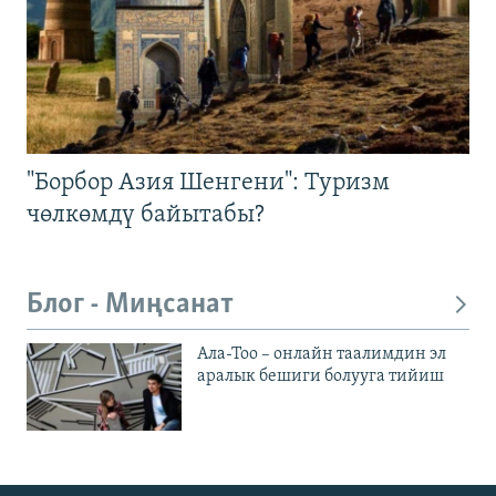
"Борбор Азия Шенгени": Туризм
чөлкөмдү байытабы?
Блог - Миңсанат
Ала-Тоо – онлайн таалимдин эл
аралык бешиги болууга тийиш