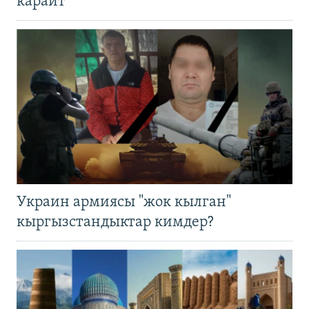
карайт
Украин армиясы "жок кылган"
кыргызстандыктар кимдер?