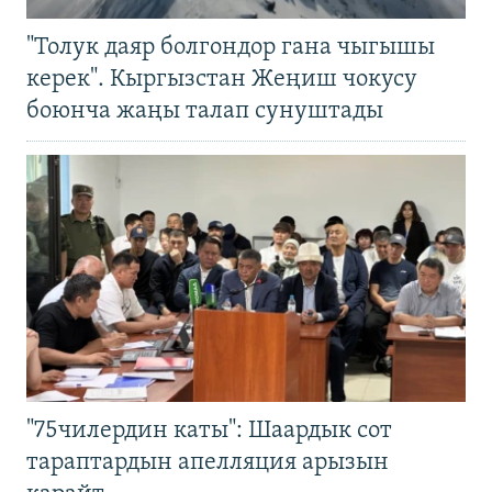
"Толук даяр болгондор гана чыгышы
керек". Кыргызстан Жеңиш чокусу
боюнча жаңы талап сунуштады
"75чилердин каты": Шаардык сот
тараптардын апелляция арызын