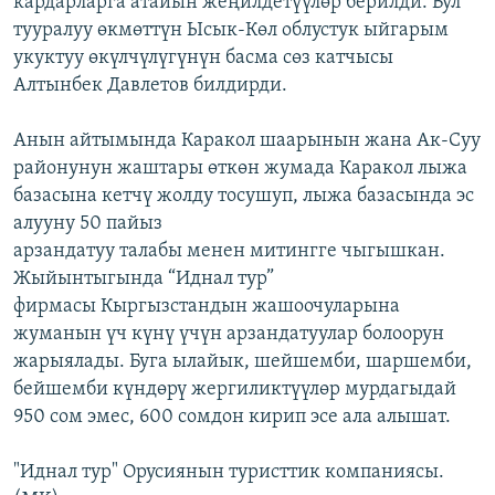
кардарларга атайын жеңилдетүүлөр берилди. Бул
ОНЛАЙН ШЕРИНЕ
ЭЖЕ-СИҢДИЛЕР
тууралуу өкмөттүн Ысык-Көл облустук ыйгарым
укуктуу өкүлчүлүгүнүн басма сөз катчысы
АЗАТТЫК+
Алтынбек Давлетов билдирди.
ЫҢГАЙСЫЗ СУРООЛОР
Анын айтымында Каракол шаарынын жана Ак-Суу
районунун жаштары өткөн жумада Каракол лыжа
ЭЕ/АРнун бардык сайттары
базасына кетчү жолду тосушуп, лыжа базасында эс
алууну 50 пайыз
арзандатуу талабы менен митингге чыгышкан.
Жыйынтыгында “Иднал тур”
фирмасы Кыргызстандын жашоочуларына
жуманын үч күнү үчүн арзандатуулар болоорун
жарыялады. Буга ылайык, шейшемби, шаршемби,
бейшемби күндөрү жергиликтүүлөр мурдагыдай
950 сом эмес, 600 сомдон кирип эсе ала алышат.
"Иднал тур" Орусиянын туристтик компаниясы.