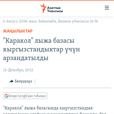
Линктер
Мазмунга
өтүңүз
6-Август, 2026-жыл, бейшемби, Бишкек убактысы 16:36
Навигацияга
ЖАҢЫЛЫКТАР
өтүңүз
ЖАҢЫЛЫКТАР
КЫРГЫЗСТАН
Издөөгө
"Каракол" лыжа базасы
салыңыз
ДҮЙНӨ
КЫРГЫЗСТАН
кыргызстандыктар үчүн
УКРАИНА
САЯСАТ
ДҮЙНӨ
арзандатылды
АТАЙЫН ИЛИКТӨӨ
ЭКОНОМИКА
БОРБОР АЗИЯ
15-Декабрь, 2012
ТВ ПРОГРАММАЛАР
МАДАНИЯТ
Бөлүшүңүз
ПОДКАСТ
БҮГҮН АЗАТТЫКТА
ӨЗГӨЧӨ ПИКИР
ЭКСПЕРТТЕР ТАЛДАЙТ
Бизди Google'дан табыңыз
БИЗ ЖАНА ДҮЙНӨ
Русский
"Каракол" лыжа базасында кыргызстандык
ДАНИСТЕ