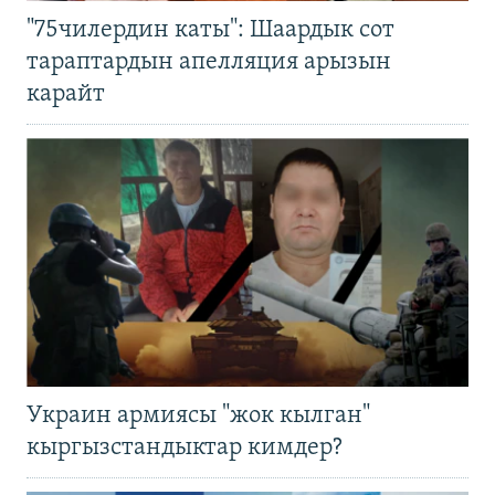
"75чилердин каты": Шаардык сот
тараптардын апелляция арызын
карайт
Украин армиясы "жок кылган"
кыргызстандыктар кимдер?