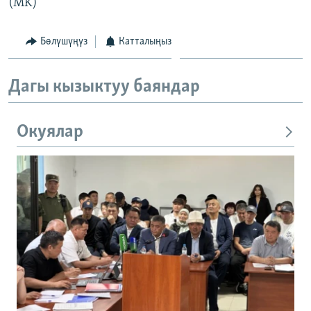
(MK)
Бөлүшүңүз
Катталыңыз
Дагы кызыктуу баяндар
Окуялар