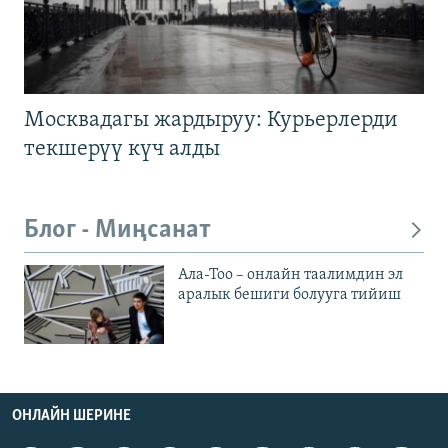
Москвадагы жардыруу: Курьерлерди
текшерүү күч алды
Блог - Миңсанат
Ала-Тоо – онлайн таалимдин эл
аралык бешиги болууга тийиш
ОНЛАЙН ШЕРИНЕ