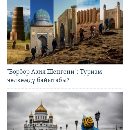
"Борбор Азия Шенгени": Туризм
чөлкөмдү байытабы?