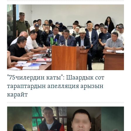
"75чилердин каты": Шаардык сот
тараптардын апелляция арызын
карайт