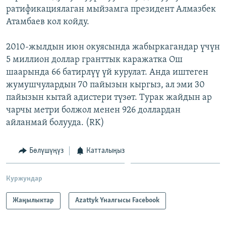
ратификациялаган мыйзамга президент Алмазбек
ОНЛАЙН ШЕРИНЕ
ЭЖЕ-СИҢДИЛЕР
Атамбаев кол койду.
АЗАТТЫК+
ЫҢГАЙСЫЗ СУРООЛОР
2010-жылдын июн окуясында жабыркагандар үчүн
5 миллион доллар гранттык каражатка Ош
шаарында 66 батирлүү үй курулат. Анда иштеген
ЭЕ/АРнун бардык сайттары
жумушчулардын 70 пайызын кыргыз, ал эми 30
пайызын кытай адистери түзөт. Турак жайдын ар
чарчы метри болжол менен 926 доллардан
айланмай болууда. (RK)
Бөлүшүңүз
Катталыңыз
Куржундар
Жаңылыктар
Azattyk Үналгысы Facebook