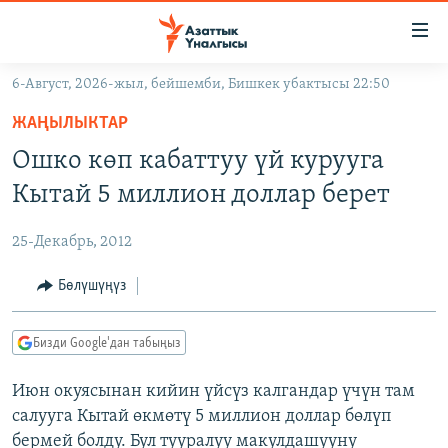
Линктер
Мазмунга
өтүңүз
6-Август, 2026-жыл, бейшемби, Бишкек убактысы 22:50
Навигацияга
ЖАҢЫЛЫКТАР
өтүңүз
ЖАҢЫЛЫКТАР
КЫРГЫЗСТАН
Издөөгө
Ошко көп кабаттуу үй курууга
салыңыз
ДҮЙНӨ
КЫРГЫЗСТАН
Кытай 5 миллион доллар берет
УКРАИНА
САЯСАТ
ДҮЙНӨ
25-Декабрь, 2012
АТАЙЫН ИЛИКТӨӨ
ЭКОНОМИКА
БОРБОР АЗИЯ
ТВ ПРОГРАММАЛАР
Бөлүшүңүз
МАДАНИЯТ
ПОДКАСТ
БҮГҮН АЗАТТЫКТА
Бизди Google'дан табыңыз
ӨЗГӨЧӨ ПИКИР
ЭКСПЕРТТЕР ТАЛДАЙТ
Июн окуясынан кийин үйсүз калгандар үчүн там
БИЗ ЖАНА ДҮЙНӨ
Русский
салууга Кытай өкмөтү 5 миллион доллар бөлүп
ДАНИСТЕ
бермей болду. Бул тууралуу макулдашууну