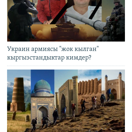
Украин армиясы "жок кылган"
кыргызстандыктар кимдер?