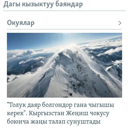
Дагы кызыктуу баяндар
Окуялар
"Толук даяр болгондор гана чыгышы
керек". Кыргызстан Жеңиш чокусу
боюнча жаңы талап сунуштады