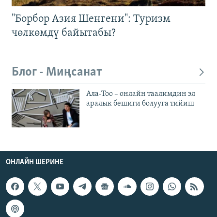
"Борбор Азия Шенгени": Туризм
чөлкөмдү байытабы?
Блог - Миңсанат
Ала-Тоо – онлайн таалимдин эл
аралык бешиги болууга тийиш
ОНЛАЙН ШЕРИНЕ