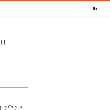
ун
рку Сотуна