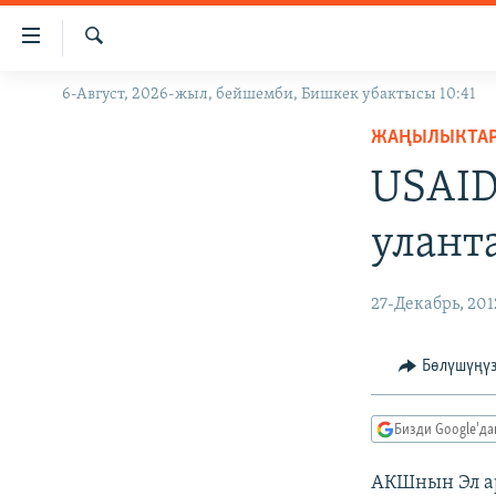
Линктер
Мазмунга
өтүңүз
Издөө
6-Август, 2026-жыл, бейшемби, Бишкек убактысы 10:41
ЖАҢЫЛЫКТАР
Навигацияга
өтүңүз
ЖАҢЫЛЫКТА
КЫРГЫЗСТАН
Издөөгө
USAID
ДҮЙНӨ
КЫРГЫЗСТАН
салыңыз
УКРАИНА
САЯСАТ
ДҮЙНӨ
улант
АТАЙЫН ИЛИКТӨӨ
ЭКОНОМИКА
БОРБОР АЗИЯ
ТВ ПРОГРАММАЛАР
МАДАНИЯТ
27-Декабрь, 201
ПОДКАСТ
БҮГҮН АЗАТТЫКТА
Бөлүшүңү
ӨЗГӨЧӨ ПИКИР
ЭКСПЕРТТЕР ТАЛДАЙТ
БИЗ ЖАНА ДҮЙНӨ
Бизди Google'д
ДАНИСТЕ
АКШнын Эл ар