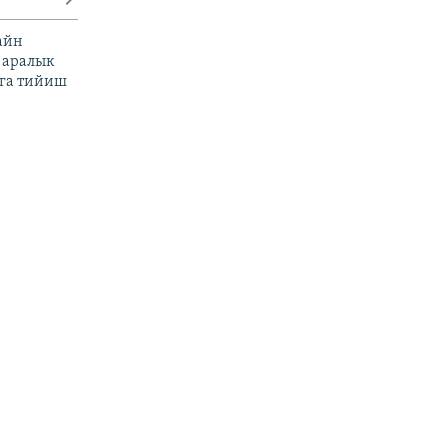
айн
 аралык
га тийиш