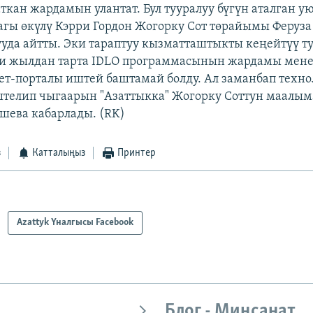
аткан жардамын улантат. Бул тууралуу бүгүн аталган 
гы өкүлү Кэрри Гордон Жогорку Сот төрайымы Феруз
уда айтты. Эки тараптуу кызматташтыкты кеңейтүү ту
ки жылдан тарта IDLO программасынын жардамы мене
т-порталы иштей баштамай болду. Ал заманбап техн
телип чыгаарын "Азаттыкка" Жогорку Соттун маалым
шева кабарлады. (RK)
з
Катталыңыз
Принтер
Azattyk Үналгысы Facebook
Блог - Миңсанат