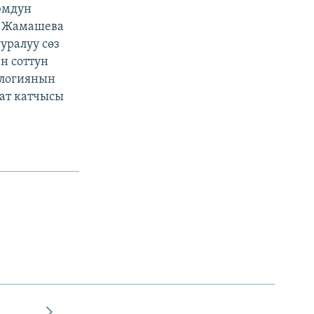
уюмдун
а Жамашева
уралуу сөз
н соттун
ологиянын
ат катчысы