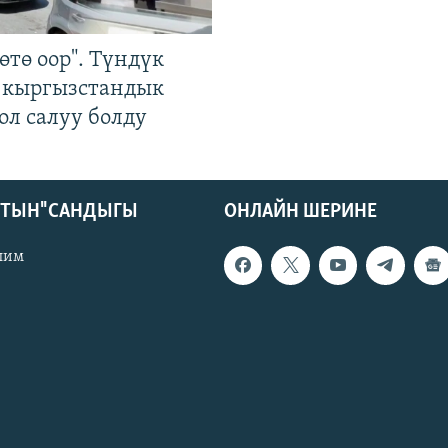
өтө оор". Түндүк
 кыргызстандык
ол салуу болду
КТЫН" САНДЫГЫ
ОНЛАЙН ШЕРИНЕ
лим