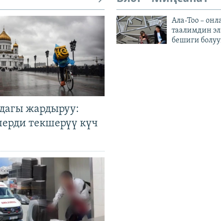
Ала-Тоо – онл
таалимдин эл
бешиги болуу
дагы жардыруу:
лерди текшерүү күч