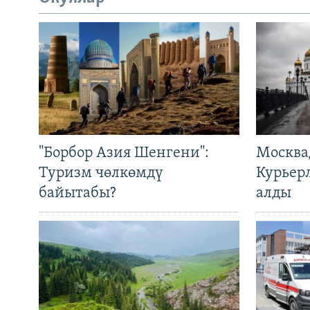
"Борбор Азия Шенгени":
Москва
Туризм чөлкөмдү
Курьер
байытабы?
алды