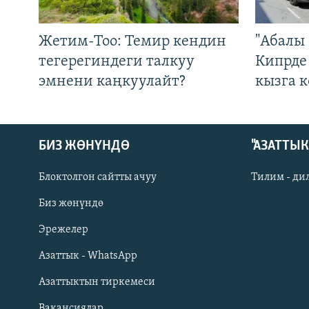
Жетим-Тоо: Темир кендин
"Абалы 
тегерегиндеги талкуу
Кипрде
эмнени каңкуулайт?
кызга к
БИЗ ЖӨНҮНДӨ
"АЗАТТЫ
Блоктолгон сайтты ачуу
Тилим - ди
Биз жөнүндө
Русский
Эрежелер
Азаттык - WhatsApp
ОНЛАЙН ШЕРИНЕ
Азаттыктын тиркемеси
Вакансиялар