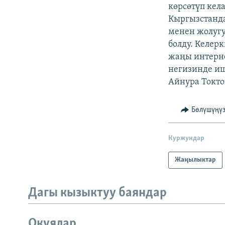
ЭЖЕ-СИҢДИЛЕР
көрсөтүп кел
Кыргызстанда
АЗАТТЫК+
менен жолугу
ЫҢГАЙСЫЗ СУРООЛОР
болду. Келер
жаңы интерне
негизинде иш
Айнура Токто
Бөлүшүңү
Куржундар
Жаңылыктар
Дагы кызыктуу баяндар
Окуялар