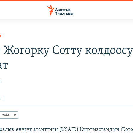
Р
 Жогорку Сотту колдоос
ат
2
з
ан табыңыз
алык өнүгүү агенттиги (USAID) Кыргызстандын Жого