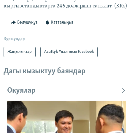
кыргызстандыктарга 246 доллардан сатылат. (KKs)
Бөлүшүңүз
Катталыңыз
Куржундар
Жаңылыктар
Azattyk Үналгысы Facebook
Дагы кызыктуу баяндар
Окуялар