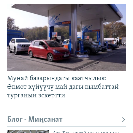
Мунай базарындагы каатчылык:
Өкмөт күйүүчү май дагы кымбаттай
турганын эскертти
Блог - Миңсанат
Ала-Тоо – онлайн таалимдин эл