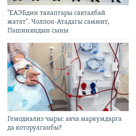
"ЕАЭБдин талаптары сакталбай
жатат". Чолпон-Атадагы саммит,
Пашиняндын сыны
Гемодиализ чыры: акча маркумдарга
да которулганбы?