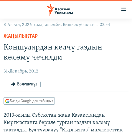
Линктер
Мазмунга
өтүңүз
8-Август, 2026-жыл, ишемби, Бишкек убактысы 03:54
Навигацияга
ЖАҢЫЛЫКТАР
өтүңүз
ЖАҢЫЛЫКТАР
КЫРГЫЗСТАН
Издөөгө
Коңшулардан келчү газдын
салыңыз
ДҮЙНӨ
КЫРГЫЗСТАН
көлөмү чечилди
УКРАИНА
САЯСАТ
ДҮЙНӨ
31-Декабрь, 2012
АТАЙЫН ИЛИКТӨӨ
ЭКОНОМИКА
БОРБОР АЗИЯ
ТВ ПРОГРАММАЛАР
Бөлүшүңүз
МАДАНИЯТ
ПОДКАСТ
БҮГҮН АЗАТТЫКТА
Бизди Google'дан табыңыз
ӨЗГӨЧӨ ПИКИР
ЭКСПЕРТТЕР ТАЛДАЙТ
2013-жылы Өзбекстан жана Казакстандан
БИЗ ЖАНА ДҮЙНӨ
Русский
Кыргызстанга бериле турган газдын көлөмү
ДАНИСТЕ
такталды. Бул тууралуу “Кыргызгаз” мамлекеттик