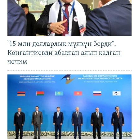
"15 млн долларлык мүлкүн берди".
Конгантиевди абактан алып калган
чечим