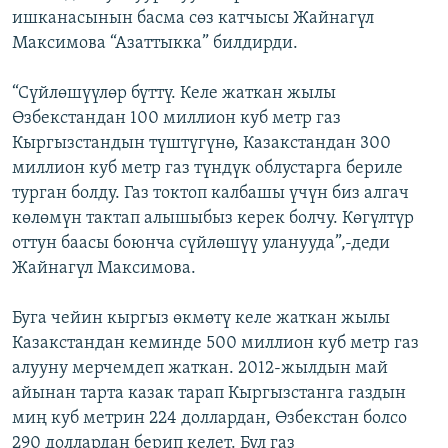
ишканасынын басма сөз катчысы Жайнагүл
ОНЛАЙН ШЕРИНЕ
ЭЖЕ-СИҢДИЛЕР
Максимова “Азаттыкка” билдирди.
АЗАТТЫК+
ЫҢГАЙСЫЗ СУРООЛОР
“Сүйлөшүүлөр бүттү. Келе жаткан жылы
Өзбекстандан 100 миллион куб метр газ
Кыргызстандын түштүгүнө, Казакстандан 300
ЭЕ/АРнун бардык сайттары
миллион куб метр газ түндүк облустарга бериле
турган болду. Газ токтоп калбашы үчүн биз алгач
көлөмүн тактап алышыбыз керек болчу. Көгүлтүр
оттун баасы боюнча сүйлөшүү уланууда”,-деди
Жайнагүл Максимова.
Буга чейин кыргыз өкмөтү келе жаткан жылы
Казакстандан кеминде 500 миллион куб метр газ
алууну мерчемдеп жаткан. 2012-жылдын май
айынан тарта казак тарап Кыргызстанга газдын
миң куб метрин 224 доллардан, Өзбекстан болсо
290 доллардан берип келет. Бул газ