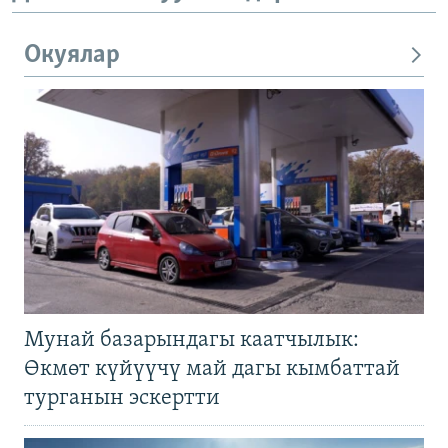
Окуялар
Мунай базарындагы каатчылык:
Өкмөт күйүүчү май дагы кымбаттай
турганын эскертти