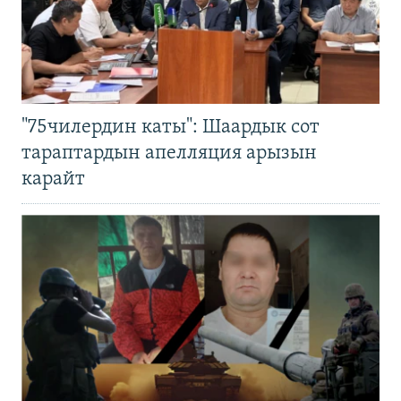
"75чилердин каты": Шаардык сот
тараптардын апелляция арызын
карайт