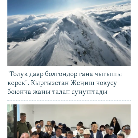
"Толук даяр болгондор гана чыгышы
керек". Кыргызстан Жеңиш чокусу
боюнча жаңы талап сунуштады