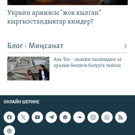
Украин армиясы "жок кылган"
кыргызстандыктар кимдер?
Блог - Миңсанат
Ала-Тоо – онлайн таалимдин эл
аралык бешиги болууга тийиш
ОНЛАЙН ШЕРИНЕ