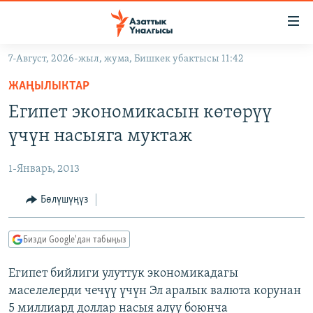
Линктер
Мазмунга
өтүңүз
7-Август, 2026-жыл, жума, Бишкек убактысы 11:42
Навигацияга
ЖАҢЫЛЫКТАР
өтүңүз
ЖАҢЫЛЫКТАР
КЫРГЫЗСТАН
Издөөгө
Египет экономикасын көтөрүү
салыңыз
ДҮЙНӨ
КЫРГЫЗСТАН
үчүн насыяга муктаж
УКРАИНА
САЯСАТ
ДҮЙНӨ
1-Январь, 2013
АТАЙЫН ИЛИКТӨӨ
ЭКОНОМИКА
БОРБОР АЗИЯ
ТВ ПРОГРАММАЛАР
Бөлүшүңүз
МАДАНИЯТ
ПОДКАСТ
БҮГҮН АЗАТТЫКТА
Бизди Google'дан табыңыз
ӨЗГӨЧӨ ПИКИР
ЭКСПЕРТТЕР ТАЛДАЙТ
Египет бийлиги улуттук экономикадагы
БИЗ ЖАНА ДҮЙНӨ
Русский
маселелерди чечүү үчүн Эл аралык валюта корунан
ДАНИСТЕ
5 миллиард доллар насыя алуу боюнча