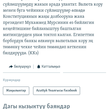
сүйлөшүүлөрдү жакын арада улантат. Валюта кору
ОНЛАЙН ШЕРИНЕ
ЭЖЕ-СИҢДИЛЕР
менен буга чейинки сүйлөшүүлөр өлкөдө
АЗАТТЫК+
Конституциянын жаңы долбооруна жана
ЫҢГАЙСЫЗ СУРООЛОР
президент Мухаммед Мурсинин өз бийлигин
кеңейтишине байланыштуу башталган
митингдерден улам токтоп калган. Египеттин
ЭЕ/АРнун бардык сайттары
борбордук банкы өлкөнүн валюталык кору эң
төмөнкү чекке чейин төмөндөп кеткенин
билдирүүдө. (KKs)
Бөлүшүңүз
Катталыңыз
Куржундар
Жаңылыктар
Azattyk Үналгысы Facebook
Дагы кызыктуу баяндар