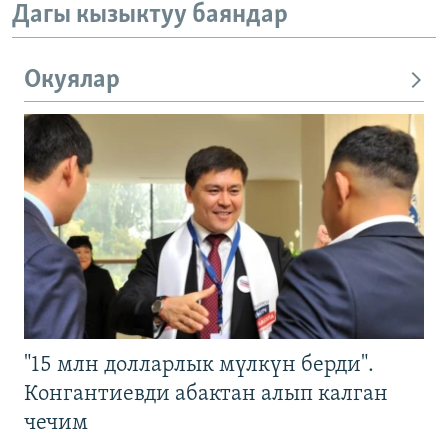
Дагы кызыктуу баяндар
Окуялар
"15 млн долларлык мүлкүн берди".
Конгантиевди абактан алып калган
чечим