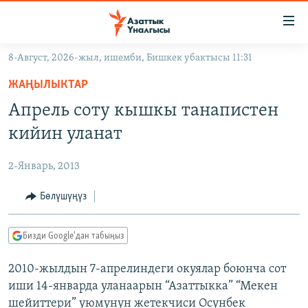
Линктер
Мазмунга
өтүңүз
8-Август, 2026-жыл, ишемби, Бишкек убактысы 11:31
Навигацияга
ЖАҢЫЛЫКТАР
өтүңүз
ЖАҢЫЛЫКТАР
КЫРГЫЗСТАН
Издөөгө
Апрель соту кышкы танапистен
салыңыз
ДҮЙНӨ
КЫРГЫЗСТАН
кийин уланат
УКРАИНА
САЯСАТ
ДҮЙНӨ
2-Январь, 2013
АТАЙЫН ИЛИКТӨӨ
ЭКОНОМИКА
БОРБОР АЗИЯ
ТВ ПРОГРАММАЛАР
Бөлүшүңүз
МАДАНИЯТ
ПОДКАСТ
БҮГҮН АЗАТТЫКТА
Бизди Google'дан табыңыз
ӨЗГӨЧӨ ПИКИР
ЭКСПЕРТТЕР ТАЛДАЙТ
2010-жылдын 7-апрелиндеги окуялар боюнча сот
БИЗ ЖАНА ДҮЙНӨ
Русский
иши 14-январда уланаарын “Азаттыкка” “Мекен
ДАНИСТЕ
шейиттери” уюмунун жетекчиси Осунбек