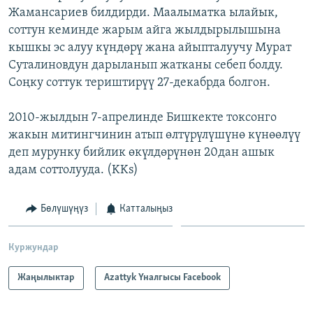
Жамансариев билдирди. Маалыматка ылайык,
ОНЛАЙН ШЕРИНЕ
ЭЖЕ-СИҢДИЛЕР
соттун кеминде жарым айга жылдырылышына
АЗАТТЫК+
кышкы эс алуу күндөрү жана айыпталуучу Мурат
ЫҢГАЙСЫЗ СУРООЛОР
Суталиновдун дарыланып жатканы себеп болду.
Соңку соттук териштирүү 27-декабрда болгон.
ЭЕ/АРнун бардык сайттары
2010-жылдын 7-апрелинде Бишкекте токсонго
жакын митингчинин атып өлтүрүлүшүнө күнөөлүү
деп мурунку бийлик өкүлдөрүнөн 20дан ашык
адам соттолууда. (KKs)
Бөлүшүңүз
Катталыңыз
Куржундар
Жаңылыктар
Azattyk Үналгысы Facebook