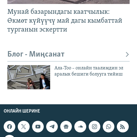
Мунай базарындагы каатчылык:
Өкмөт күйүүчү май дагы кымбаттай
турганын эскертти
Блог - Миңсанат
Ала-Тоо – онлайн таалимдин эл
аралык бешиги болууга тийиш
ОНЛАЙН ШЕРИНЕ