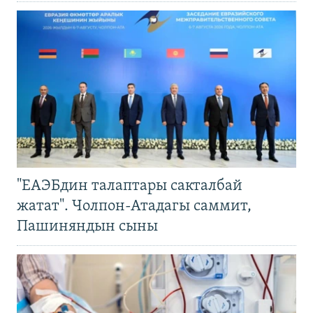
"ЕАЭБдин талаптары сакталбай
жатат". Чолпон-Атадагы саммит,
Пашиняндын сыны