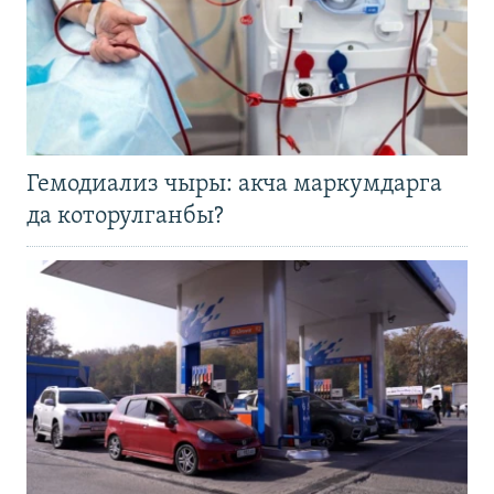
Гемодиализ чыры: акча маркумдарга
да которулганбы?