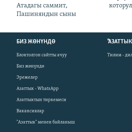
Атадагы саммит,
котору
Пашиняндын сыны
БИЗ ЖӨНҮНДӨ
"АЗАТТЫ
Блоктолгон сайтты ачуу
Тилим - ди
Биз жөнүндө
Русский
Эрежелер
Азаттык - WhatsApp
ОНЛАЙН ШЕРИНЕ
Азаттыктын тиркемеси
Вакансиялар
"Азаттык" менен байланыш
ЭЕ/АРнун бардык сайттары