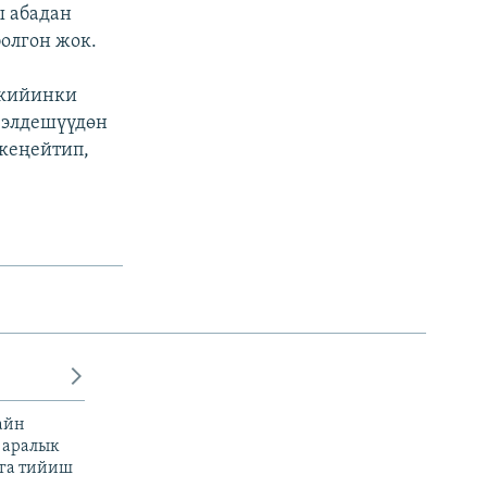
ы абадан
болгон жок.
 кийинки
н элдешүүдөн
 кеңейтип,
айн
 аралык
га тийиш