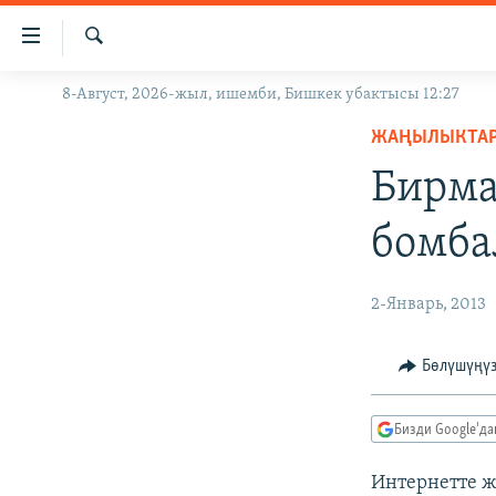
Линктер
Мазмунга
өтүңүз
Издөө
8-Август, 2026-жыл, ишемби, Бишкек убактысы 12:27
ЖАҢЫЛЫКТАР
Навигацияга
өтүңүз
ЖАҢЫЛЫКТА
КЫРГЫЗСТАН
Издөөгө
Бирма
ДҮЙНӨ
КЫРГЫЗСТАН
салыңыз
УКРАИНА
САЯСАТ
ДҮЙНӨ
бомба
АТАЙЫН ИЛИКТӨӨ
ЭКОНОМИКА
БОРБОР АЗИЯ
ТВ ПРОГРАММАЛАР
МАДАНИЯТ
2-Январь, 2013
ПОДКАСТ
БҮГҮН АЗАТТЫКТА
Бөлүшүңү
ӨЗГӨЧӨ ПИКИР
ЭКСПЕРТТЕР ТАЛДАЙТ
БИЗ ЖАНА ДҮЙНӨ
Бизди Google'д
ДАНИСТЕ
Интернетте ж