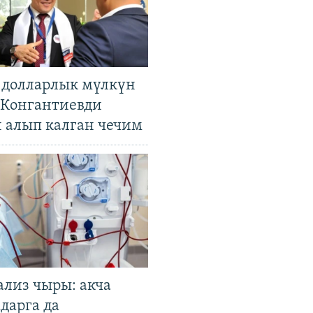
н долларлык мүлкүн
. Конгантиевди
н алып калган чечим
ализ чыры: акча
дарга да