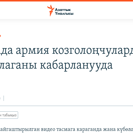
Р
да армия козголоңчулар
лаганы кабарланууда
з
ан табыңыз
айгаштырылган видео тасмага караганда жана күбөл