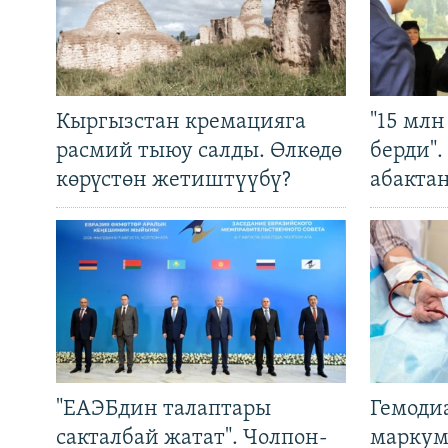
Кыргызстан кремацияга
"15 мл
расмий тыюу салды. Өлкөдө
берди"
көрүстөн жетиштүүбү?
абакта
"ЕАЭБдин талаптары
Гемоди
сакталбай жатат". Чолпон-
маркум