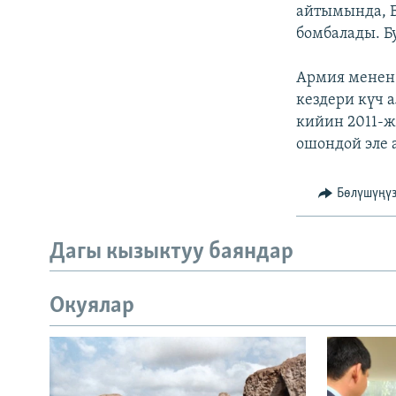
ЭЖЕ-СИҢДИЛЕР
айтымында, Б
бомбалады. Б
АЗАТТЫК+
ЫҢГАЙСЫЗ СУРООЛОР
Армия менен
кездери күч 
кийин 2011-ж
ошондой эле
Бөлүшүңү
Дагы кызыктуу баяндар
Окуялар