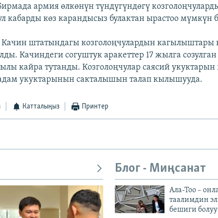
ирмада армия өлкөнүн түндүгүндөгү козголоңчулард
ул кабарды көз карандысыз булактан ырастоо мүмкүн 
 Качин штатындагы козголоңчулардын кагылыштары
алды. Качиндеги согуштук аракеттер 17 жылга созулга
ылы кайра тутанды. Козголоңчулар саясий укуктарын
 адам укуктарынын сакталышын талап кылышууда.
з
Катталыңыз
Принтер
Блог - Миңсанат
Ала-Тоо – онл
таалимдин эл
бешиги болуу