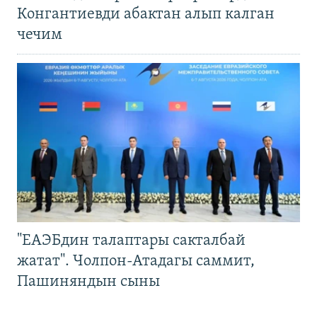
Конгантиевди абактан алып калган
чечим
"ЕАЭБдин талаптары сакталбай
жатат". Чолпон-Атадагы саммит,
Пашиняндын сыны