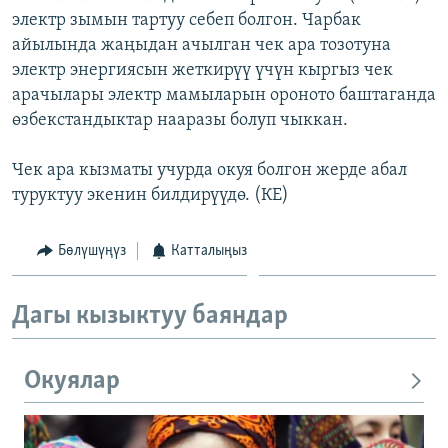
электр зымын тартуу себеп болгон. Чарбак
айылында жаңыдан ачылган чек ара тозотуна
электр энергиясын жеткирүү үчүн кыргыз чек
арачылары электр мамыларын ороното баштаганда
өзбекстандыктар нааразы болуп чыккан.
Чек ара кызматы учурда окуя болгон жерде абал
туруктуу экенин билдирүүдө. (КЕ)
Бөлүшүңүз
Катталыңыз
Дагы кызыктуу баяндар
Окуялар