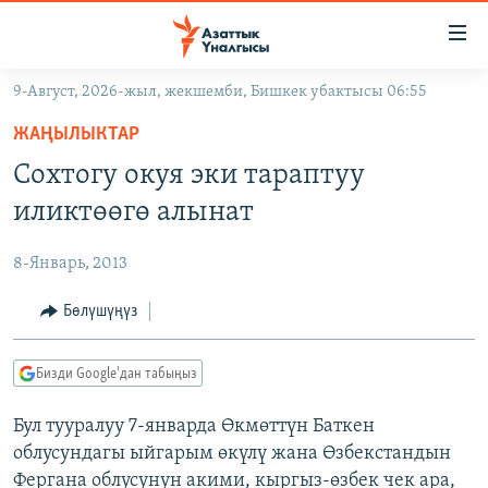
Линктер
Мазмунга
өтүңүз
9-Август, 2026-жыл, жекшемби, Бишкек убактысы 06:55
Навигацияга
ЖАҢЫЛЫКТАР
өтүңүз
ЖАҢЫЛЫКТАР
КЫРГЫЗСТАН
Издөөгө
Сохтогу окуя эки тараптуу
салыңыз
ДҮЙНӨ
КЫРГЫЗСТАН
иликтөөгө алынат
УКРАИНА
САЯСАТ
ДҮЙНӨ
8-Январь, 2013
АТАЙЫН ИЛИКТӨӨ
ЭКОНОМИКА
БОРБОР АЗИЯ
ТВ ПРОГРАММАЛАР
Бөлүшүңүз
МАДАНИЯТ
ПОДКАСТ
БҮГҮН АЗАТТЫКТА
Бизди Google'дан табыңыз
ӨЗГӨЧӨ ПИКИР
ЭКСПЕРТТЕР ТАЛДАЙТ
Бул тууралуу 7-январда Өкмөттүн Баткен
БИЗ ЖАНА ДҮЙНӨ
Русский
облусундагы ыйгарым өкүлү жана Өзбекстандын
ДАНИСТЕ
Фергана облусунун акими, кыргыз-өзбек чек ара,