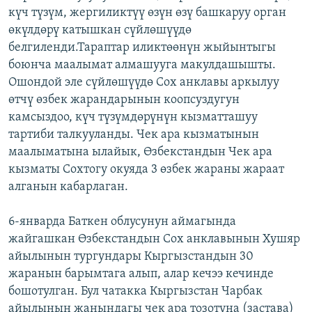
күч түзүм, жергиликтүү өзүн өзү башкаруу орган
ОНЛАЙН ШЕРИНЕ
ЭЖЕ-СИҢДИЛЕР
өкүлдөрү катышкан сүйлөшүүдө
АЗАТТЫК+
белгиленди.Тараптар иликтөөнүн жыйынтыгы
ЫҢГАЙСЫЗ СУРООЛОР
боюнча маалымат алмашууга макулдашышты.
Ошондой эле сүйлөшүүдө Сох анклавы аркылуу
өтчү өзбек жарандарынын коопсуздугун
ЭЕ/АРнун бардык сайттары
камсыздоо, күч түзүмдөрүнүн кызматташуу
тартиби талкууланды. Чек ара кызматынын
маалыматына ылайык, Өзбекстандын Чек ара
кызматы Сохтогу окуяда 3 өзбек жараны жараат
алганын кабарлаган.
6-январда Баткен облусунун аймагында
жайгашкан Өзбекстандын Сох анклавынын Хушяр
айылынын тургундары Кыргызстандын 30
жаранын барымтага алып, алар кечээ кечинде
бошотулган. Бул чатакка Кыргызстан Чарбак
айылынын жанындагы чек ара тозотуна (застава)