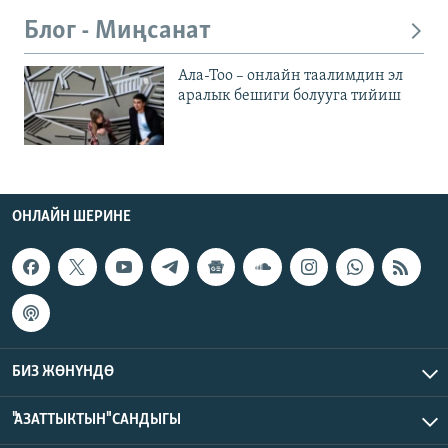
Блог - Миңсанат
Ала-Тоо – онлайн таалимдин эл
аралык бешиги болууга тийиш
ОНЛАЙН ШЕРИНЕ
БИЗ ЖӨНҮНДӨ
"АЗАТТЫКТЫН" САНДЫГЫ