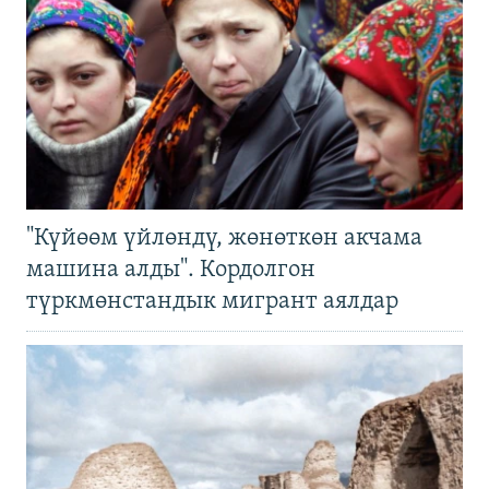
"Күйөөм үйлөндү, жөнөткөн акчама
машина алды". Кордолгон
түркмөнстандык мигрант аялдар