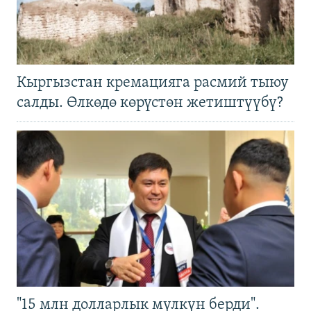
Кыргызстан кремацияга расмий тыюу
салды. Өлкөдө көрүстөн жетиштүүбү?
"15 млн долларлык мүлкүн берди".