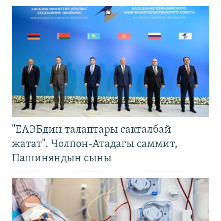
"ЕАЭБдин талаптары сакталбай
жатат". Чолпон-Атадагы саммит,
Пашиняндын сыны