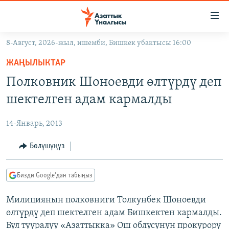
Линктер
Мазмунга
өтүңүз
8-Август, 2026-жыл, ишемби, Бишкек убактысы 16:00
Навигацияга
ЖАҢЫЛЫКТАР
өтүңүз
ЖАҢЫЛЫКТАР
КЫРГЫЗСТАН
Издөөгө
Полковник Шоноевди өлтүрдү деп
салыңыз
ДҮЙНӨ
КЫРГЫЗСТАН
шектелген адам кармалды
УКРАИНА
САЯСАТ
ДҮЙНӨ
14-Январь, 2013
АТАЙЫН ИЛИКТӨӨ
ЭКОНОМИКА
БОРБОР АЗИЯ
ТВ ПРОГРАММАЛАР
Бөлүшүңүз
МАДАНИЯТ
ПОДКАСТ
БҮГҮН АЗАТТЫКТА
Бизди Google'дан табыңыз
ӨЗГӨЧӨ ПИКИР
ЭКСПЕРТТЕР ТАЛДАЙТ
Милициянын полковниги Толкунбек Шоноевди
БИЗ ЖАНА ДҮЙНӨ
Русский
өлтүрдү деп шектелген адам Бишкектен кармалды.
ДАНИСТЕ
Бул тууралуу «Азаттыкка» Ош облусунун прокурору