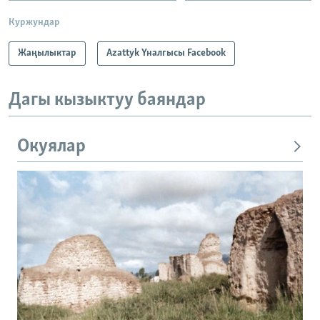
Куржундар
Жаңылыктар
Azattyk Үналгысы Facebook
Дагы кызыктуу баяндар
Окуялар