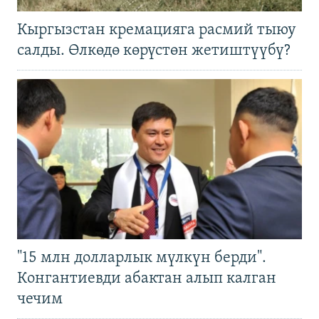
Кыргызстан кремацияга расмий тыюу
салды. Өлкөдө көрүстөн жетиштүүбү?
"15 млн долларлык мүлкүн берди".
Конгантиевди абактан алып калган
чечим