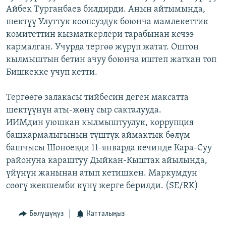
Айбек Турганбаев билдирди. Анын айтымында,
ОНЛАЙН ШЕРИНЕ
ЭЖЕ-СИҢДИЛЕР
шектүү Улуттук коопсуздук боюнча мамлекеттик
АЗАТТЫК+
комитеттин кызматкерлери тарабынан кечээ
ЫҢГАЙСЫЗ СУРООЛОР
кармалган. Учурда тергөө жүрүп жатат. Оштон
кылмыштын бетин ачуу боюнча иштеп жаткан топ
Бишкекке учуп кетти.
ЭЕ/АРнун бардык сайттары
Тергөөгө залакасы тийбесин деген максатта
шектүүнүн аты-жөнү сыр сакталууда.
ИИМдин уюшкан кылмыштуулук, коррупция
башкармалыгынын түштүк аймактык бөлүм
башчысы Шоноевди 11-январда кечинде Кара-Суу
районуна караштуу Дыйкан-Кыштак айылында,
үйүнүн жанынан атып кетишкен. Маркумдун
сөөгү жекшемби күнү жерге берилди. (SE/RK)
Бөлүшүңүз
Катталыңыз