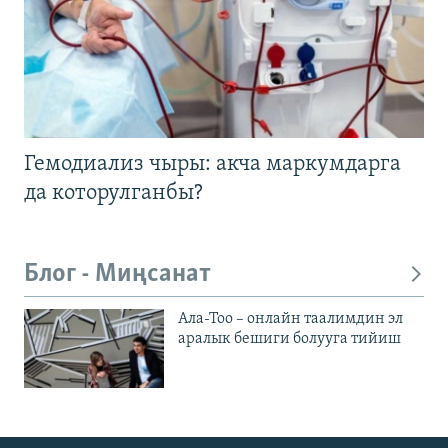
Гемодиализ чыры: акча маркумдарга
да которулганбы?
Блог - Миңсанат
Ала-Тоо – онлайн таалимдин эл
аралык бешиги болууга тийиш