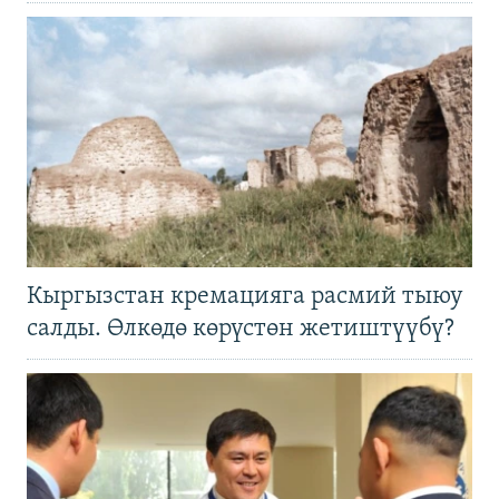
Кыргызстан кремацияга расмий тыюу
салды. Өлкөдө көрүстөн жетиштүүбү?