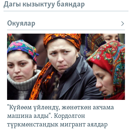
Дагы кызыктуу баяндар
Окуялар
"Күйөөм үйлөндү, жөнөткөн акчама
машина алды". Кордолгон
түркмөнстандык мигрант аялдар