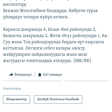
инспектору
ОНЛАЙН ШЕРИНЕ
ЭЖЕ-СИҢДИЛЕР
Бекжан Жексембиев билдирди. Көбүнчө турак
АЗАТТЫК+
үйлөрдүн чатыры күйүп кеткен.
ЫҢГАЙСЫЗ СУРООЛОР
Каракол шаарында 4, Ысык-Көл районунда 2,
Балыкчы шаарында 2, Жети-Өгүз районунуда 1, Ак-
ЭЕ/АРнун бардык сайттары
Суу жана Тоң райондорунда бирден өрт кырсыгы
катталган. Негизги себеп катары электр
жабдууларын пайдалануудагы жана меш
жагуудагы этиятсыздык аталууда. (MK/RK)
Бөлүшүңүз
Катталыңыз
Куржундар
Жаңылыктар
Azattyk Үналгысы Facebook