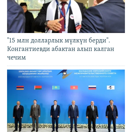
"15 млн долларлык мүлкүн берди".
Конгантиевди абактан алып калган
чечим