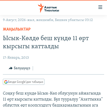
Линктер
Мазмунга
өтүңүз
9-Август, 2026-жыл, жекшемби, Бишкек убактысы 03:12
Навигацияга
ЖАҢЫЛЫКТАР
өтүңүз
ЖАҢЫЛЫКТАР
КЫРГЫЗСТАН
Издөөгө
Ысык-Көлдө беш күндө 11 өрт
салыңыз
ДҮЙНӨ
КЫРГЫЗСТАН
кырсыгы катталды
УКРАИНА
САЯСАТ
ДҮЙНӨ
17-Январь, 2013
АТАЙЫН ИЛИКТӨӨ
ЭКОНОМИКА
БОРБОР АЗИЯ
ТВ ПРОГРАММАЛАР
Бөлүшүңүз
МАДАНИЯТ
ПОДКАСТ
БҮГҮН АЗАТТЫКТА
Бизди Google'дан табыңыз
ӨЗГӨЧӨ ПИКИР
ЭКСПЕРТТЕР ТАЛДАЙТ
Соңку беш күндө Ысык-Көл облусунун аймагында
БИЗ ЖАНА ДҮЙНӨ
Русский
11 өрт кырсыгы катталды. Бул тууралуу "Азаттыкка"
ДАНИСТЕ
облустук өрт коопсуздугу башкармалыгынын ага