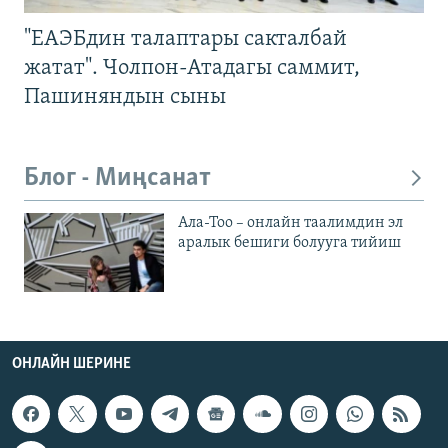
"ЕАЭБдин талаптары сакталбай
жатат". Чолпон-Атадагы саммит,
Пашиняндын сыны
Блог - Миңсанат
Ала-Тоо – онлайн таалимдин эл
аралык бешиги болууга тийиш
ОНЛАЙН ШЕРИНЕ