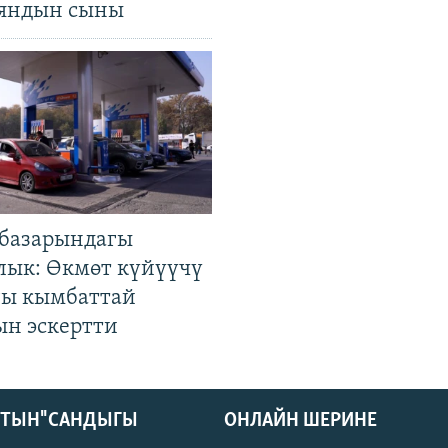
яндын сыны
базарындагы
лык: Өкмөт күйүүчү
гы кымбаттай
ын эскертти
КТЫН" САНДЫГЫ
ОНЛАЙН ШЕРИНЕ