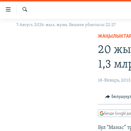
Линктер
Мазмунга
өтүңүз
Издөө
7-Август, 2026-жыл, жума, Бишкек убактысы 22:27
ЖАҢЫЛЫКТАР
Навигацияга
өтүңүз
ЖАҢЫЛЫКТА
КЫРГЫЗСТАН
Издөөгө
20 жы
ДҮЙНӨ
КЫРГЫЗСТАН
салыңыз
УКРАИНА
САЯСАТ
ДҮЙНӨ
1,3 м
АТАЙЫН ИЛИКТӨӨ
ЭКОНОМИКА
БОРБОР АЗИЯ
ТВ ПРОГРАММАЛАР
МАДАНИЯТ
18-Январь, 2013
ПОДКАСТ
БҮГҮН АЗАТТЫКТА
Бөлүшүңү
ӨЗГӨЧӨ ПИКИР
ЭКСПЕРТТЕР ТАЛДАЙТ
БИЗ ЖАНА ДҮЙНӨ
Бизди Google'д
ДАНИСТЕ
Бул “Манас” 