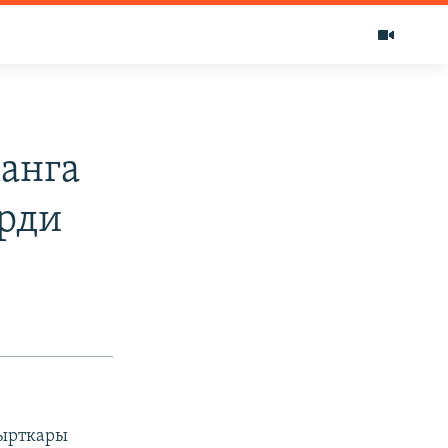
анга
ерди
сырткары