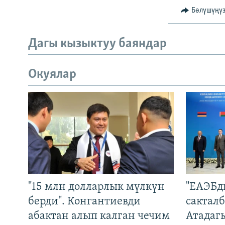
Бөлүшүңү
Дагы кызыктуу баяндар
Окуялар
"15 млн долларлык мүлкүн
"ЕАЭБд
берди". Конгантиевди
сакталб
абактан алып калган чечим
Атадаг