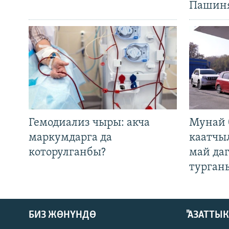
Пашин
Гемодиализ чыры: акча
Мунай 
маркумдарга да
каатчы
которулганбы?
май да
турган
БИЗ ЖӨНҮНДӨ
"АЗАТТЫ