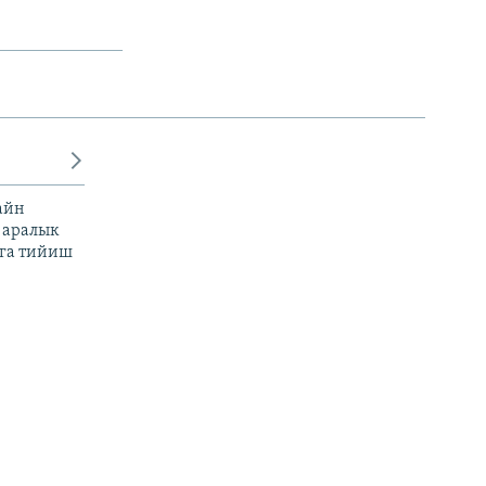
айн
 аралык
га тийиш