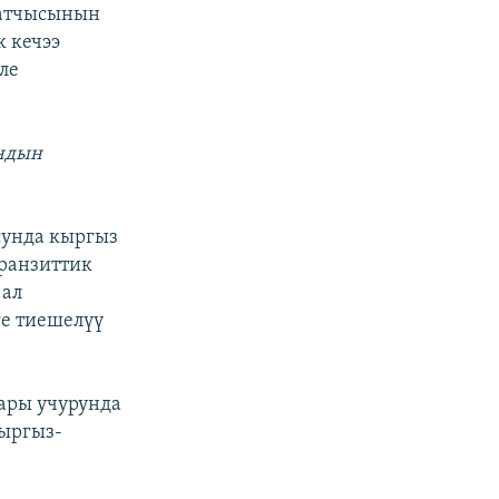
катчысынын
 кечээ
ле
андын
сунда кыргыз
транзиттик
 ал
ге тиешелүү
пары учурунда
кыргыз-