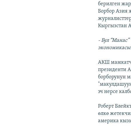
ЭЖЕ-СИҢДИЛЕР
берилген жа
Борбор Азия 
АЗАТТЫК+
журналисттер
ЫҢГАЙСЫЗ СУРООЛОР
Кыргызстан А
- Бул “Манас
экономикасын
АКШ мамкатч
президенти А
борборунун м
"макулдашуун
эч нерсе калб
Роберт Блейк
өлкө жетекчи
америка кыз