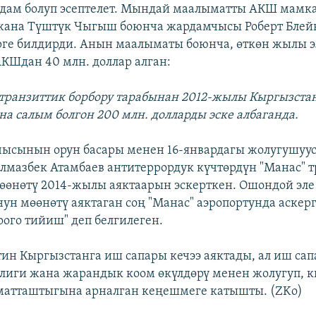
рдам болуп эсептелет. Мындай маалыматты АКШ мам
жана Түштүк Чыгыш боюнча жардамчысы Роберт Блейк
ге билдирди. Анын маалыматы боюнча, өткөн жылы э
КШдан 40 млн. доллар алган:
” транзиттик борбору тарабынан 2012-жылы Кыргызст
а салым болгон 200 млн. долларды эске албаганда.
ысынын орун басары менен 16-январдагы жолугушуу
лмазбек Атамбаев антитеррордук күчтөрдүн "Манас" 
өөнөтү 2014-жылы аяктаарын эскерткен. Ошондой эле
ун мөөнөтү аяктаган соң "Манас" аэропортунда аскер
оого тийиш" деп белгилеген.
тин Кыргызстанга иш сапары кечээ аяктады, ал иш са
лиги жана жарандык коом өкүлдөрү менен жолугуп, 
матташтыгына арналган кеңешмеге катышты. (ZKo)