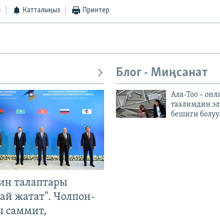
з
Катталыңыз
Принтер
Блог - Миңсанат
Ала-Тоо – онл
таалимдин эл
бешиги болуу
ин талаптары
ай жатат". Чолпон-
ы саммит,