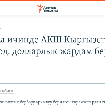
Р
л ичинде АКШ Кыргызст
лрд. долларлык жардам б
з
ан табыңыз
транзиттик борбору аркылуу берилген каражаттардан 