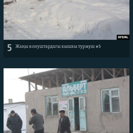
5
Жаңы конуштардагы кышкы турмуш #5