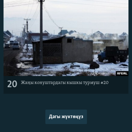
20
Жаңы конуштардагы кышкы турмуш #20
Дагы жүктөңүз