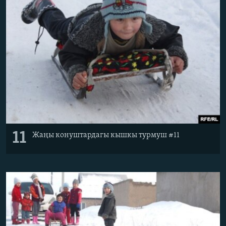
11
Жаңы конуштардагы кышкы турмуш #11