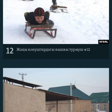
12
Жаңы конуштардагы кышкы турмуш #12