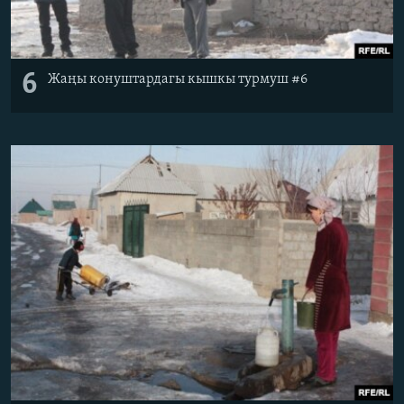
6
Жаңы конуштардагы кышкы турмуш #6