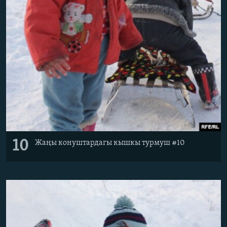
10
Жаңы конуштардагы кышкы турмуш #10