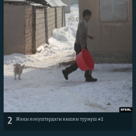
2
Жаңы конуштардагы кышкы турмуш #2