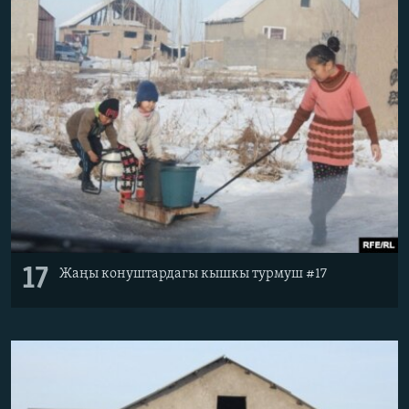
17
Жаңы конуштардагы кышкы турмуш #17