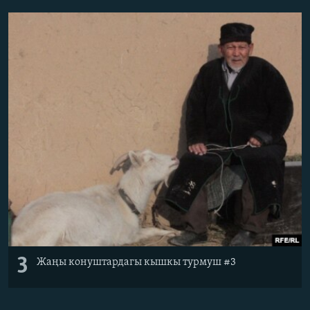
3
Жаңы конуштардагы кышкы турмуш #3