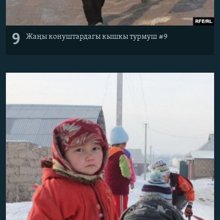
9
Жаңы конуштардагы кышкы турмуш #9