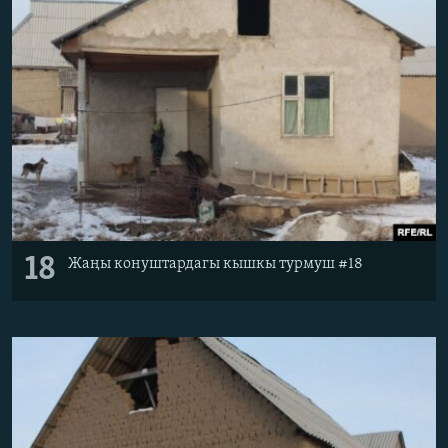
18
Жаңы конуштардагы кышкы турмуш #18