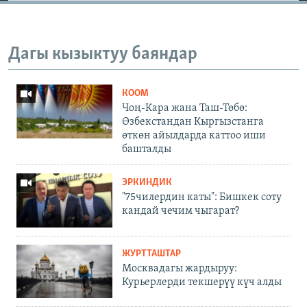
Дагы кызыктуу баяндар
КООМ
Чоң-Кара жана Таш-Төбө:
Өзбекстандан Кыргызстанга
өткөн айылдарда каттоо иши
башталды
ЭРКИНДИК
"75чилердин каты": Бишкек соту
кандай чечим чыгарат?
ЖУРТТАШТАР
Москвадагы жардыруу:
Курьерлерди текшерүү күч алды