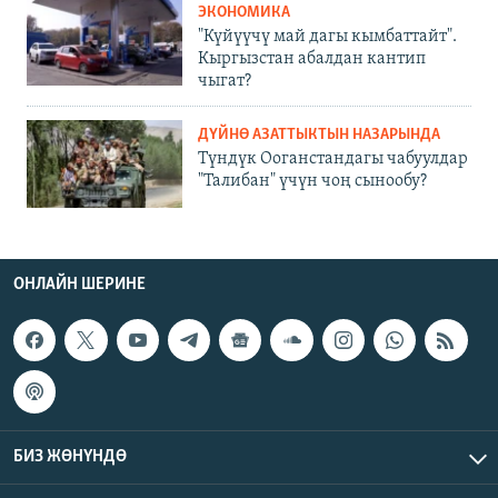
ЭКОНОМИКА
"Күйүүчү май дагы кымбаттайт".
Кыргызстан абалдан кантип
чыгат?
ДҮЙНӨ АЗАТТЫКТЫН НАЗАРЫНДА
Түндүк Ооганстандагы чабуулдар
"Талибан" үчүн чоң сынообу?
ОНЛАЙН ШЕРИНЕ
БИЗ ЖӨНҮНДӨ