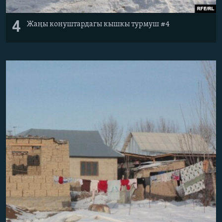
4
Жаңы конуштардагы кышкы турмуш #4