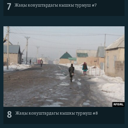
7
Жаңы конуштардагы кышкы турмуш #7
8
Жаңы конуштардагы кышкы турмуш #8