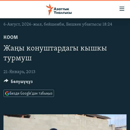
Линктер
Мазмунга
өтүңүз
6-Август, 2026-жыл, бейшемби, Бишкек убактысы 18:24
Навигацияга
ЖАҢЫЛЫКТАР
өтүңүз
КООМ
КЫРГЫЗСТАН
Издөөгө
Жаңы конуштардагы кышкы
салыңыз
ДҮЙНӨ
КЫРГЫЗСТАН
турмуш
УКРАИНА
САЯСАТ
ДҮЙНӨ
21-Январь, 2013
АТАЙЫН ИЛИКТӨӨ
ЭКОНОМИКА
БОРБОР АЗИЯ
Бөлүшүңүз
ТВ ПРОГРАММАЛАР
МАДАНИЯТ
ПОДКАСТ
БҮГҮН АЗАТТЫКТА
Бизди Google'дан табыңыз
ӨЗГӨЧӨ ПИКИР
ЭКСПЕРТТЕР ТАЛДАЙТ
БИЗ ЖАНА ДҮЙНӨ
Русский
ДАНИСТЕ