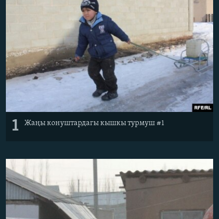
ОНЛАЙН ШЕРИНЕ
ЭЖЕ-СИҢДИЛЕР
АЗАТТЫК+
ЫҢГАЙСЫЗ СУРООЛОР
ЭЕ/АРнун бардык сайттары
1
Жаңы конуштардагы кышкы турмуш #1