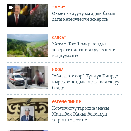
ЭЛ ҮНҮ
Өкмөт күйүүчү майдын баасы
дагы көтөрүлөрүн эскертти
САЯСАТ
Жетим-Тоо: Темир кендин
тегерегиндеги талкуу эмнени
каңкуулайт?
КООМ
"Абалы өтө оор". Түндүк Кипрде
кыргызстандык кызга кол салуу
болду
ӨЗГӨЧӨ ПИКИР
Көрүнүктүү тарыхнаамачы
Жаныбек Жакыпбековдун
жаркын элесине