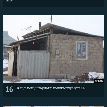
16
Жаңы конуштардагы кышкы турмуш #16