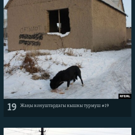
19
Жаңы конуштардагы кышкы турмуш #19