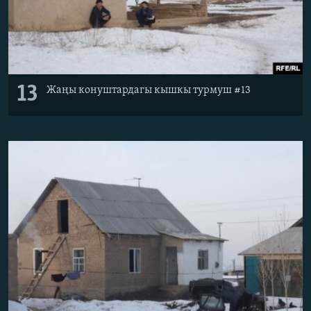
13
Жаңы конуштардагы кышкы турмуш #13