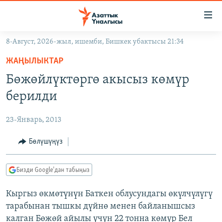
Линктер
Мазмунга
өтүңүз
8-Август, 2026-жыл, ишемби, Бишкек убактысы 21:34
Навигацияга
ЖАҢЫЛЫКТАР
өтүңүз
ЖАҢЫЛЫКТАР
КЫРГЫЗСТАН
Издөөгө
Бөжөйлүктөргө акысыз көмүр
салыңыз
ДҮЙНӨ
КЫРГЫЗСТАН
берилди
УКРАИНА
САЯСАТ
ДҮЙНӨ
23-Январь, 2013
АТАЙЫН ИЛИКТӨӨ
ЭКОНОМИКА
БОРБОР АЗИЯ
ТВ ПРОГРАММАЛАР
Бөлүшүңүз
МАДАНИЯТ
ПОДКАСТ
БҮГҮН АЗАТТЫКТА
Бизди Google'дан табыңыз
ӨЗГӨЧӨ ПИКИР
ЭКСПЕРТТЕР ТАЛДАЙТ
Кыргыз өкмөтүнүн Баткен облусундагы өкүлчүлүгү
БИЗ ЖАНА ДҮЙНӨ
Русский
тарабынан тышкы дүйнө менен байланышсыз
ДАНИСТЕ
калган Бөжөй айылы үчүн 22 тонна көмүр Бел