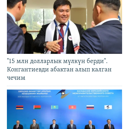
"15 млн долларлык мүлкүн берди".
Конгантиевди абактан алып калган
чечим