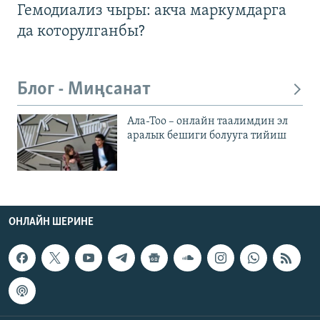
Гемодиализ чыры: акча маркумдарга
да которулганбы?
Блог - Миңсанат
Ала-Тоо – онлайн таалимдин эл
аралык бешиги болууга тийиш
ОНЛАЙН ШЕРИНЕ