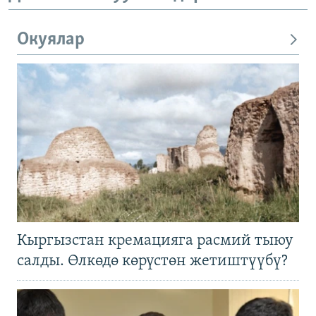
Окуялар
Кыргызстан кремацияга расмий тыюу
салды. Өлкөдө көрүстөн жетиштүүбү?