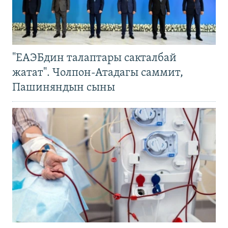
"ЕАЭБдин талаптары сакталбай
жатат". Чолпон-Атадагы саммит,
Пашиняндын сыны