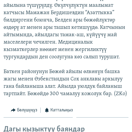
айылына түшүрүлдү. Өкүлчүлүктүн маалымат
ОНЛАЙН ШЕРИНЕ
ЭЖЕ-СИҢДИЛЕР
катчысы Мамажан Бердишевдин “Азаттыкка”
АЗАТТЫК+
билдиргени боюнча, Белден ары бөжөйлүктөр
ЫҢГАЙСЫЗ СУРООЛОР
өздөрү ат менен ары ташып кетишүүдө. Катчынын
айтымында, айылдагы тамак-аш, күйүүчү май
маселелери чечилген. Медициналык
ЭЕ/АРнун бардык сайттары
кызматкерлер нөөмөт менен жергиликтүү
тургундардын ден соолугуна көз салып турушат.
Баткен районунун Бөжөй айылы өлкөнүн башка
жагы менен Өзбекстандын Сох анклавы аркылуу
гана байланыша алат. Айылда уюлдук байланыш
тартпайт. Бөжөйдө 300 чамалуу кожолук бар. (ZKo)
Бөлүшүңүз
Катталыңыз
Дагы кызыктуу баяндар