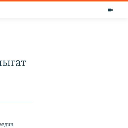
чыгат
евдин