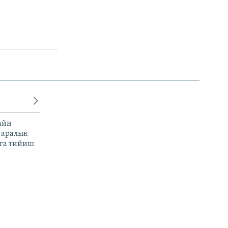
айн
 аралык
га тийиш