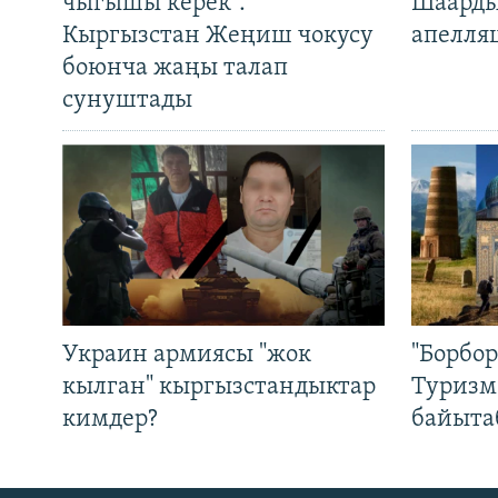
чыгышы керек".
Шаарды
Кыргызстан Жеңиш чокусу
апелля
боюнча жаңы талап
сунуштады
Украин армиясы "жок
"Борбо
кылган" кыргызстандыктар
Туризм
кимдер?
байыта