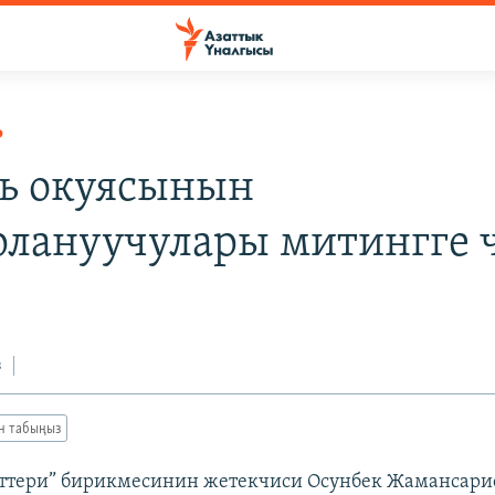
Р
ь окуясынын
лануучулары митингге 
3
з
ан табыңыз
ттери” бирикмесинин жетекчиси Осунбек Жамансари