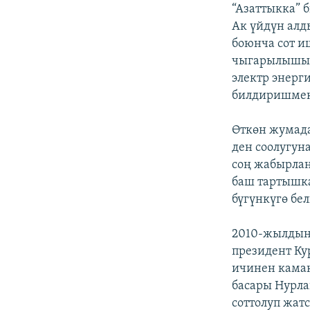
ЭЖЕ-СИҢДИЛЕР
“Азаттыкка” 
Ак үйдүн алд
АЗАТТЫК+
боюнча сот и
ЫҢГАЙСЫЗ СУРООЛОР
чыгарылышын
электр энерг
билдиришме
Өткөн жумада
ден соолугун
соң жабырлан
баш тартышк
бүгүнкүгө бе
2010-жылдын 
президент Ку
ичинен кама
басары Нурла
соттолуп жат