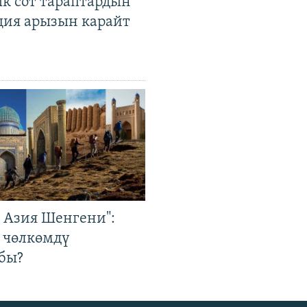
к сот тараптардын
ция арызын карайт
р Азия Шенгени":
 чөлкөмдү
бы?