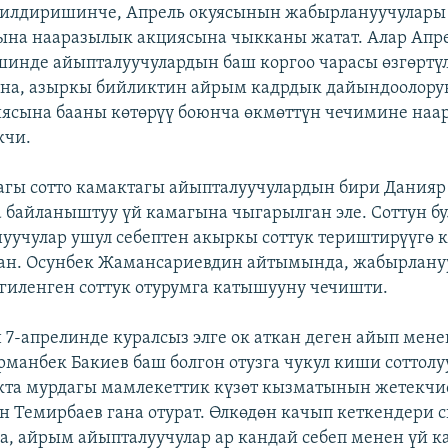
билдиришинче, Апрель окуясынын жабырлануучулары
ына нааразылык акциясына чыкканы жатат. Алар Апр
шинде айыпталуучулардын баш коргоо чарасы өзгөртү
а, азыркы бийликтин айрым кадрдык дайындоолору
иясына бааны көтөрүү боюнча өкмөттүн чечимине на
кчи.
гы сотто камактагы айыпталуучулардын бири Данияр
а байланыштуу үй камагына чыгарылган эле. Соттун б
уучулар ушул себептен акыркы соттук териштирүүгө
ан. Осунбек Жамансариевдин айтымында, жабырлану
лгиленген соттук отурумга катышууну чечишти.
7-апрелинде куралсыз элге ок аткан деген айып мен
рманбек Бакиев баш болгон отузга чукул киши соттолу
кта мурдагы мамлекеттик күзөт кызматынын жетекчи
н Темирбаев гана отурат. Өлкөдөн качып кеткендери
са, айрым айыпталуучулар ар кандай себеп менен үй 