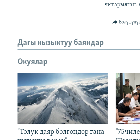
чыгарылган. 
Бөлүшүңү
Дагы кызыктуу баяндар
Окуялар
"Толук даяр болгондор гана
"75чиле