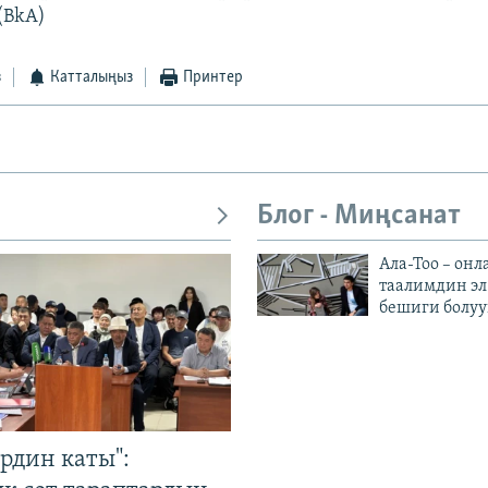
(BkA)
з
Катталыңыз
Принтер
Блог - Миңсанат
Ала-Тоо – онл
таалимдин эл
бешиги болуу
рдин каты":