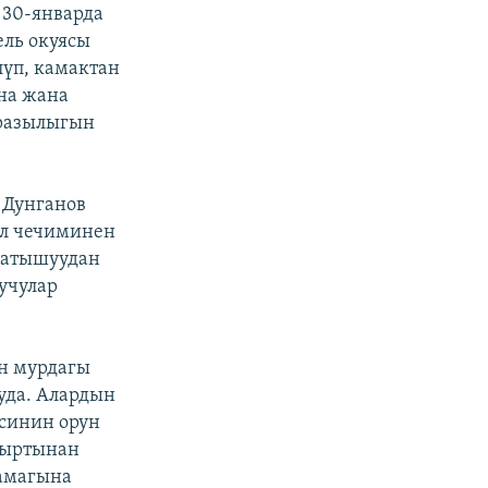
 30-январда
ель окуясы
лүп, камактан
на жана
аразылыгын
 Дунганов
ул чечиминен
 катышуудан
учулар
ен мурдагы
уда. Алардын
синин орун
 сыртынан
камагына