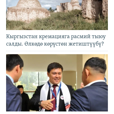
Кыргызстан кремацияга расмий тыюу
салды. Өлкөдө көрүстөн жетиштүүбү?