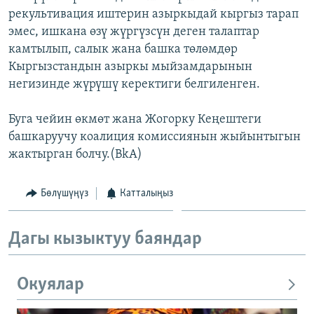
рекультивация иштерин азыркыдай кыргыз тарап
эмес, ишкана өзү жүргүзсүн деген талаптар
камтылып, салык жана башка төлөмдөр
Кыргызстандын азыркы мыйзамдарынын
негизинде жүрүшү керектиги белгиленген.
Буга чейин өкмөт жана Жогорку Кеңештеги
башкаруучу коалиция комиссиянын жыйынтыгын
жактырган болчу.(BkA)
Бөлүшүңүз
Катталыңыз
Дагы кызыктуу баяндар
Окуялар