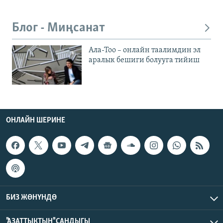
Блог - Миңсанат
Ала-Тоо – онлайн таалимдин эл
аралык бешиги болууга тийиш
ОНЛАЙН ШЕРИНЕ
БИЗ ЖӨНҮНДӨ
"АЗАТТЫКТЫН" САНДЫГЫ