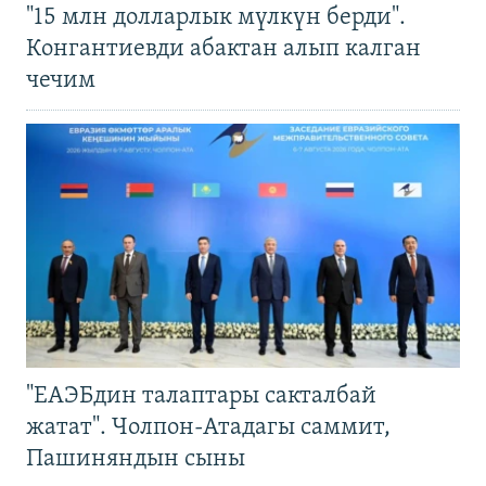
"15 млн долларлык мүлкүн берди".
Конгантиевди абактан алып калган
чечим
"ЕАЭБдин талаптары сакталбай
жатат". Чолпон-Атадагы саммит,
Пашиняндын сыны