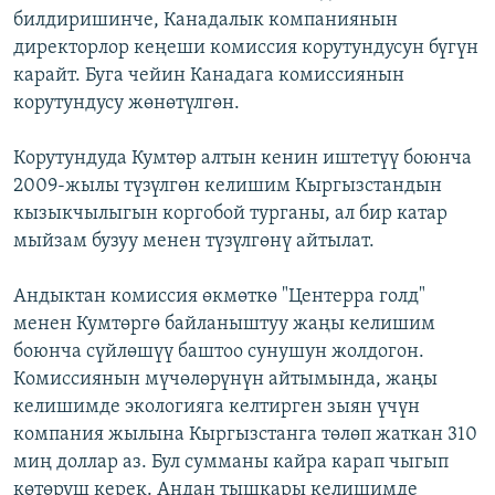
билдиришинче, Канадалык компаниянын
ОНЛАЙН ШЕРИНЕ
ЭЖЕ-СИҢДИЛЕР
директорлор кеңеши комиссия корутундусун бүгүн
АЗАТТЫК+
карайт. Буга чейин Канадага комиссиянын
ЫҢГАЙСЫЗ СУРООЛОР
корутундусу жөнөтүлгөн.
Корутундуда Кумтөр алтын кенин иштетүү боюнча
ЭЕ/АРнун бардык сайттары
2009-жылы түзүлгөн келишим Кыргызстандын
кызыкчылыгын коргобой турганы, ал бир катар
мыйзам бузуу менен түзүлгөнү айтылат.
Андыктан комиссия өкмөткө "Центерра голд"
менен Кумтөргө байланыштуу жаңы келишим
боюнча сүйлөшүү баштоо сунушун жолдогон.
Комиссиянын мүчөлөрүнүн айтымында, жаңы
келишимде экологияга келтирген зыян үчүн
компания жылына Кыргызстанга төлөп жаткан 310
миң доллар аз. Бул сумманы кайра карап чыгып
көтөрүш керек. Андан тышкары келишимде