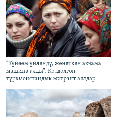
"Күйөөм үйлөндү, жөнөткөн акчама
машина алды". Кордолгон
түркмөнстандык мигрант аялдар