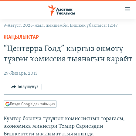
Линктер
Мазмунга
өтүңүз
9-Август, 2026-жыл, жекшемби, Бишкек убактысы 12:47
Навигацияга
ЖАҢЫЛЫКТАР
өтүңүз
ЖАҢЫЛЫКТАР
КЫРГЫЗСТАН
Издөөгө
“Центерра Голд” кыргыз өкмөтү
салыңыз
ДҮЙНӨ
КЫРГЫЗСТАН
түзгөн комиссия тыянагын карайт
УКРАИНА
САЯСАТ
ДҮЙНӨ
29-Январь, 2013
АТАЙЫН ИЛИКТӨӨ
ЭКОНОМИКА
БОРБОР АЗИЯ
ТВ ПРОГРАММАЛАР
Бөлүшүңүз
МАДАНИЯТ
ПОДКАСТ
БҮГҮН АЗАТТЫКТА
Бизди Google'дан табыңыз
ӨЗГӨЧӨ ПИКИР
ЭКСПЕРТТЕР ТАЛДАЙТ
Кумтөр боюнча түзүлгөн комиссиянын төрагасы,
БИЗ ЖАНА ДҮЙНӨ
Русский
экономика министри Темир Сариевдин
ДАНИСТЕ
Бишкектеги маалымат жыйынында