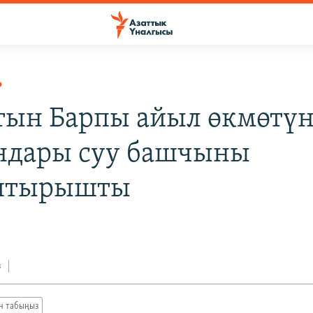
Р
тын Барпы айыл өкмөтү
ндары суу башчыны
штырышты
з
ан табыңыз