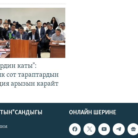
рдин каты":
к сот тараптардын
ция арызын карайт
КТЫН" САНДЫГЫ
ОНЛАЙН ШЕРИНЕ
лим