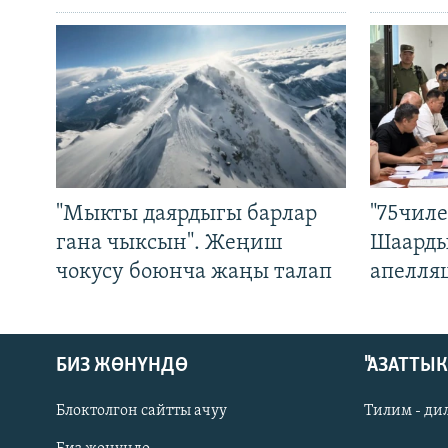
"Мыкты даярдыгы барлар
"75чиле
гана чыксын". Жеңиш
Шаарды
чокусу боюнча жаңы талап
апелля
БИЗ ЖӨНҮНДӨ
"АЗАТТЫ
Блоктолгон сайтты ачуу
Тилим - ди