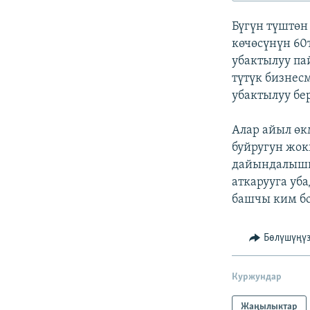
ЭЖЕ-СИҢДИЛЕР
Бүгүн түштөн
АЗАТТЫК+
көчөсүнүн 60
ЫҢГАЙСЫЗ СУРООЛОР
убактылуу па
түтүк бизнес
убактылуу бе
Алар айыл өк
буйругун жок
дайындалышы
аткарууга уб
башчы ким бо
Бөлүшүңү
Куржундар
Жаңылыктар