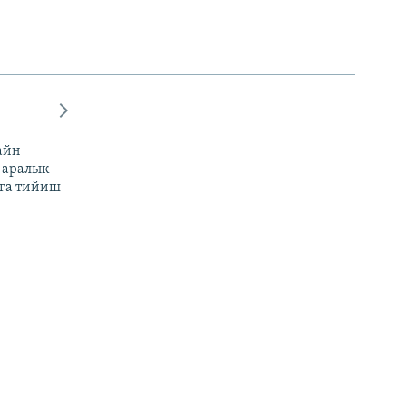
айн
 аралык
га тийиш