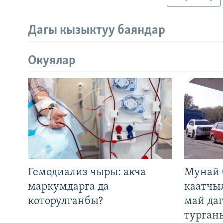
Дагы кызыктуу баяндар
Окуялар
Гемодиализ чыры: акча
Мунай 
маркумдарга да
каатчы
которулганбы?
май да
турган