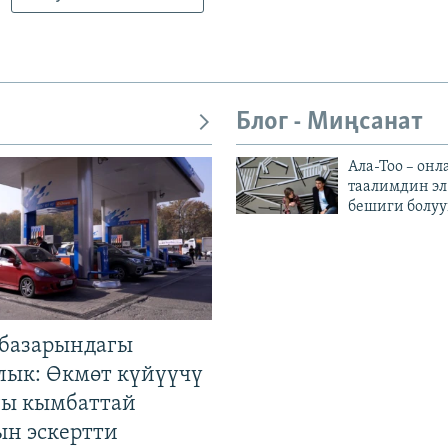
Блог - Миңсанат
Ала-Тоо – онл
таалимдин эл
бешиги болуу
базарындагы
лык: Өкмөт күйүүчү
гы кымбаттай
ын эскертти