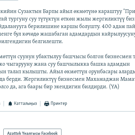
 кийин Сузактын Барпы айыл өкмөтүнө караштуу "При
тай тургуну суу түтүктүн өткөн жылы жергиликтүү би
йдаланууга берилишине каршы болушту. 400 адам пай
менге бул көчөдө жашабаган адамдардын кайрылуусун
рилгендигин белгилешти.
мөттүн суунун убактылуу башчысы болгон бизнесмен 
ко чыгарууну жана суу башчылыкка башка адамдын
н талап кылышты. Айыл өкмөттүн орунбасары алард
ада берди. Жергиликтүү бизнесмен Махамаджан Мамат
лсо да, ага баары бир экендигин билдирди. (YA)
з
Катталыңыз
Принтер
Azattyk Үналгысы Facebook