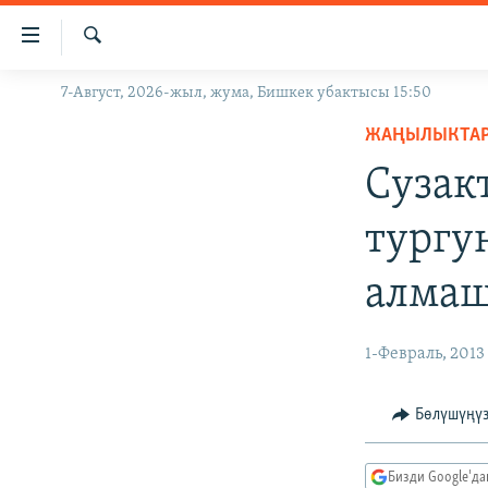
Линктер
Мазмунга
өтүңүз
Издөө
7-Август, 2026-жыл, жума, Бишкек убактысы 15:50
ЖАҢЫЛЫКТАР
Навигацияга
өтүңүз
ЖАҢЫЛЫКТА
КЫРГЫЗСТАН
Издөөгө
Сузак
ДҮЙНӨ
КЫРГЫЗСТАН
салыңыз
УКРАИНА
САЯСАТ
ДҮЙНӨ
тургу
АТАЙЫН ИЛИКТӨӨ
ЭКОНОМИКА
БОРБОР АЗИЯ
алма
ТВ ПРОГРАММАЛАР
МАДАНИЯТ
ПОДКАСТ
БҮГҮН АЗАТТЫКТА
1-Февраль, 2013
ӨЗГӨЧӨ ПИКИР
ЭКСПЕРТТЕР ТАЛДАЙТ
БИЗ ЖАНА ДҮЙНӨ
Бөлүшүңү
ДАНИСТЕ
Бизди Google'д