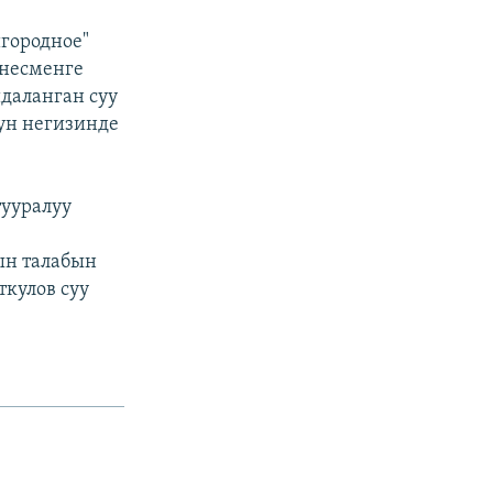
городное"
знесменге
даланган суу
ун негизинде
тууралуу
ын талабын
кулов суу